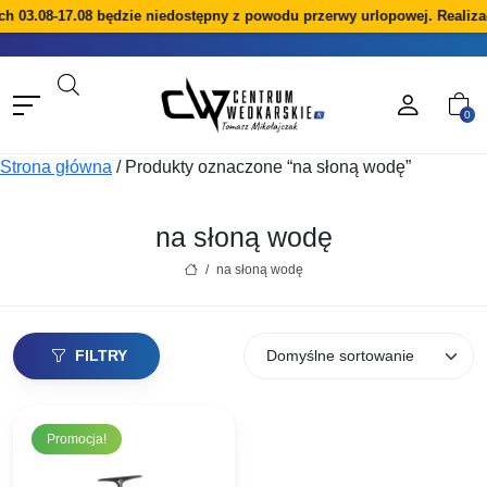
ch 03.08-17.08 będzie niedostępny z powodu przerwy urlopowej. Realiz
0
Strona główna
/
Produkty oznaczone “na słoną wodę”
na słoną wodę
/
na słoną wodę
FILTRY
Promocja!