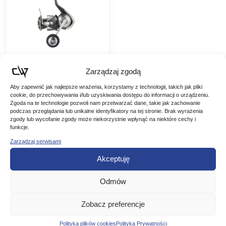
Zarządzaj zgodą
Daiwa Kołowrotek
Aby zapewnić jak najlepsze wrażenia, korzystamy z technologii, takich jak pliki
cookie, do przechowywania i/lub uzyskiwania dostępu do informacji o urządzeniu.
24 Certate SW
Zgoda na te technologie pozwoli nam przetwarzać dane, takie jak zachowanie
4000-H
Daiwa Kołowrotek 24
podczas przeglądania lub unikalne identyfikatory na tej stronie. Brak wyrażenia
Certate SW 4000-H
zgody lub wycofanie zgody może niekorzystnie wpłynąć na niektóre cechy i
Kołowrotki morskie 24
funkcje.
2699,00
zł
Certate SW łączą
Zarządzaj serwisami
-13%
doskonałą wytrzymałość
Pierwotna
Aktualna
2348,13
zł
z maksymalną łatwością
Akceptuję
obsługi. Dzięki rotorowi
cena
cena
Airdrive wykonanemu z
DODAJ DO
materiału Zaion…
wynosiła:
wynosi:
Odmów
KOSZYKA
2699,00 zł.
2348,13 zł.
Zobacz preferencje
Polityka plików cookies
Polityka Prywatności