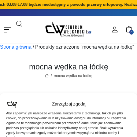
ach 03.08-17.08 będzie niedostępny z powodu przerwy urlopowej. Reali
0
Strona główna
/
Produkty oznaczone “mocna wędka na łódkę”
mocna wędka na łódkę
/
mocna wędka na łódkę
Nie znaleziono produktów, których szukasz.
Zarządzaj zgodą
Aby zapewnić jak najlepsze wrażenia, korzystamy z technologii, takich jak pliki
cookie, do przechowywania i/lub uzyskiwania dostępu do informacji o urządzeniu.
Zgoda na te technologie pozwoli nam przetwarzać dane, takie jak zachowanie
podczas przeglądania lub unikalne identyfikatory na tej stronie. Brak wyrażenia
zgody lub wycofanie zgody może niekorzystnie wpłynąć na niektóre cechy i