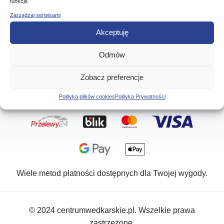
Kontakt
funkcje.
Zarządzaj serwisami
Informacje
Akceptuję
Pomoc
Odmów
Zobacz preferencje
Moje konto
Polityka plików cookies
Polityka Prywatności
Wiele metod płatności dostępnych dla Twojej wygody.
© 2024 centrumwedkarskie.pl. Wszelkie prawa
zastrzeżone.