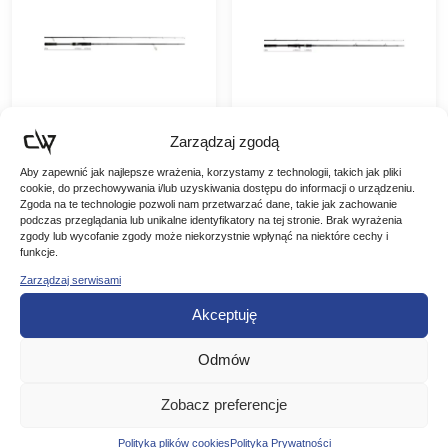
Zarządzaj zgodą
Yamaga Blanks
Yamaga Blanks
Aby zapewnić jak najlepsze wrażenia, korzystamy z technologii, takich jak pliki
cookie, do przechowywania i/lub uzyskiwania dostępu do informacji o urządzeniu.
Wędka Ballistick
Wędka Ballistick
Zgoda na te technologie pozwoli nam przetwarzać dane, takie jak zachowanie
TZ Nano 96MMH
TZ Nano Casting
Yamaga Blanks Wędka
Yamaga Blanks Wędka
podczas przeglądania lub unikalne identyfikatory na tej stronie. Brak wyrażenia
291cm 38g
93M 283cm 42g
Ballistick TZ Nano
Ballistick TZ Nano
zgody lub wycofanie zgody może niekorzystnie wpłynąć na niektóre cechy i
96MMH 291cm 38g
Casting 93M 283cm 42g
funkcje.
2799,00
zł
2549,00
zł
Ballistick to flagowa seria
Ballistick to flagowa seria
Zarządzaj serwisami
-20%
-20%
wędek od Yamaga
wędek od Yamaga
Pierwotna
Aktualna
Pierwotna
Aktualna
2239,20
zł
2039,20
zł
Blanks. Model TZ Nano
Blanks. Model TZ Nano
Akceptuję
96MMH to uniwersalny kij
93M to uniwersalny kij…
cena
cena
cena
cena
do…
DODAJ DO
DODAJ DO
wynosiła:
wynosi:
wynosiła:
wynosi:
Odmów
KOSZYKA
KOSZYKA
2799,00 zł.
2239,20 zł.
2549,00 zł.
2039,20 zł.
Zobacz preferencje
Polityka plików cookies
Polityka Prywatności