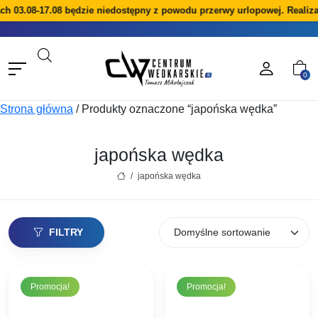
ach 03.08-17.08 będzie niedostępny z powodu przerwy urlopowej. Realiz
0
Strona główna
/
Produkty oznaczone “japońska wędka”
japońska wędka
/
japońska wędka
FILTRY
Promocja!
Promocja!