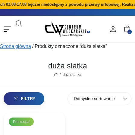
ach 03.08-17.08 będzie niedostępny z powodu przerwy urlopowej. Realiz
0
Strona główna
/
Produkty oznaczone “duża siatka”
duża siatka
/
duża siatka
FILTRY
Promocja!