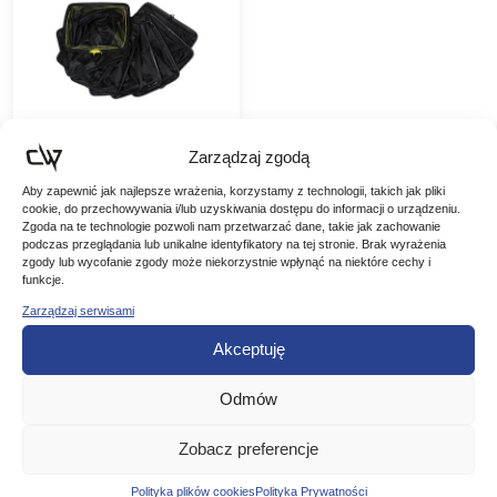
Zarządzaj zgodą
Matrix Siatka Carp
Aby zapewnić jak najlepsze wrażenia, korzystamy z technologii, takich jak pliki
cookie, do przechowywania i/lub uzyskiwania dostępu do informacji o urządzeniu.
Safe Keepnet 3m
Zgoda na te technologie pozwoli nam przetwarzać dane, takie jak zachowanie
Matrix Siatka Carp Safe
podczas przeglądania lub unikalne identyfikatory na tej stronie. Brak wyrażenia
Keepnet 3m Większy
zgody lub wycofanie zgody może niekorzystnie wpłynąć na niektóre cechy i
rozmiar jest idealny do
funkcje.
289,00
zł
przechowywania dużych
Zarządzaj serwisami
-21%
karpiTrwała i bezpieczna
Pierwotna
Aktualna
228,31
zł
dla ryb siatka
Akceptuję
karpiowaWytrzymałe
cena
cena
obręcze plastikowe i
DODAJ DO
rączki do…
wynosiła:
wynosi:
Odmów
KOSZYKA
289,00 zł.
228,31 zł.
Zobacz preferencje
Polityka plików cookies
Polityka Prywatności