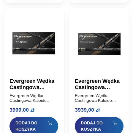
Evergreen Wędka
Evergreen Wędka
Castingowa
Castingowa
Kaleido Inspirare
Kaleido Inspirare
Evergreen Wędka
Evergreen Wędka
Tournament Series
Tournament Series
Castingowa Kaleido
Castingowa Kaleido
Inspirare Tournament
Inspirare Tournament
The Egoist 213cm
The Super Cougar
3999,00
zł
3939,00
zł
Series The Egoist 213cm
Series The Super Cougar
10,5g – 28g
208cm 7g – 21g
10,5g – 28g Temujin
208cm 7g – 21g Inspirare
Egoist zadebiutował w
„Super Cougar” to wędka,
DODAJ DO
DODAJ DO
2001 roku jako synonim
która w maksymalnym
ultraczułych wędek
stopniu wykorzystuje
KOSZYKA
KOSZYKA