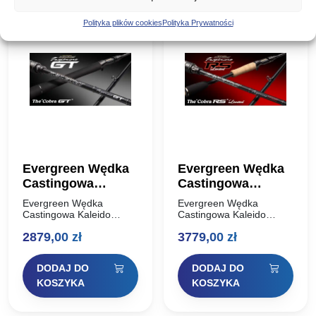
Polityka plików cookies
Polityka Prywatności
Evergreen Wędka
Evergreen Wędka
Castingowa
Castingowa
Kaleido Inspirare
Kaleido Inspirare
Evergreen Wędka
Evergreen Wędka
The Cobra GT
The Cobra RS
Castingowa Kaleido
Castingowa Kaleido
Inspirare The Cobra GT
Inspirare The Cobra RS
198cm 7g – 21g
Limited 198cm –
2879,00
zł
3779,00
zł
198cm 7g – 21g
Limited 198cm – 21g
21g
Reprezentatywny model
Seria Kaleido Inspirale
„Cobra” składający się z
RS i GT zadebiutowała
DODAJ DO
DODAJ DO
uniwersalnych wędek o
na targach wędkarskich
małym stożku, z piękną…
2017. Istnieje model,…
KOSZYKA
KOSZYKA