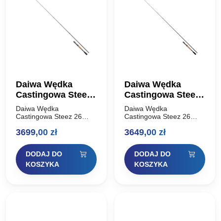
Daiwa Wędka
Daiwa Wędka
Castingowa Steez
Castingowa Steez
26 C68M+ SV
26 C68ML+ SV BF
Daiwa Wędka
Daiwa Wędka
Black Jack 203cm
SkyRay Powertune
Castingowa Steez 26
Castingowa Steez 26
C68M+ SV Black Jack
C68ML+ SV BF SkyRay
28g
203cm 18g
3699,00
zł
3649,00
zł
203cm 28g Wędka Daiwa
Powertune 203cm 18g
26 Steez C68M+ -SV
Wędka Daiwa 26 Steez
Black Jack to
C68ML+ -SV/BF Skyray
DODAJ DO
DODAJ DO
bezkompromisowy,
68 Power Tune to
turniejowy casting z
absolutny szczyt…
KOSZYKA
KOSZYKA
segmentu…