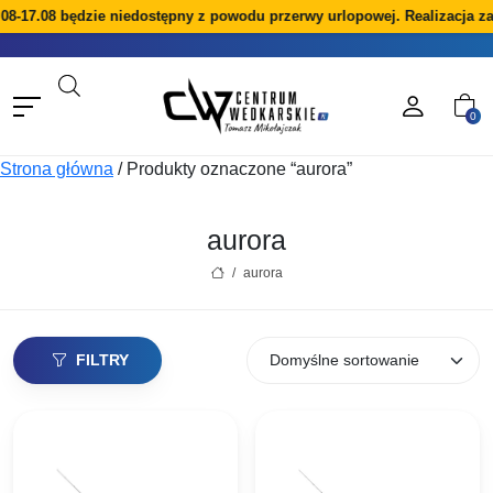
08-17.08 będzie niedostępny z powodu przerwy urlopowej. Realizacja z
0
Strona główna
/
Produkty oznaczone “aurora”
aurora
/
aurora
FILTRY