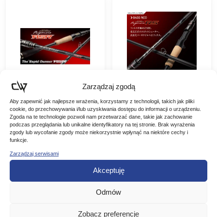
Zarządzaj zgodą
Aby zapewnić jak najlepsze wrażenia, korzystamy z technologii, takich jak pliki
Evergreen Wędka
Evergreen Wędka
cookie, do przechowywania i/lub uzyskiwania dostępu do informacji o urządzeniu.
Castingowa
Castingowa
Zgoda na te technologie pozwoli nam przetwarzać dane, takie jak zachowanie
podczas przeglądania lub unikalne identyfikatory na tej stronie. Brak wyrażenia
Kaleido Inspirare
Kaleido Inspirare
Evergreen Wędka
Evergreen Wędka
zgody lub wycofanie zgody może niekorzystnie wpłynąć na niektóre cechy i
RS The Rapid
Strider RS 200cm
Castingowa Kaleido
Castingowa Kaleido
funkcje.
Inspirare RS The Rapid
Inspirare Strider RS
Gunner RSR
3,5g – 12g
4119,00
zł
3899,00
zł
Zarządzaj serwisami
Gunner RSR 214cm
200cm 3,5g – 12g
214cm 10,5g – 84g
10,5g – 84g Długość:
Evergreen Kaleido
Akceptuję
214cm Waga: 145g
Inspirare IRSC-67MHF-
DODAJ DO
DODAJ DO
Ciężar Wyrzutu: 10,5-84g
ST/SS „Strider RS” to
Ilość składów: 1 Moc:…
elitarna wędka
KOSZYKA
KOSZYKA
Odmów
castingowa stworzona do
japońskich technik…
Zobacz preferencje