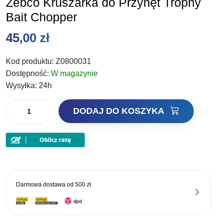
Zebco Kruszarka do Przynęt Trophy
Bait Chopper
45,00
zł
Kod produktu:
Z0800031
Dostępność:
W magazynie
Wysyłka:
24h
ilość
DODAJ DO KOSZYKA
Zebco
Kruszarka
do
Przynęt
Trophy
Bait
Darmowa dostawa od
500 zł
Chopper