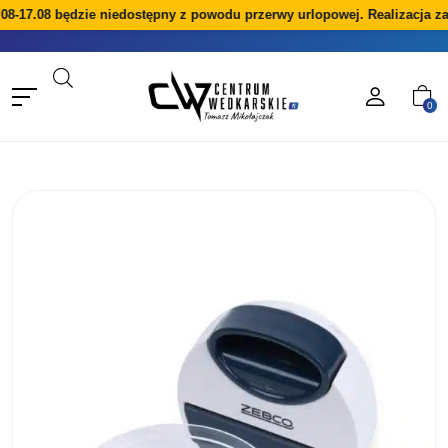
08-17.08 będzie niedostępny z powodu przerwy urlopowej. Realizacja z
0