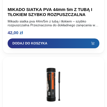
MIKADO SIATKA PVA 44mm 5m Z TUBĄ I
TŁOKIEM SZYBKO ROZPUSZCZALNA
Mikado siatka pva 44m/5m z tubą i tłokiem – szybko
rozpuszczalna Przeznaczona do dokładnego zanęcania w
miejscu połowu wszelkiego rodzaju przynętami, takimi jak
42,00
zł
kulki proteinowe,…
DODAJ DO KOSZYKA