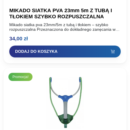
MIKADO SIATKA PVA 23mm 5m Z TUBĄ I
TŁOKIEM SZYBKO ROZPUSZCZALNA
Mikado siatka pva 23mm/5m z tubą i tłokiem – szybko
rozpuszczalna Przeznaczona do dokładnego zanęcania w
miejscu połowu wszelkiego rodzaju przynętami, takimi jak
34,00
zł
kulki proteinowe,…
DODAJ DO KOSZYKA
Promocja!