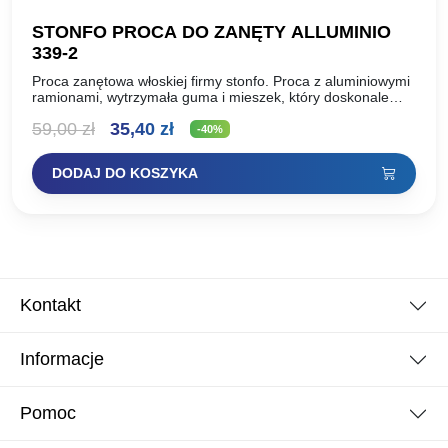
STONFO PROCA DO ZANĘTY ALLUMINIO
339-2
Proca zanętowa włoskiej firmy stonfo. Proca z aluminiowymi
ramionami, wytrzymała guma i mieszek, który doskonale
pasuje do nęcenia kulami zanętowymi. Nr katalogowy: 339-2
Pierwotna
Aktualna
59,00
zł
35,40
zł
model alluminio…
-40%
cena
cena
DODAJ DO KOSZYKA
wynosiła:
wynosi:
59,00 zł.
35,40 zł.
Kontakt
Informacje
Pomoc