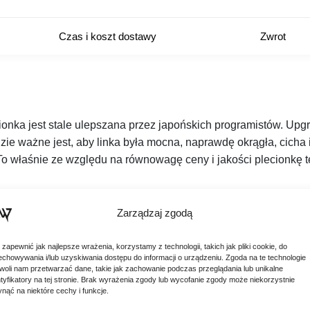
Czas i koszt dostawy
Zwrot
ka jest stale ulepszana przez japońskich programistów. Upg
dzie ważne jest, aby linka była mocna, naprawdę okrągła, cicha
To właśnie ze względu na równowagę ceny i jakości plecionkę 
Zarządzaj zgodą
 zapewnić jak najlepsze wrażenia, korzystamy z technologii, takich jak pliki cookie, do
echowywania i/lub uzyskiwania dostępu do informacji o urządzeniu. Zgoda na te technologie
woli nam przetwarzać dane, takie jak zachowanie podczas przeglądania lub unikalne
ntyfikatory na tej stronie. Brak wyrażenia zgody lub wycofanie zgody może niekorzystnie
ynąć na niektóre cechy i funkcje.