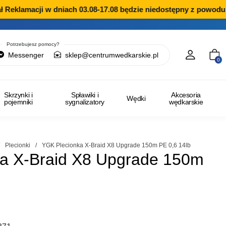
Reklamacji w dniach 03.08-17.08 będzie niedostępny z powodu p
Potrzebujesz pomocy?
Messenger
sklep@centrumwedkarskie.pl
0
Skrzynki i
Spławiki i
Akcesoria
Wędki
pojemniki
sygnalizatory
wędkarskie
/
Plecionki
/
YGK Plecionka X-Braid X8 Upgrade 150m PE 0,6 14lb
a X-Braid X8 Upgrade 150m