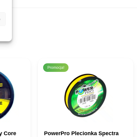
e
Promocja!
ky Core
PowerPro Plecionka Spectra