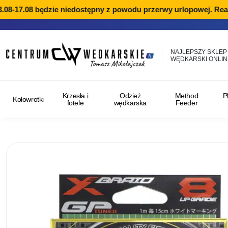
08-17.08 będzie niedostępny z powodu przerwy urlopowej. Reali
NAJLEPSZY SKLEP
WĘDKARSKI ONLIN
Krzesła i
Odzież
Method
P
Kołowrotki
fotele
wędkarska
Feeder