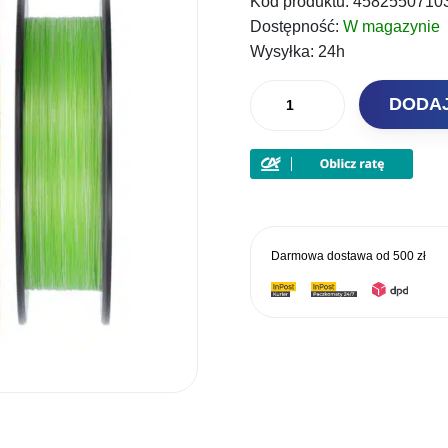
Kod produktu:
4582550710
Dostępność:
W magazynie
Wysyłka:
24h
ilość
DODA
YGK
Plecionka
X-
Braid
X8
Upgrade
Darmowa dostawa od
500 zł
150m
PE
0,6
14lb