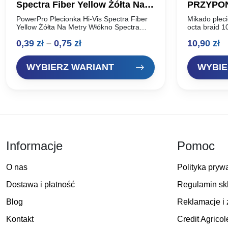
Spectra Fiber Yellow Żółta Na
PRZYPO
Metry
OCTA BR
PowerPro Plecionka Hi-Vis Spectra Fiber
Mikado plec
Yellow Żółta Na Metry Włókno Spectra
octa braid 
wykazuje jeden z najwyższych stosunków
jakości mikr
Zakres
0,39
zł
–
0,75
zł
10,90
zł
wytrzymałości do ciężaru spośród
splecionych w
wszystkich produkowanych włókien. Ma
Niezwykle mi
cen:
wysoką…
WYBIERZ WARIANT
WYBIE
od
0,39 zł
do
0,75 zł
Informacje
Pomoc
O nas
Polityka pryw
Dostawa i płatność
Regulamin sk
Blog
Reklamacje i 
Kontakt
Credit Agricol