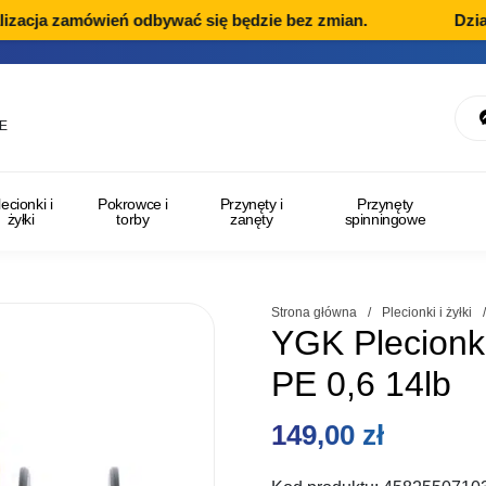
zacja zamówień odbywać się będzie bez zmian.
Dział 
E
lecionki i
Pokrowce i
Przynęty i
Przynęty
żyłki
torby
zanęty
spinningowe
Strona główna
/
Plecionki i żyłki
YGK Plecionk
PE 0,6 14lb
149,00
zł