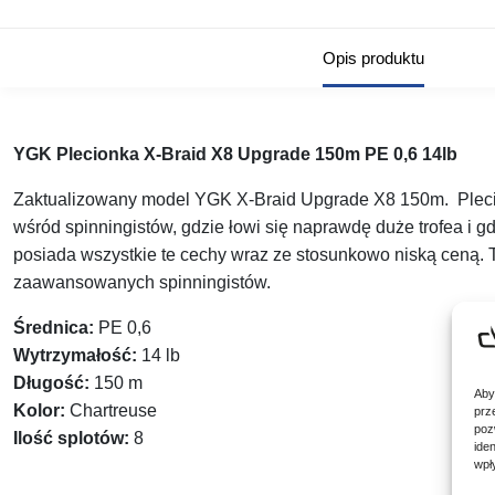
Opis produktu
YGK Plecionka X-Braid X8 Upgrade 150m PE 0,6 14lb
Zaktualizowany model YGK X-Braid Upgrade X8 150m. Plecion
wśród spinningistów, gdzie łowi się naprawdę duże trofea i g
posiada wszystkie te cechy wraz ze stosunkowo niską ceną. 
zaawansowanych spinningistów.
Średnica:
PE 0,6
Wytrzymałość:
14 lb
Długość:
150 m
Aby
Kolor:
Chartreuse
prz
poz
Ilość splotów:
8
ide
wpł