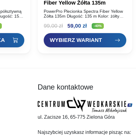
Fiber Yellow Żółta 135m
 półsztywną
PowerPro Plecionka Spectra Fiber Yellow
Długość: 15m
Żółta 135m Długość: 135 m Kolor: żółty
(yellow) Plecionka Power-pro 100%
lna
Pierwotna
Aktualna
99,00
zł
59,00
zł
Spectra. Jest to plecionka produkowana
-40%
nowoczesną metodą ETB, co…
cena
cena
KA
WYBIERZ WARIANT
i:
wynosiła:
wynosi:
zł.
99,00 zł.
59,00 zł.
Dane kontaktowe
ul. Zacisze 16, 65-775 Zielona Góra
Najszybciej uzyskasz informacje pisząc na: