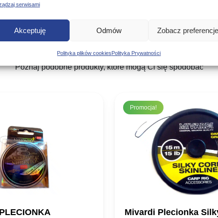
ządzaj serwisami
Akceptuję
Odmów
Zobacz preferencj
Podobne produkty
Polityka plików cookies
Polityka Prywatności
Poznaj podobne produkty, które mogą Ci się spodobać
Promocja!
 PLECIONKA
Mivardi Plecionka Sil