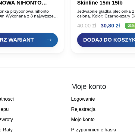
NOWA NIHONTO
Skinline 15m 15lb
AID 10M CZARNA
ionka przyponowa nihonto
Jedwabnie gładka plecionka z
10m Wykonana z 8 najwyższej
osłoną. Kolor: Czarno-szary 
o włókien precyzyjnie
Wytrzymałość: 15lb
Pierwotna
Aktua
40,00
zł
30,80
zł
 idealnie okrągły kształt.
-23%
ękkie, idealnie układają się…
cena
cena
RZ WARIANT
DODAJ DO KOSZY
wynosiła:
wynos
40,00 zł.
30,80 
Moje konto
atności
Logowanie
lepu
Rejestracja
zwroty
Moje konto
e Raty
Przypomnienie hasła