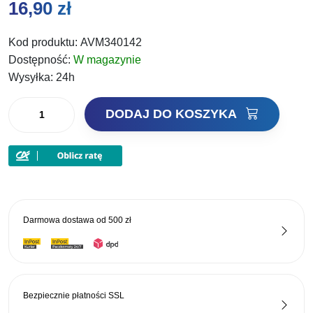
16,90
zł
Kod produktu:
AVM340142
Dostępność:
W magazynie
Wysyłka:
24h
ilość
DODAJ DO KOSZYKA
VMC
Haczyki
z
przyponem
Tench
9335
Darmowa dostawa od
500 zł
nr
10/0
Bezpiecznie płatności
SSL