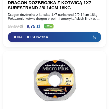
DRAGON DOZBROJKA Z KOTWICĄ 1X7
SURFSTRAND 2/0 14CM 18KG
Dragon dozbrojka z kotwicą 1×7 surfstrand 2/0 14cm 18kg
Połączenie kotwic dragon v-point i amerykańskich linek a. F.
W. Przeznaczone do dozbrajania średnich, i dużych…
Pierwotna
Aktualna
13,00
zł
9,75
zł
-25%
cena
cena
DODAJ DO KOSZYKA
wynosiła:
wynosi:
13,00 zł.
9,75 zł.