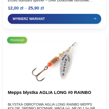
Effzett standard spinner – DAM Doskonałe obrotówki
renomowanego producenta, oferta dla wymagących
Zakres
12,00
zł
–
25,90
zł
wędkarzy. Idealnie pracują w wodzie, skuteczne…
cen:
WYBIERZ WARIANT
od
12,00 zł
do
Promocja!
25,90 zł
Mepps błystka AGLIA LONG #0 RAINBO
BŁYSTKA OBROTOWA AGLIA LONG RAINBO MEPPS
KOLOR: SREBRO ROZMIAR: WAGA (g): NR 00 1,5g NR 0