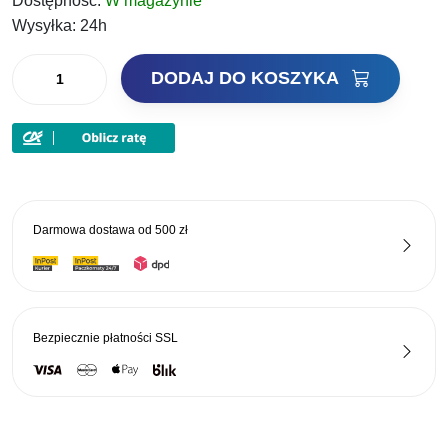
Dostępność:
W magazynie
Wysyłka:
24h
ilość
DODAJ DO KOSZYKA
Select
Wobler
Insider
110SP
110mm
17g
Darmowa dostawa od
500 zł
Kol.02
Bezpiecznie płatności
SSL