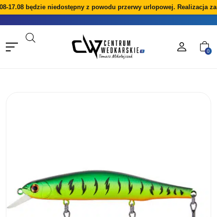
8-17.08 będzie niedostępny z powodu przerwy urlopowej. Realizacja za
0