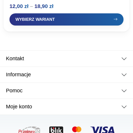
renomowanego producenta, oferta dla wymagających
Zakres
12,00
zł
–
18,90
zł
wędkarzy. Idealnie pracują w wodzie, skuteczne na…
cen:
WYBIERZ WARIANT
od
12,00 zł
do
18,90 zł
Kontakt
Informacje
Pomoc
Moje konto