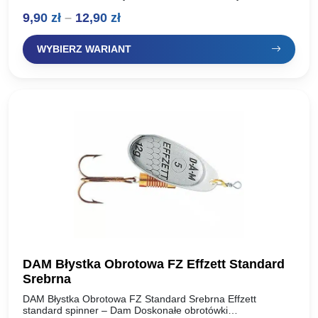
natychmiastowa praca skrzydełka. Dodatkowo dociążony
Zakres
9,90
zł
–
12,90
zł
korpus. Elegancki, klasyczny design….
cen:
WYBIERZ WARIANT
od
9,90 zł
do
12,90 zł
DAM Błystka Obrotowa FZ Effzett Standard
Srebrna
DAM Błystka Obrotowa FZ Standard Srebrna Effzett
standard spinner – Dam Doskonałe obrotówki