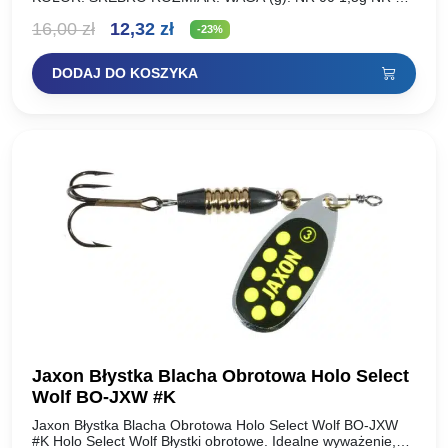
2,5g NR 1 4,5g NR 1+ 6g NR 2…
Pierwotna
Aktualna
16,00
zł
12,32
zł
-23%
cena
cena
DODAJ DO KOSZYKA
wynosiła:
wynosi:
16,00 zł.
12,32 zł.
Jaxon Błystka Blacha Obrotowa Holo Select
Wolf BO-JXW #K
Jaxon Błystka Blacha Obrotowa Holo Select Wolf BO-JXW
#K Holo Select Wolf Błystki obrotowe. Idealne wyważenie,