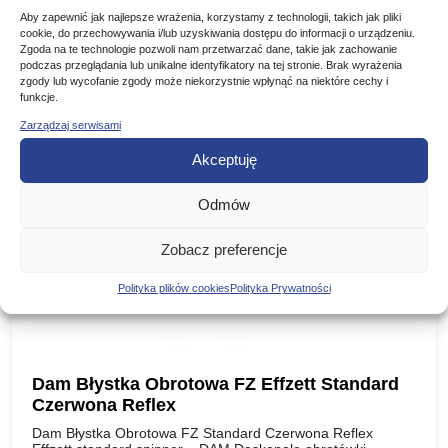
Aby zapewnić jak najlepsze wrażenia, korzystamy z technologii, takich jak pliki
cookie, do przechowywania i/lub uzyskiwania dostępu do informacji o urządzeniu.
Podobne produkty
Zgoda na te technologie pozwoli nam przetwarzać dane, takie jak zachowanie
podczas przeglądania lub unikalne identyfikatory na tej stronie. Brak wyrażenia
zgody lub wycofanie zgody może niekorzystnie wpłynąć na niektóre cechy i
Poznaj podobne produkty, które mogą Ci się spodobać
funkcje.
Zarządzaj serwisami
Akceptuję
Odmów
Zobacz preferencje
Polityka plików cookies
Polityka Prywatności
Dam Błystka Obrotowa FZ Effzett Standard
Czerwona Reflex
Dam Błystka Obrotowa FZ Standard Czerwona Reflex