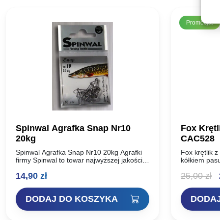
Promocja!
Spinwal Agrafka Snap Nr10
Fox Krętl
20kg
CAC528
Spinwal Agrafka Snap Nr10 20kg Agrafki
Fox krętlik z
firmy Spinwal to towar najwyższej jakości,
kółkiem pasu
dla najbardziej wymagających wędkarzy.
bezpiecznych
P
14,90
zł
25,00
zł
W ofercie tej firmy są agrafki zarówno dla
koralików. 
spinningisty…
montowania 
c
DODAJ DO KOSZYKA
DODAJ
w
2