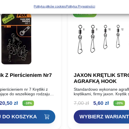
Polityka plików cookies
Polityka Prywatności
Promocja!
ik Z Pierścieniem Nr7
JAXON KRĘTLIK STR
AGRAFKĄ HOOK
 pierścieniem nr 7 Krętliki z
Standardowo wykonane agrafk
jące do wszelkiego rodzaju
krętlikami, firmy jaxon. Krętlik
 klipsów, ochraniaczy i
agrafką hook Pakowane po 10
ierwotna
Aktualna
Pierwotna
Aktualn
20,50
zł
7,00
zł
5,60
zł
Stosowane głównie do
-18%
-20%
przyponów, które mają…
ena
cena
cena
cena
 DO KOSZYKA
WYBIERZ WARIANT
ynosiła:
wynosi:
wynosiła:
wynosi:
5,00 zł.
20,50 zł.
7,00 zł.
5,60 zł.