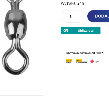
Wysyłka:
24h
ilość
DODA
Savage
Gear
Krętliki
Roz.
"L"
45KG
Darmowa dostawa od
500 zł
15szt.