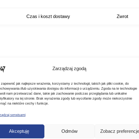
Czas i koszt dostawy
Zwrot
Zarządzaj zgodą
 zapewnić jak najlepsze wrażenia, korzystamy z technologii, takich jak pliki cookie, do
echowywania i/lub uzyskiwania dostępu do informacji o urządzeniu. Zgoda na te technologie
woli nam przetwarzać dane, takie jak zachowanie podczas przeglądania lub unikalne
ntyfikatory na tej stronie. Brak wyrażenia zgody lub wycofanie zgody może niekorzystnie
ynąć na niektóre cechy i funkcje.
Podobne produkty
ządzaj serwisami
Poznaj podobne produkty, które mogą Ci się spodobać
Akceptuję
Odmów
Zobacz preferencj