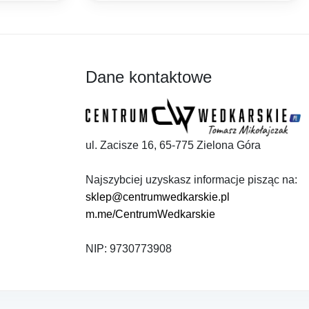
do
6,00 zł
Dane kontaktowe
ul. Zacisze 16, 65-775 Zielona Góra
Najszybciej uzyskasz informacje pisząc na:
sklep@centrumwedkarskie.pl
m.me/CentrumWedkarskie
NIP: 9730773908