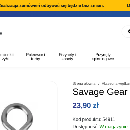
izacja zamówień odbywać się będzie bez zmian.
Dział
E
lecionki i
Pokrowce i
Przynęty i
Przynęty
żyłki
torby
zanęty
spinningowe
Strona główna
/
Akcesoria wędkar
Savage Gear K
23,90
zł
Kod produktu:
54911
Dostępność:
W magazynie