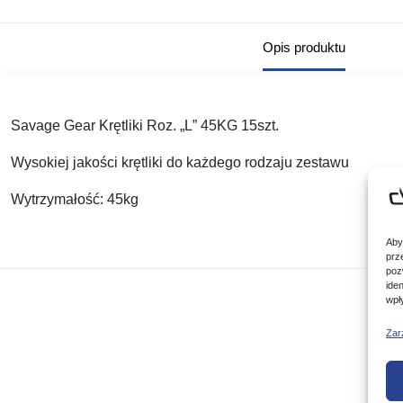
Opis produktu
Savage Gear Krętliki Roz. „L” 45KG 15szt.
Wysokiej jakości krętliki do każdego rodzaju zestawu
Wytrzymałość: 45kg
Aby
prz
poz
ide
wpł
Zar