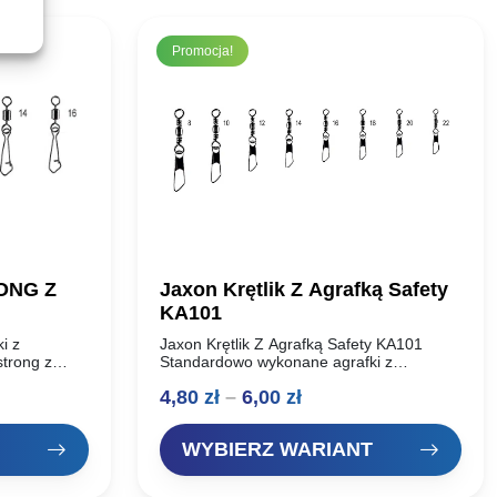
Promocja!
ONG Z
Jaxon Krętlik Z Agrafką Safety
KA101
i z
Jaxon Krętlik Z Agrafką Safety KA101
 strong z
Standardowo wykonane agrafki z
szt
krętlikami, firmy jaxon. Krętlik baryłkowy z
a
Zakres
4,80
zł
–
6,00
zł
agrafką safety. Pakowane po 10szt.
cen:
WYBIERZ WARIANT
od
4,80 zł