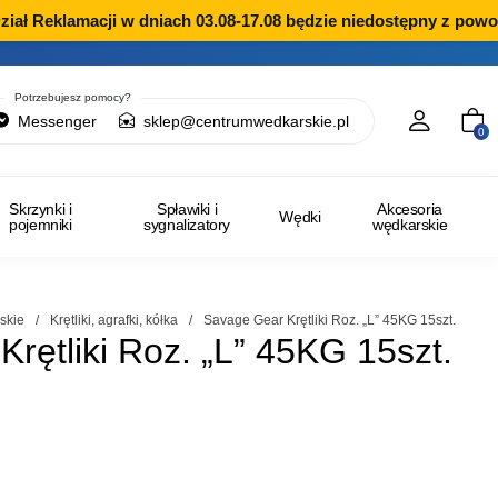
 Reklamacji w dniach 03.08-17.08 będzie niedostępny z powodu 
Potrzebujesz pomocy?
Messenger
sklep@centrumwedkarskie.pl
0
Skrzynki i
Spławiki i
Akcesoria
Wędki
pojemniki
sygnalizatory
wędkarskie
skie
/
Krętliki, agrafki, kółka
/
Savage Gear Krętliki Roz. „L” 45KG 15szt.
rętliki Roz. „L” 45KG 15szt.