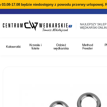
.08-17.08 będzie niedostępny z powodu przerwy urlopowej. Real
NAJLEPSZY SKLEP
WĘDKARSKI ONLIN
Krzesła i
Odzież
Method
P
Kołowrotki
fotele
wędkarska
Feeder