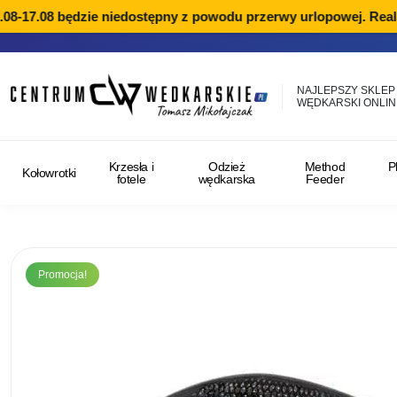
8-17.08 będzie niedostępny z powodu przerwy urlopowej. Realiz
NAJLEPSZY SKLEP
WĘDKARSKI ONLIN
Krzesła i
Odzież
Method
P
Kołowrotki
fotele
wędkarska
Feeder
Promocja!