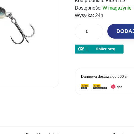
Kod produktu:
F8S-HLS
wynosił
Dostępność:
W magazynie
59,00 zł.
Wysyłka:
24h
ilość
DODA
Salmo
FATSO
8cm
Sinking
-
Holo
Darmowa dostawa od
500 zł
Smelt