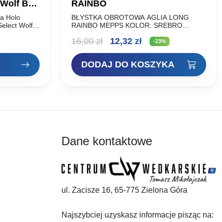
 Wolf BO-
RAINBO
a Holo
BŁYSTKA OBROTOWA AGLIA LONG
elect Wolf
RAINBO MEPPS KOLOR: SREBRO
ażenie,
ROZMIAR: WAGA (g): NR 00 1,5g NR 0
s
Pierwotna
Aktualna
16,00
zł
12,32
zł
łka.
2,5g NR 1 4,5g NR 1+ 6g NR 2…
-23%
Elegancki,
cena
cena
DODAJ DO KOSZYKA
wynosiła:
wynosi:
16,00 zł.
12,32 zł.
zł
Dane kontaktowe
ul. Zacisze 16, 65-775 Zielona Góra
Najszybciej uzyskasz informacje pisząc na: