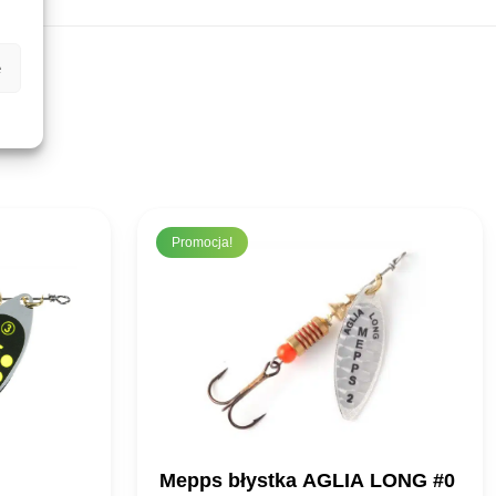
e
Promocja!
Mepps błystka AGLIA LONG #0