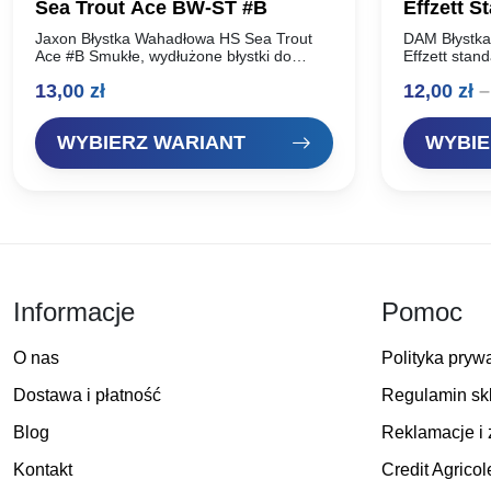
Sea Trout Ace BW-ST #B
Effzett S
Jaxon Błystka Wahadłowa HS Sea Trout
DAM Błystka
Ace #B Smukłe, wydłużone błystki do
Effzett stan
łowienia troci z morskiego brzegu. Duża
obrotówki r
13,00
zł
12,00
zł
–
waga pozwala na uzyskiwanie bardzo
oferta dla 
dalekich rzutów….
Idealnie pr
WYBIERZ WARIANT
WYBIE
Informacje
Pomoc
O nas
Polityka pryw
Dostawa i płatność
Regulamin sk
Blog
Reklamacje i 
Kontakt
Credit Agricol