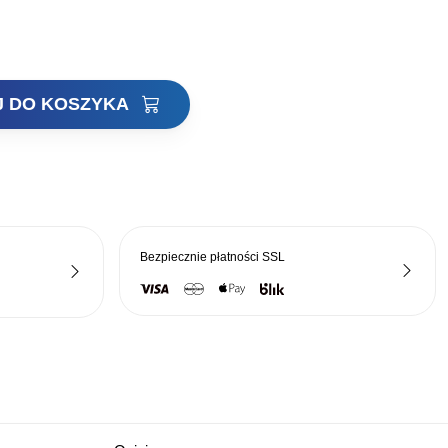
a:
wynosi:
28,32 zł.
J DO KOSZYKA
Bezpiecznie płatności
SSL