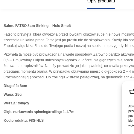
Opis produktu
Salmo FATSO 8cm Sinking – Holo Smelt
Fatso to przynęta, która otworzyła przed łowcami okazów zupełnie nowe możliwośc
szczęście unikalna praca Fatso jest po prostu nie do skopiowania. Każdy, kto sp
Zapakuj więc kilka Fatso do Twojego pudła i ruszaj na spotkanie przygody. Nie z
Przynęta ta może być prowadzona na wiele sposobów. Zarówno bardzo aktywnie, 
0,5 – 1 m, łowimy z kijem uniesionym wysoko ku górze. Na głębszych miejscach
żerowania drapieżników. Należy prowadzić go jak najwolniej, co chwila przerywa
przegapić momentu brania. W przypadku obławiania miejsc o głębokości 2 – 4 m
urozmaiconej głębokości. Do trollingu w strefie pelagicznej, na głębokościach 
Długość: 8cm
Waga: 25g
Wersja: tonący
Aby
prz
Głęb. nurkowania spinning/trolling: 1-1.7m
poz
Kod produktu: F8S-HLS
ide
wpł