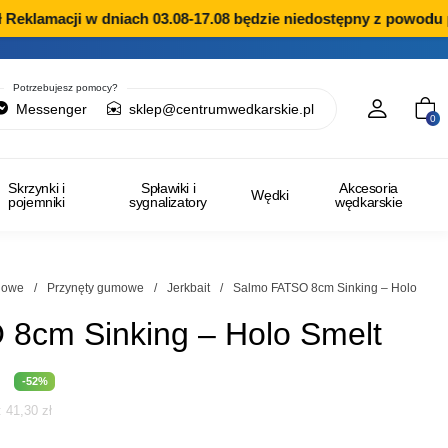
eklamacji w dniach 03.08-17.08 będzie niedostępny z powodu pr
Potrzebujesz pomocy?
Messenger
sklep@centrumwedkarskie.pl
0
Skrzynki i
Spławiki i
Akcesoria
Wędki
pojemniki
sygnalizatory
wędkarskie
ngowe
/
Przynęty gumowe
/
Jerkbait
/
Salmo FATSO 8cm Sinking – Holo
8cm Sinking – Holo Smelt
na
Aktualna
-52%
i:
41,30
zł
cena