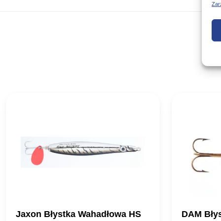
Zar
Jaxon Błystka Wahadłowa HS
DAM Błys