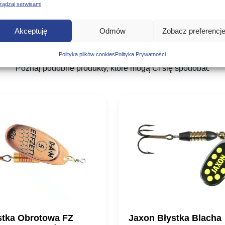
ządzaj serwisami
Akceptuję
Odmów
Zobacz preferencj
Podobne produkty
Polityka plików cookies
Polityka Prywatności
Poznaj podobne produkty, które mogą Ci się spodobać
tka Obrotowa FZ
Jaxon Błystka Blacha