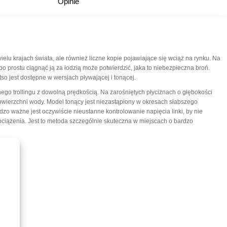
Opinie
ielu krajach świata, ale również liczne kopie pojawiające się wciąż na rynku. Na
po prostu ciągnąć ją za łodzią może potwierdzić, jaka to niebezpieczna broń.
so jest dostępne w wersjach pływającej i tonącej.
go trollingu z dowolną prędkością. Na zarośniętych płyciznach o głębokości
owierzchni wody. Model tonący jest niezastąpiony w okresach słabszego
dzo ważne jest oczywiście nieustanne kontrolowanie napięcia linki, by nie
ciążenia. Jest to metoda szczególnie skuteczna w miejscach o bardzo