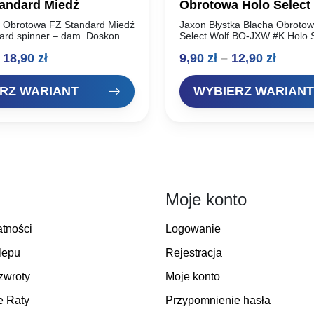
tandard Miedź
Obrotowa Holo Select
JXW #K
 Obrotowa FZ Standard Miedź
Jaxon Błystka Blacha Obrotow
dard spinner – dam. Doskonałe
Select Wolf BO-JXW #K Holo S
enomowanego producenta,
Błystki obrotowe. Idealne wyw
Zakres
Zakre
18,90
zł
9,90
zł
–
12,90
zł
wymagających wędkarzy.
natychmiastowa praca skrzyde
acują w wodzie, skuteczne na…
Dodatkowo dociążony korpus. 
cen:
cen:
klasyczny design….
RZ WARIANT
WYBIERZ WARIANT
od
od
12,00 zł
9,90 zł
do
do
18,90 zł
12,90 
Moje konto
atności
Logowanie
lepu
Rejestracja
zwroty
Moje konto
e Raty
Przypomnienie hasła