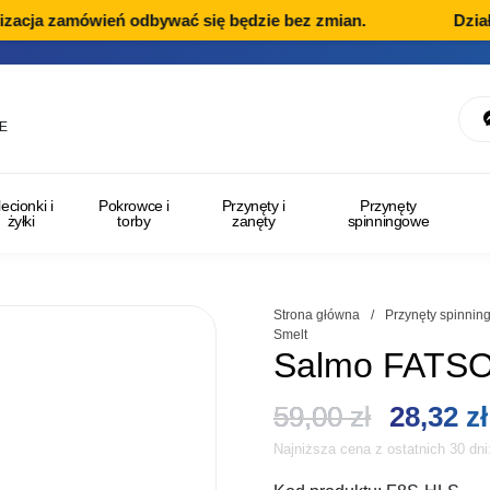
acja zamówień odbywać się będzie bez zmian.
Dział R
E
lecionki i
Pokrowce i
Przynęty i
Przynęty
żyłki
torby
zanęty
spinningowe
Strona główna
/
Przynęty spinni
Smelt
Salmo FATSO 
Pierwot
59,00
zł
28,32
zł
Najniższa cena z ostatnich 30 dn
cena