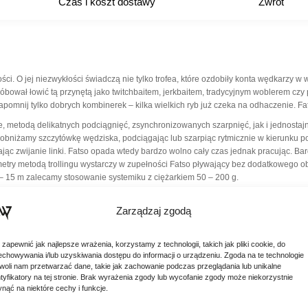
Czas i koszt dostawy
Zwrot
i. O jej niezwykłości świadczą nie tylko trofea, które ozdobiły konta wędkarzy w w
róbował łowić tą przynętą jako twitchbaitem, jerkbaitem, tradycyjnym woblerem czy 
apomnij tylko dobrych kombinerek – kilka wielkich ryb już czeka na odhaczenie. Fat
metodą delikatnych podciągnięć, zsynchronizowanych szarpnięć, jak i jednostajne
 obniżamy szczytówkę wędziska, podciągając lub szarpiąc rytmicznie w kierunku p
jąc zwijanie linki. Fatso opada wtedy bardzo wolno cały czas jednak pracując. Bar
etry metodą trollingu wystarczy w zupełności Fatso pływający bez dodatkowego ob
4 – 15 m zalecamy stosowanie systemiku z ciężarkiem 50 – 200 g.
Zarządzaj zgodą
 zapewnić jak najlepsze wrażenia, korzystamy z technologii, takich jak pliki cookie, do
echowywania i/lub uzyskiwania dostępu do informacji o urządzeniu. Zgoda na te technologie
woli nam przetwarzać dane, takie jak zachowanie podczas przeglądania lub unikalne
ntyfikatory na tej stronie. Brak wyrażenia zgody lub wycofanie zgody może niekorzystnie
ynąć na niektóre cechy i funkcje.