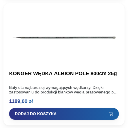
KONGER WĘDKA ALBION POLE 800cm 25g
Baty dla najbardziej wymagających wędkarzy. Dzięki
zastosowaniu do produkcji blanków węgla prasowanego pod
ciśnieniem 40 ton, wędziska albion uzyskały niepowtarzalną,
1189,00
zł
wybitnie szczytową akcję oraz nieporównywalną…
DODAJ DO KOSZYKA