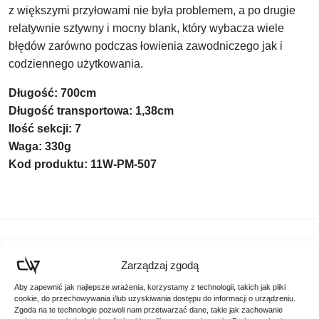
z większymi przyłowami nie była problemem, a po drugie
relatywnie sztywny i mocny blank, który wybacza wiele
błędów zarówno podczas łowienia zawodniczego jak i
codziennego użytkowania.
Długość: 700cm
Długość transportowa: 1,38cm
Ilość sekcji: 7
Waga: 330g
Kod produktu: 11W-PM-507
Podobne produkty
Zarządzaj zgodą
Aby zapewnić jak najlepsze wrażenia, korzystamy z technologii, takich jak pliki
Poznaj podobne produkty, które mogą Ci się spodobać
cookie, do przechowywania i/lub uzyskiwania dostępu do informacji o urządzeniu.
Zgoda na te technologie pozwoli nam przetwarzać dane, takie jak zachowanie