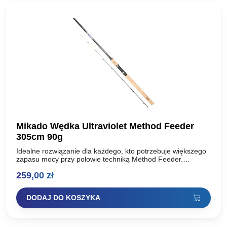
Mikado Wędka Ultraviolet Method Feeder
305cm 90g
Idealne rozwiązanie dla każdego, kto potrzebuje większego
zapasu mocy przy połowie techniką Method Feeder.
Wszyscy, którzy zapoznali się z naszymi wędkami spod
259,00
zł
znaku „Method” doskonale…
DODAJ DO KOSZYKA