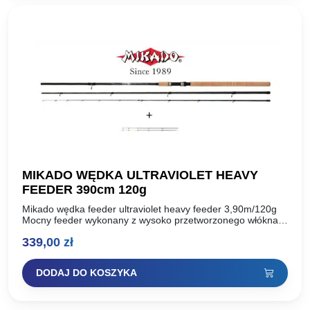
MIKADO WĘDKA ULTRAVIOLET HEAVY
FEEDER 390cm 120g
Mikado wędka feeder ultraviolet heavy feeder 3,90m/120g
Mocny feeder wykonany z wysoko przetworzonego włókna
węglowego mx-9, uzbrojony w przelotki sic. Charakteryzuje
339,00
zł
się szczytową akcją i…
DODAJ DO KOSZYKA