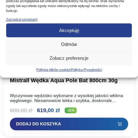
podczas przeglądania lub unikalne identyfikatory na tej stronie. Brak wyrażenia
zgody lub wycofanie zgody może niekorzystnie wpłynąć na niektóre cechy i
funkcje.
Promocja!
Zarządzaj serwisami
Akceptuję
Odmów
Zobacz preferencje
Polityka plików cookies
Polityka Prywatności
Mistrall Wędka Aqua Pole Bat 800cm 30g
Wyczynowe wędzisko wykonane z wysokiej jakości włókna
węglowego. Niesamowicie lekka i szybka, doskonale
wyważona. Wszystkie te cechy czynią to wędzisko niebywale
Pierwotna
Aktualna
699,00
zł
619,00
zł
wygodnym podczas łowienia bez…
-11%
cena
cena
DODAJ DO KOSZYKA
wynosiła:
wynosi:
699,00 zł.
619,00 zł.