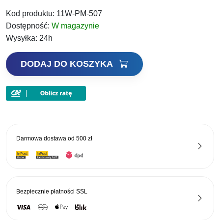
Kod produktu:
11W-PM-507
wynosiła:
wynosi:
Dostępność:
W magazynie
459,00 zł.
380,97 zł.
Wysyłka:
24h
ilość
DODAJ DO KOSZYKA
Robinson
Wędka
VDE-
Robinson
Competition
Pole
Darmowa dostawa od
500 zł
CMX2
700cm
Bezpiecznie płatności
SSL