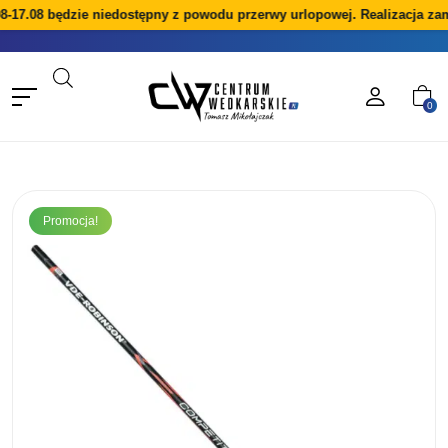
-17.08 będzie niedostępny z powodu przerwy urlopowej. Realizacja zamó
0
Promocja!