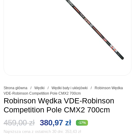
Strona główna
/
Wędki
/
Wędki baty i uklejówki
/
Robinson Wędka
VDE-Robinson Competition Pole CMX2 700cm
Robinson Wędka VDE-Robinson
Competition Pole CMX2 700cm
Pierwotna
Aktualna
459,00
zł
380,97
zł
-17%
Najniższa cena z ostatnich 30 dni:
353,43
zł
cena
cena