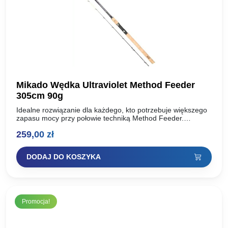
Mikado Wędka Ultraviolet Method Feeder
305cm 90g
Idealne rozwiązanie dla każdego, kto potrzebuje większego
zapasu mocy przy połowie techniką Method Feeder.
Wszyscy, którzy zapoznali się z naszymi wędkami spod
259,00
zł
znaku „Method” doskonale…
DODAJ DO KOSZYKA
Promocja!