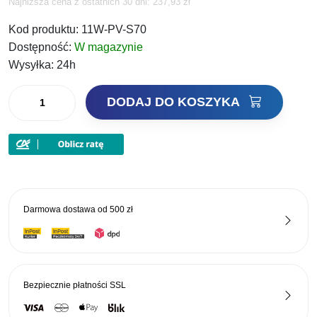
Najniższa cena z ostatnich 30 dni:
237,93
zł
cena
cena
Kod produktu:
11W-PV-S70
wynosiła:
wynosi:
Dostępność:
W magazynie
309,00 zł.
256,47 zł.
Wysyłka:
24h
ilość
DODAJ DO KOSZYKA
Robinson
Wędka
VDE-
R
Team
Nano
Darmowa dostawa od
500 zł
Core
Pole
CSX
700cm
Bezpiecznie płatności
SSL