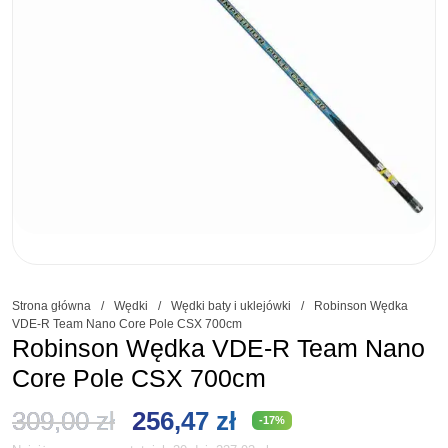
Strona główna
/
Wędki
/
Wędki baty i uklejówki
/
Robinson Wędka
VDE-R Team Nano Core Pole CSX 700cm
Robinson Wędka VDE-R Team Nano
Core Pole CSX 700cm
Pierwotna
Aktualna
309,00
zł
256,47
zł
-17%