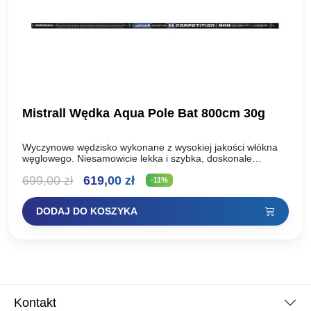
Mistrall Wędka Aqua Pole Bat 800cm 30g
Wyczynowe wędzisko wykonane z wysokiej jakości włókna
węglowego. Niesamowicie lekka i szybka, doskonale
wyważona. Wszystkie te cechy czynią to wędzisko niebywale
Pierwotna
Aktualna
699,00
zł
619,00
zł
wygodnym podczas łowienia bez…
-11%
cena
cena
DODAJ DO KOSZYKA
wynosiła:
wynosi:
699,00 zł.
619,00 zł.
Kontakt