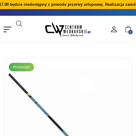
17.08 będzie niedostępny z powodu przerwy urlopowej. Realizacja zamó
0
Promocja!