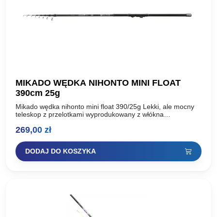
MIKADO WĘDKA NIHONTO MINI FLOAT
390cm 25g
Mikado wędka nihonto mini float 390/25g Lekki, ale mocny
teleskop z przelotkami wyprodukowany z włókna
węglowego. Dzięki zastosowaniu blanków o małej zbieżności
269,00
zł
charakteryzuje się specyficzną,mięsistą…
DODAJ DO KOSZYKA