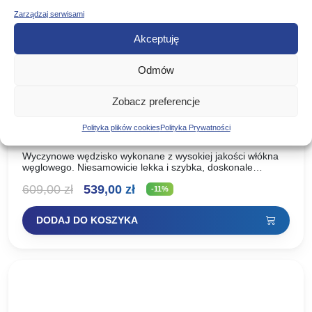
Zarządzaj serwisami
Akceptuję
Odmów
Zobacz preferencje
Mistrall Wędka Aqua Pole Bat 700cm 30g
Polityka plików cookies
Polityka Prywatności
Wyczynowe wędzisko wykonane z wysokiej jakości włókna
węglowego. Niesamowicie lekka i szybka, doskonale
wyważona. Wszystkie te cechy czynią to wędzisko niebywale
Pierwotna
Aktualna
609,00
zł
539,00
zł
wygodnym podczas łowienia bez…
-11%
cena
cena
DODAJ DO KOSZYKA
wynosiła:
wynosi:
609,00 zł.
539,00 zł.