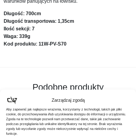
warunków panujących na łowisku.
Długość: 700cm
Długość transportowa: 1,35cm
Ilość sekcji: 7
Waga: 339g
Kod produktu: 11W-PV-S70
Podobne produkty
Poznaj podobne produkty, które mogą Ci się spodobać
Zarządzaj zgodą
Aby zapewnić jak najlepsze wrażenia, korzystamy z technologii, takich jak pliki
cookie, do przechowywania i/lub uzyskiwania dostępu do informacji o urządzeniu.
Zgoda na te technologie pozwoli nam przetwarzać dane, takie jak zachowanie
Promocja!
podczas przeglądania lub unikalne identyfikatory na tej stronie. Brak wyrażenia
zgody lub wycofanie zgody może niekorzystnie wpłynąć na niektóre cechy i
funkcje.