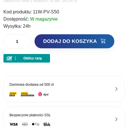
Najniższa cena z ostatnich 30 dni:
165,55
zł
cena
cena
Kod produktu:
11W-PV-S50
wynosiła:
wynosi:
Dostępność:
W magazynie
215,00 zł.
178,45 zł.
Wysyłka:
24h
ilość
DODAJ DO KOSZYKA
Robinson
Wędka
VDE-
R
Team
Nano
Darmowa dostawa od
500 zł
Core
Pole
CSX
500cm
Bezpiecznie płatności
SSL