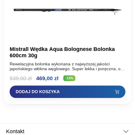
Mistrall Wędka Aqua Bolognese Bolonka
600cm 30g
Rewelacyjna bolonka wykonana z najwyższej jakości
japońskiego włókna węglowego. Super lekka i poręczna, o
szybkiej akcji, co gwarantuje pewne zacięcie. Uzbrojona w
Pierwotna
Aktualna
539,00
zł
469,00
zł
przelotki sic, antypoślizgowa…
-13%
cena
cena
DODAJ DO KOSZYKA
wynosiła:
wynosi:
539,00 zł.
469,00 zł.
Kontakt