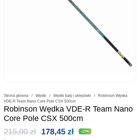
Strona główna
/
Wędki
/
Wędki baty i uklejówki
/
Robinson Wędka
VDE-R Team Nano Core Pole CSX 500cm
Robinson Wędka VDE-R Team Nano
Core Pole CSX 500cm
Pierwotna
Aktualna
215,00
zł
178,45
zł
-17%