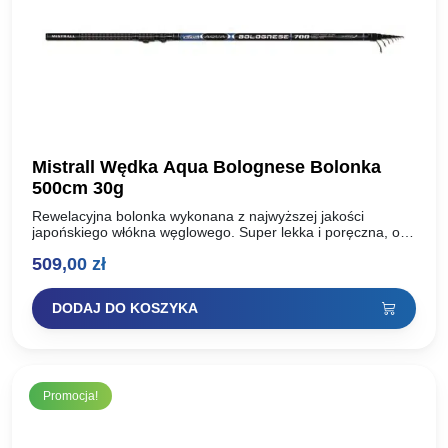
Mistrall Wędka Aqua Bolognese Bolonka
500cm 30g
Rewelacyjna bolonka wykonana z najwyższej jakości
japońskiego włókna węglowego. Super lekka i poręczna, o
szybkiej akcji, co gwarantuje pewne zacięcie. Uzbrojona w
509,00
zł
przelotki sic, antypoślizgowa…
DODAJ DO KOSZYKA
Promocja!