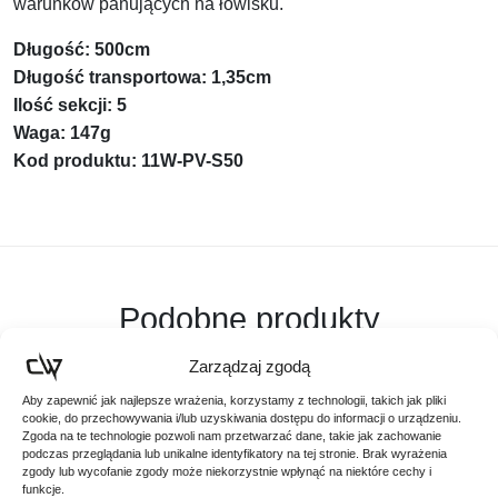
warunków panujących na łowisku.
Długość: 500cm
Długość transportowa: 1,35cm
Ilość sekcji: 5
Waga: 147g
Kod produktu: 11W-PV-S50
Podobne produkty
Poznaj podobne produkty, które mogą Ci się spodobać
Zarządzaj zgodą
Aby zapewnić jak najlepsze wrażenia, korzystamy z technologii, takich jak pliki
cookie, do przechowywania i/lub uzyskiwania dostępu do informacji o urządzeniu.
Zgoda na te technologie pozwoli nam przetwarzać dane, takie jak zachowanie
Promocja!
podczas przeglądania lub unikalne identyfikatory na tej stronie. Brak wyrażenia
zgody lub wycofanie zgody może niekorzystnie wpłynąć na niektóre cechy i
funkcje.