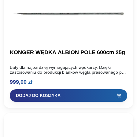
KONGER WĘDKA ALBION POLE 600cm 25g
Baty dla najbardziej wymagających wędkarzy. Dzięki
zastosowaniu do produkcji blanków węgla prasowanego pod
ciśnieniem 40 ton, wędziska albion uzyskały niepowtarzalną,
999,00
zł
wybitnie szczytową akcję oraz nieporównywalną…
DODAJ DO KOSZYKA