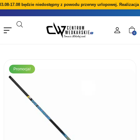
08-17.08 będzie niedostępny z powodu przerwy urlopowej. Realizacja z
0
Promocja!