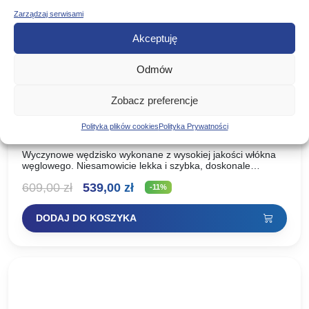
Zarządzaj serwisami
Akceptuję
Odmów
Zobacz preferencje
Mistrall Wędka Aqua Pole Bat 700cm 30g
Polityka plików cookies
Polityka Prywatności
Wyczynowe wędzisko wykonane z wysokiej jakości włókna
węglowego. Niesamowicie lekka i szybka, doskonale
wyważona. Wszystkie te cechy czynią to wędzisko niebywale
Pierwotna
Aktualna
609,00
zł
539,00
zł
wygodnym podczas łowienia bez…
-11%
cena
cena
DODAJ DO KOSZYKA
wynosiła:
wynosi:
609,00 zł.
539,00 zł.