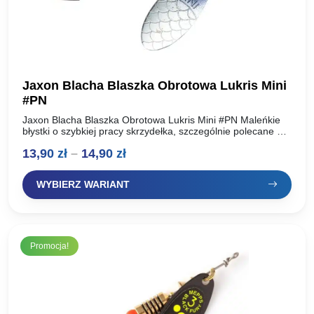
Jaxon Blacha Blaszka Obrotowa Lukris Mini
#PN
Jaxon Blacha Blaszka Obrotowa Lukris Mini #PN Maleńkie
błystki o szybkiej pracy skrzydełka, szczególnie polecane do
łowienia drapieżników polujących pod powierzchnią lustra
Zakres
13,90
zł
–
14,90
zł
wody. Superprzynęta na…
cen:
WYBIERZ WARIANT
od
13,90 zł
do
Promocja!
14,90 zł