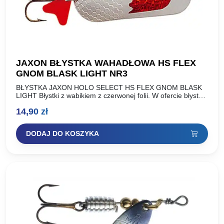
JAXON BŁYSTKA WAHADŁOWA HS FLEX
GNOM BLASK LIGHT NR3
BŁYSTKA JAXON HOLO SELECT HS FLEX GNOM BLASK
LIGHT Błystki z wabikiem z czerwonej folii. W ofercie błystki
o standardowej wadze oraz lżejsza wersja wykonana…
14,90
zł
DODAJ DO KOSZYKA