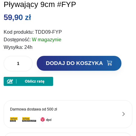
Pływający 9cm #FYP
59,90
zł
Kod produktu:
TDD09-FYP
Dostępność:
W magazynie
Wysyłka:
24h
ilość
DODAJ DO KOSZYKA
Rapala
Wobler
Deep
Tail
Dancer
Pływający
Darmowa dostawa od
500 zł
9cm
#FYP