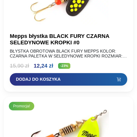
Mepps błystka BLACK FURY CZARNA
SELEDYNOWE KROPKI #0
BŁYSTKA OBROTOWA BLACK FURY MEPPS KOLOR:
CZARNA PALETKA W SELEDYNOWE KROPKI ROZMIAR:
WAGA (g): NR 00 1,5g NR 0 2g NR 1 3,5g NR 2…
Pierwotna
Aktualna
15,90
zł
12,24
zł
-23%
cena
cena
DODAJ DO KOSZYKA
wynosiła:
wynosi:
15,90 zł.
12,24 zł.
Promocja!