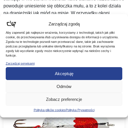
powoduje uniesienie się obłoczka mułu, a to z kolei działa
na drapieżniki jak miód na misie. W przypadku okoni
obłoczek mułu często przyciąga nawet bardzo duże stada,
Zarządzaj zgodą
które przez dłuższy czas kręcą się w pobliżu.
Aby zapewnić jak najlepsze wrażenia, korzystamy z technologii, takich jak pliki
cookie, do przechowywania i/lub uzyskiwania dostępu do informacji o urządzeniu.
Zgoda na te technologie pozwoli nam przetwarzać dane, takie jak zachowanie
podczas przeglądania lub unikalne identyfikatory na tej stronie. Brak wyrażenia
zgody lub wycofanie zgody może niekorzystnie wpłynąć na niektóre cechy i
funkcje.
Zarządzaj serwisami
Podobne produkty
Akceptuję
Poznaj podobne produkty, które mogą Ci się spodobać
Odmów
Zobacz preferencje
Polityka plików cookies
Polityka Prywatności