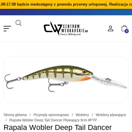
08-17.08 będzie niedostępny z powodu przerwy urlopowej. Realizacja z
0
Strona główna
/
Przynęty spinningowe
/
Woblery
/
Woblery pływające
/
Rapala Wobler Deep Tail Dancer Pływający 9cm #FYP
Rapala Wobler Deep Tail Dancer