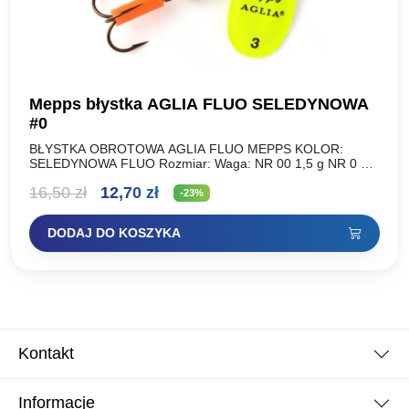
Mepps błystka AGLIA FLUO SELEDYNOWA
#0
BŁYSTKA OBROTOWA AGLIA FLUO MEPPS KOLOR:
SELEDYNOWA FLUO Rozmiar: Waga: NR 00 1,5 g NR 0 2,5
g NR 1 3,5 g NR 2 4,5…
Pierwotna
Aktualna
16,50
zł
12,70
zł
-23%
cena
cena
DODAJ DO KOSZYKA
wynosiła:
wynosi:
16,50 zł.
12,70 zł.
Kontakt
Informacje