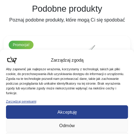
Podobne produkty
Poznaj podobne produkty, które mogą Ci się spodobać
Promocja!
Zarządzaj zgodą
Aby zapewnić jak najlepsze wrażenia, korzystamy z technologii, takich jak pliki
cookie, do przechowywania i/lub uzyskiwania dostępu do informacji o urządzeniu.
Zgoda na te technologie pozwoli nam przetwarzać dane, takie jak zachowanie
podczas przeglądania lub unikalne identyfikatory na tej stronie. Brak wyrażenia
zgody lub wycofanie zgody może niekorzystnie wpłynąć na niektóre cechy i
funkcje.
Zarządzaj serwisami
Mivardi nożyczki do plecionki Braid Scissors
Akceptuję
Mivardi nożyczki do plecionki Braid Scissors Nożyczki
Odmów
posiadające wysokiej jakości ostrza, które nadają się
zarówno do cięcia żyłek jak i materiałów z plecionki.