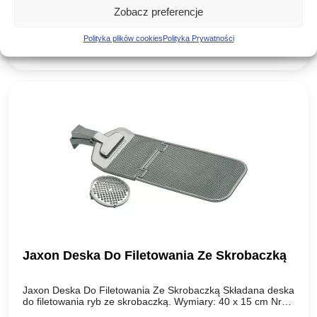
Pierwotna
Aktualna
35,00
zł
26,95
zł
Wygodny, dobrze…
Zobacz preferencje
-23%
cena
cena
Polityka plików cookies
Polityka Prywatności
DODAJ DO KOSZYKA
wynosiła:
wynosi:
35,00 zł.
26,95 zł.
Jaxon Deska Do Filetowania Ze Skrobaczką
Jaxon Deska Do Filetowania Ze Skrobaczką Składana deska
do filetowania ryb ze skrobaczką. Wymiary: 40 x 15 cm Nr
katalogowy: AK-DF02