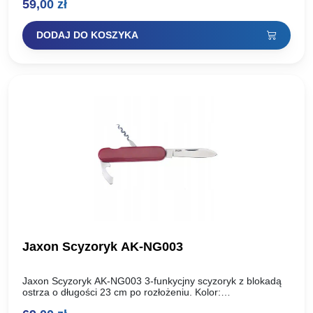
59,00
zł
zapewnia…
DODAJ DO KOSZYKA
Jaxon Scyzoryk AK-NG003
Jaxon Scyzoryk AK-NG003 3-funkycjny scyzoryk z blokadą
ostrza o długości 23 cm po rozłożeniu. Kolor:
czerwonyDługość: 15cmDł transportowa: 9cmNr katalogowy: