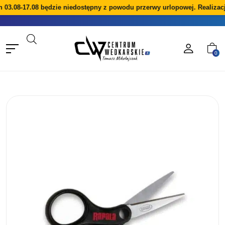
3.08-17.08 będzie niedostępny z powodu przerwy urlopowej. Realizacja
0