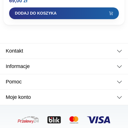
69,00
zł
AK-NG003
DODAJ DO KOSZYKA
Kontakt
Informacje
Pomoc
Moje konto