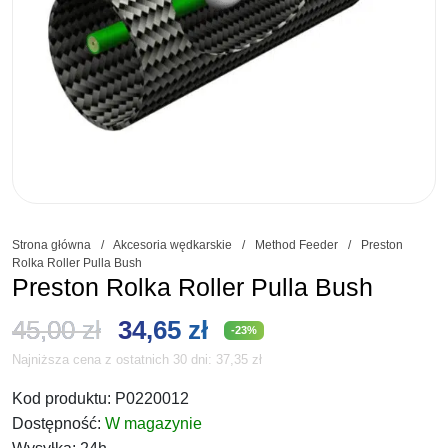
Strona główna
/
Akcesoria wędkarskie
/
Method Feeder
/
Preston
Rolka Roller Pulla Bush
Preston Rolka Roller Pulla Bush
Pierwotna
Aktualna
45,00
zł
34,65
zł
-23%
Najniższa cena z ostatnich 30 dni:
37,35
zł
cena
cena
Kod produktu:
P0220012
wynosiła:
wynosi:
Dostępność:
W magazynie