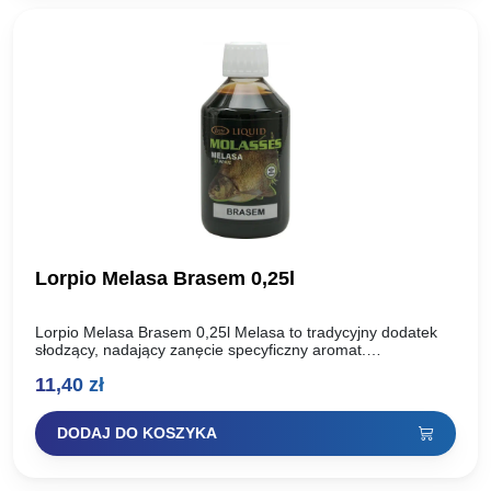
Lorpio Melasa Brasem 0,25l
Lorpio Melasa Brasem 0,25l Melasa to tradycyjny dodatek
słodzący, nadający zanęcie specyficzny aromat.
Powszechnie używany przy połowie leszcza. Melasa
11,40
zł
dostępna w postaci naturalnej oraz aromatyzowanej….
DODAJ DO KOSZYKA