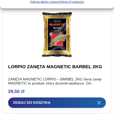
Polityka plików cookies
Polityka Prywatności
LORPIO ZANĘTA MAGNETIC BARBEL 2KG
ZANĘTA MAGNETIC LORPIO – BARBEL 2KG Seria zanęt
MAGNETIC to produkt, który docenili wędkarze. Od
momentu wprowadzenia do sprzedaży możemy w pełni
29,50
zł
stwierdzić, że seria…
DODAJ DO KOSZYKA