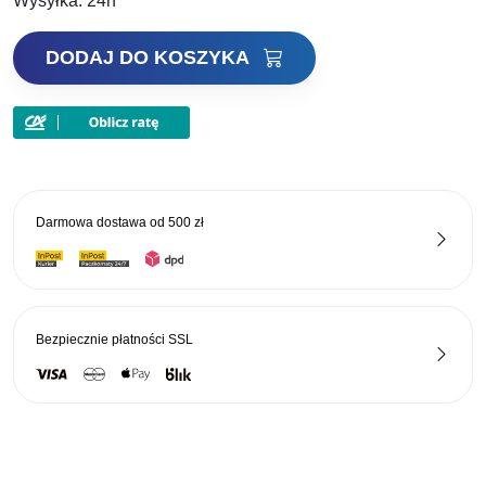
45,00 zł.
34,65 zł.
Wysyłka:
24h
ilość
DODAJ DO KOSZYKA
Preston
Rolka
Roller
Pulla
Bush
Darmowa dostawa od
500 zł
Bezpiecznie płatności
SSL