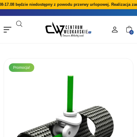
8-17.08 będzie niedostępny z powodu przerwy urlopowej. Realizacja za
0
Promocja!