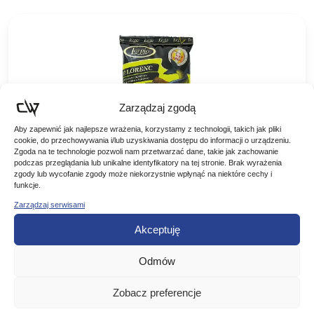
Zarządzaj zgodą
Aby zapewnić jak najlepsze wrażenia, korzystamy z technologii, takich jak pliki
cookie, do przechowywania i/lub uzyskiwania dostępu do informacji o urządzeniu.
Zgoda na te technologie pozwoli nam przetwarzać dane, takie jak zachowanie
podczas przeglądania lub unikalne identyfikatory na tej stronie. Brak wyrażenia
zgody lub wycofanie zgody może niekorzystnie wpłynąć na niektóre cechy i
LORPIO ZANĘTA SUPER JAŹ KLEŃ LESZCZ
funkcje.
1KG
Zarządzaj serwisami
Zanęta lorpio seria super jaż,kleń,leszcz Znana i ceniona
Akceptuję
przez wędkarzy seria SUPER powstała na bazie
doświadczeń i sukcesów klubu LORPIO oraz Piotra Lorenca,
14,90
zł
współtwórcy sukcesów…
Odmów
DODAJ DO KOSZYKA
Zobacz preferencje