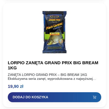
LORPIO ZANĘTA GRAND PRIX BIG BREAM
1KG
ZANĘTA LORPIO GRAND PRIX – BIG BREAM 1KG
Ekskluzywna seria zanęt, wyprodukowana z najwyższej
jakości wyselekcjonowanych składników, według receptury
19,90
zł
Piotra Lorenca, Mistrza Europy, indywidualnego
Wicemistrza…
DODAJ DO KOSZYKA