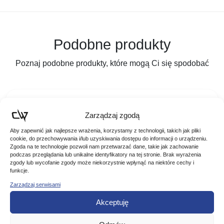
Podobne produkty
Poznaj podobne produkty, które mogą Ci się spodobać
Zarządzaj zgodą
Aby zapewnić jak najlepsze wrażenia, korzystamy z technologii, takich jak pliki
cookie, do przechowywania i/lub uzyskiwania dostępu do informacji o urządzeniu.
Zgoda na te technologie pozwoli nam przetwarzać dane, takie jak zachowanie
podczas przeglądania lub unikalne identyfikatory na tej stronie. Brak wyrażenia
zgody lub wycofanie zgody może niekorzystnie wpłynąć na niektóre cechy i
funkcje.
Zarządzaj serwisami
Akceptuję
JAXON PUDEŁKO SPINNINGOWE
JEDNOSTRONNE RH-105