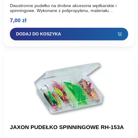
Dwustronne pudełko na drobne akcesoria wędkarskie i
spinningowe. Wykonane z polipropylenu, materiału
bezpiecznego w kontakcie z przynętami sztucznymi.
7,00
zł
Sprzedawany przez nas produkt nie zawiera zawartości…
DODAJ DO KOSZYKA
JAXON PUDEŁKO SPINNINGOWE RH-153A