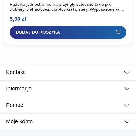
Pudełko jednostronne na przynęty sztuczne takie jak:
woblery, wahadłówki, obrotówki i twistery. Wyposażone w 4
przegródki pionowe. Wykonane z polipropylenu, materiału
5,00
zł
bezpiecznego w kontakcie z…
DODAJ DO KOSZYKA
Kontakt
Informacje
Pomoc
Moje konto