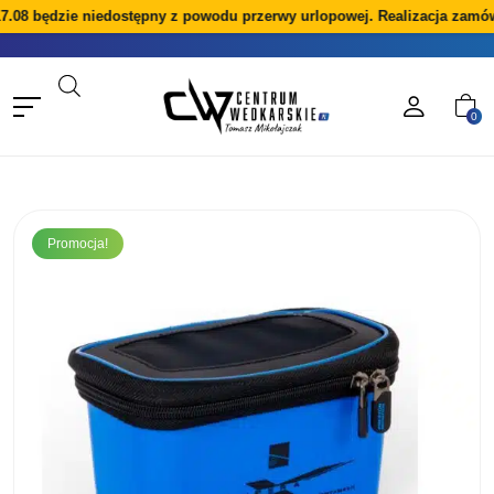
7.08 będzie niedostępny z powodu przerwy urlopowej. Realizacja zamów
0
Promocja!