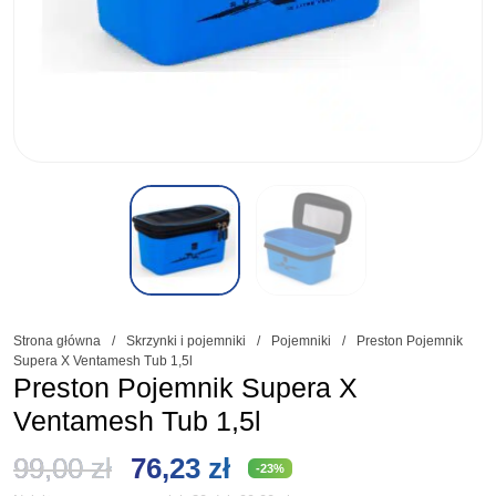
Strona główna
/
Skrzynki i pojemniki
/
Pojemniki
/
Preston Pojemnik
Supera X Ventamesh Tub 1,5l
Preston Pojemnik Supera X
Ventamesh Tub 1,5l
Pierwotna
Aktualna
99,00
zł
76,23
zł
-23%