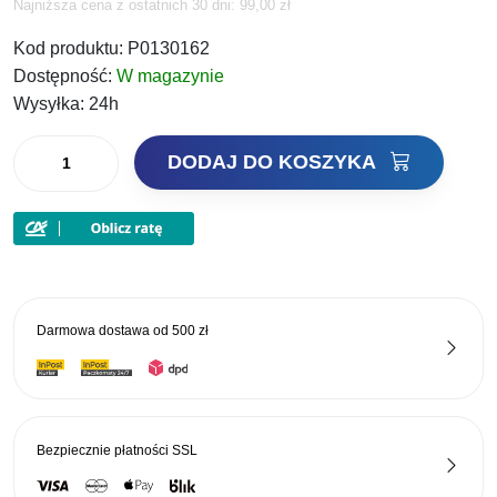
Najniższa cena z ostatnich 30 dni:
99,00
zł
cena
cena
Kod produktu:
P0130162
wynosiła:
wynosi:
Dostępność:
W magazynie
99,00 zł.
76,23 zł.
Wysyłka:
24h
ilość
DODAJ DO KOSZYKA
Preston
Pojemnik
Supera
X
Ventamesh
Tub
Darmowa dostawa od
500 zł
1,5l
Bezpiecznie płatności
SSL