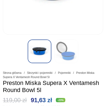
Strona główna
/
Skrzynki i pojemniki
/
Pojemniki
/
Preston Miska
Supera X Ventamesh Round Bowl 5l
Preston Miska Supera X Ventamesh
Round Bowl 5l
Pierwotna
Aktualna
119,00
zł
91,63
zł
-23%