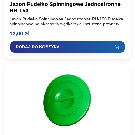
Jaxon Pudełko Spinningowe Jednostronne
RH-150
Jaxon Pudełko Spinningowe Jednostronne RH-150 Pudełka
spinningowe na akcesoria wędkarskie i sztuczne przynęty
takie jak: woblery, obrotówki, wahadłówki i twistery.
12,00
zł
Wykonane z polipropylenu, materiału bezpiecznego…
DODAJ DO KOSZYKA