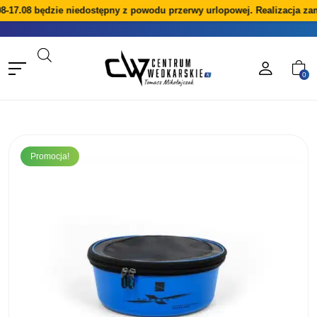
8-17.08 będzie niedostępny z powodu przerwy urlopowej. Realizacja za
0
Promocja!