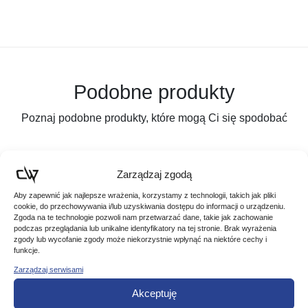
Podobne produkty
Poznaj podobne produkty, które mogą Ci się spodobać
Zarządzaj zgodą
Promocja!
Aby zapewnić jak najlepsze wrażenia, korzystamy z technologii, takich jak pliki
cookie, do przechowywania i/lub uzyskiwania dostępu do informacji o urządzeniu.
Zgoda na te technologie pozwoli nam przetwarzać dane, takie jak zachowanie
podczas przeglądania lub unikalne identyfikatory na tej stronie. Brak wyrażenia
zgody lub wycofanie zgody może niekorzystnie wpłynąć na niektóre cechy i
funkcje.
Zarządzaj serwisami
Akceptuję