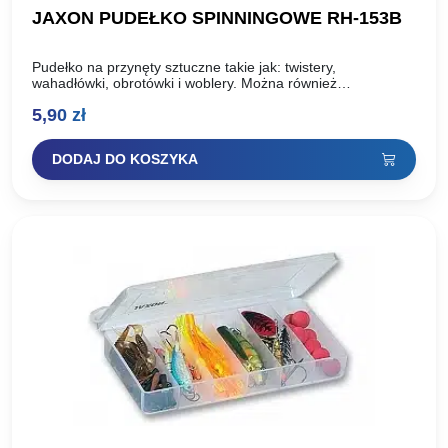
JAXON PUDEŁKO SPINNINGOWE RH-153B
Pudełko na przynęty sztuczne takie jak: twistery,
wahadłówki, obrotówki i woblery. Można również
przechowywać tulejki, agrafki, krętliki. Wyposażony w 12
5,90
zł
małych przegródek. Wykonane z polipropylenu,…
DODAJ DO KOSZYKA