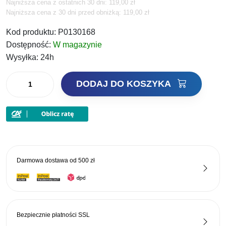
Najniższa cena z ostatnich 30 dni:
119,00
zł
cena
cena
Najniższa cena z 30 dni przed obniżką: 119,00 zł
wynosiła:
wynosi:
Kod produktu:
P0130168
Dostępność:
W magazynie
119,00 zł.
91,63 zł.
Wysyłka:
24h
ilość
DODAJ DO KOSZYKA
Preston
Miska
Supera
X
Ventamesh
Round
Darmowa dostawa od
500 zł
Bowl
5l
Bezpiecznie płatności
SSL