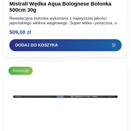
Mistrall Wędka Aqua Bolognese Bolonka
500cm 30g
Rewelacyjna bolonka wykonana z najwyższej jakości
japońskiego włókna węglowego. Super lekka i poręczna, o
szybkiej akcji, co gwarantuje pewne zacięcie. Uzbrojona w
509,00
zł
przelotki sic, antypoślizgowa…
DODAJ DO KOSZYKA
Promocja!