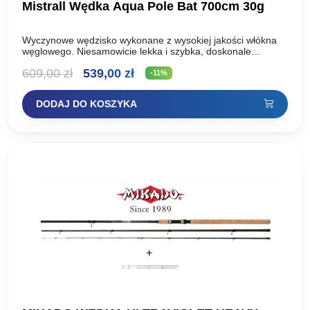
Mistrall Wędka Aqua Pole Bat 700cm 30g
Wyczynowe wędzisko wykonane z wysokiej jakości włókna
węglowego. Niesamowicie lekka i szybka, doskonale
wyważona. Wszystkie te cechy czynią to wędzisko niebywale
Pierwotna
Aktualna
609,00
zł
539,00
zł
wygodnym podczas łowienia bez…
-11%
cena
cena
DODAJ DO KOSZYKA
wynosiła:
wynosi:
609,00 zł.
539,00 zł.