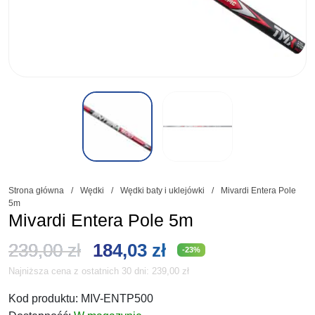
Strona główna
/
Wędki
/
Wędki baty i uklejówki
/
Mivardi Entera Pole
5m
Mivardi Entera Pole 5m
Pierwotna
Aktualna
239,00
zł
184,03
zł
-23%
Najniższa cena z ostatnich 30 dni:
239,00
zł
cena
cena
Kod produktu:
MIV-ENTP500
wynosiła:
wynosi: