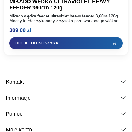
MIKADO WĘDKA ULTRAVIOLET HEAVY
FEEDER 360cm 120g
Mikado wędka feeder ultraviolet heavy feeder 3,60m/120g
Mocny feeder wykonany z wysoko przetworzonego włókna
węglowego mx-9, uzbrojony w przelotki sic. Charakteryzuje
309,00
zł
się szczytową akcją i…
DODAJ DO KOSZYKA
Kontakt
Informacje
Pomoc
Moje konto