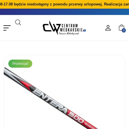
8-17.08 będzie niedostępny z powodu przerwy urlopowej. Realizacja za
0
Promocja!