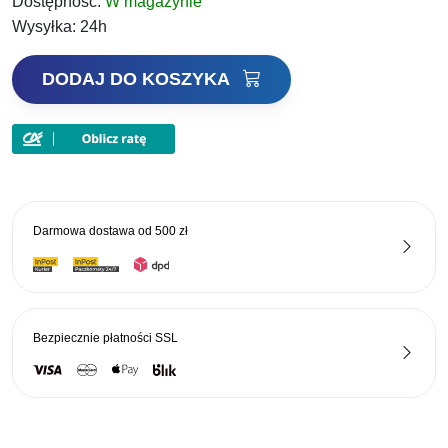
Dostępność:
W magazynie
239,00 zł.
184,03 zł.
Wysyłka:
24h
ilość
DODAJ DO KOSZYKA
Mivardi
Entera
Pole
5m
Darmowa dostawa od
500 zł
Bezpiecznie płatności
SSL