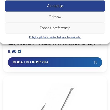
Akceptuję
Odmów
Owner Haczyki UMI-TANAGO Złote HO-
Zobacz preferencje
50061 nr 8
Polityka plików cookies
Polityka Prywatności
Owner Haczyki UMI-TANAGO Złote HO-50061 Mocne, kute
haczyki z łopatką. Polecamy do parzonego ziarna i innych
przynęt roślinnych.
9,90
zł
DODAJ DO KOSZYKA