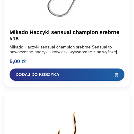
Mikado Haczyki sensual champion srebrne
#18
Mikado Haczyki sensual champion srebrne Sensual to
nowoczesne haczyki i kotwiczki wytworzone z najwyższej
jakości, uszlachetnionej stali węglowej. Dzięki zastosowaniu
5,00
zł
dwóch technologii ostrzenia: Mechanicznej oraz…
DODAJ DO KOSZYKA