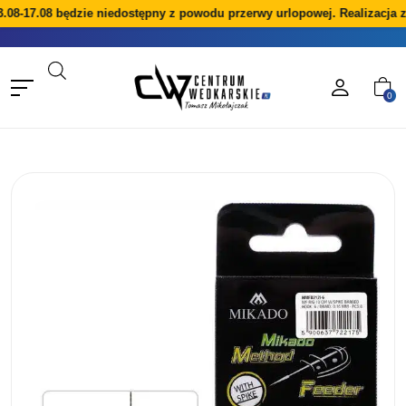
.08-17.08 będzie niedostępny z powodu przerwy urlopowej. Realizacja 
0