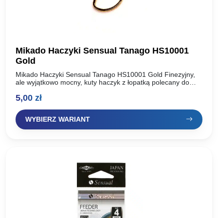
Mikado Haczyki Sensual Tanago HS10001
Gold
Mikado Haczyki Sensual Tanago HS10001 Gold Finezyjny,
ale wyjątkowo mocny, kuty haczyk z łopatką polecany do
połowu średnich i większych ryb na delikatne przynęty.
5,00
zł
Kolor:…
WYBIERZ WARIANT