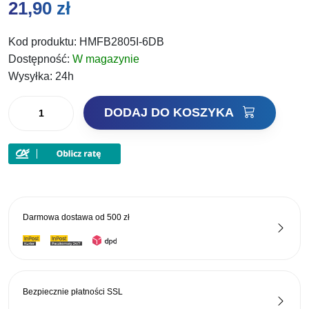
21,90
zł
Kod produktu:
HMFB2805I-6DB
Dostępność:
W magazynie
Wysyłka:
24h
ilość
DODAJ DO KOSZYKA
Mikado
Przypon
Method
Feeder
z
igłą
Darmowa dostawa od
500 zł
nr
6
Bezpiecznie płatności
SSL