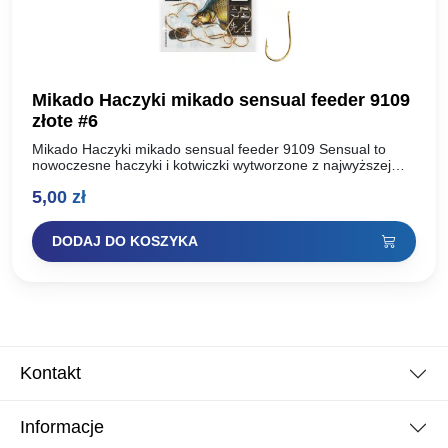
Mikado Haczyki mikado sensual feeder 9109
złote #6
Mikado Haczyki mikado sensual feeder 9109 Sensual to
nowoczesne haczyki i kotwiczki wytworzone z najwyższej
jakości, uszlachetnionej stali węglowej. Dzięki zastosowaniu
5,00
zł
dwóch technologii ostrzenia: Mechanicznej…
DODAJ DO KOSZYKA
Kontakt
Informacje