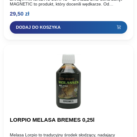
MAGNETIC to produkt, który docenili wędkarze. Od
momentu wprowadzenia do sprzedaży możemy w pełni
29,50
zł
stwierdzić, że seria…
DODAJ DO KOSZYKA
LORPIO MELASA BREMES 0,25l
Melasa Lorpio to tradycyjny środek słodzący, nadający