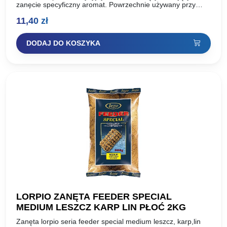
zanęcie specyficzny aromat. Powrzechnie używany przy
połowie leszcza. Teraz melasa w nowych,łatwych do
11,40
zł
wyciśnięcia butelkach. Nigdy więcej problemów…
DODAJ DO KOSZYKA
LORPIO ZANĘTA FEEDER SPECIAL
MEDIUM LESZCZ KARP LIN PŁOĆ 2KG
Zanęta lorpio seria feeder special medium leszcz, karp,lin