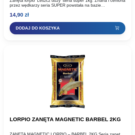
Zanęta lorpio 'Leszcz duży’ seria super 1kg. Znana i ceniona
przez wędkarzy seria SUPER powstała na bazie
doświadczeń i sukcesów klubu LORPIO oraz Piotra Lorenca,
14,90
zł
…
DODAJ DO KOSZYKA
LORPIO ZANĘTA MAGNETIC BARBEL 2KG
ZANĘTA MAGNETIC LORPIO – BARBEL 2KG Seria zanęt