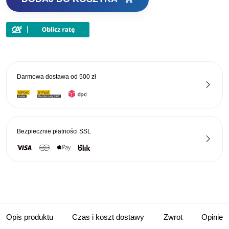
Mikado
Gumki
Do
Zakładania
Pelletu
5mm
Darmowa dostawa od
500 zł
Bezpiecznie płatności
SSL
Opis produktu
Czas i koszt dostawy
Zwrot
Opinie