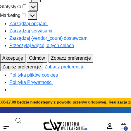
Preferencje
Statystyka
Statystyka
Marketing
Marketing
Zarządzaj opcjami
Zarządzaj serwisami
Zarządzaj {vendor_count} dostawcami
Przeczytaj więcej o tych celach
Akceptuję
Odmów
Zobacz preferencje
Zapisz preferencje
Zobacz preferencje
Polityka plików cookies
Polityka Prywatności
08-17.08 będzie niedostępny z powodu przerwy urlopowej. Realizacja za
0