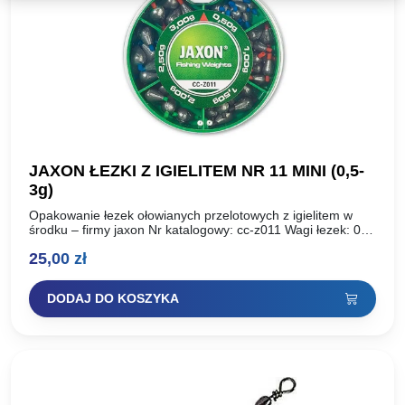
JAXON ŁEZKI Z IGIELITEM NR 11 MINI (0,5-
3g)
Opakowanie łezek ołowianych przelotowych z igielitem w
środku – firmy jaxon Nr katalogowy: cc-z011 Wagi łezek: 0,5
/ 1 / 1,5 / 2 / 2,5…
25,00
zł
DODAJ DO KOSZYKA