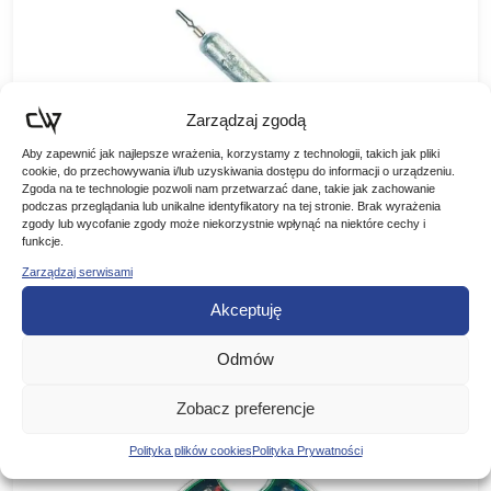
Zarządzaj zgodą
Aby zapewnić jak najlepsze wrażenia, korzystamy z technologii, takich jak pliki
cookie, do przechowywania i/lub uzyskiwania dostępu do informacji o urządzeniu.
Zgoda na te technologie pozwoli nam przetwarzać dane, takie jak zachowanie
podczas przeglądania lub unikalne identyfikatory na tej stronie. Brak wyrażenia
Jaxon Ciężarek Drop Shot CP-DR
zgody lub wycofanie zgody może niekorzystnie wpłynąć na niektóre cechy i
funkcje.
Jaxon Ciężarek Drop Shot CP-DR Ciężarek pałeczka „Drop
Zarządzaj serwisami
Shot” serii CP-DR firmy Jaxon. Opakowanie: – 4 sztuki (5-7
g) – 3 sztuki (10-15 g) –…
Akceptuję
Zakres
6,00
zł
–
7,00
zł
cen:
Odmów
WYBIERZ WARIANT
od
6,00 zł
Zobacz preferencje
do
Polityka plików cookies
Polityka Prywatności
7,00 zł