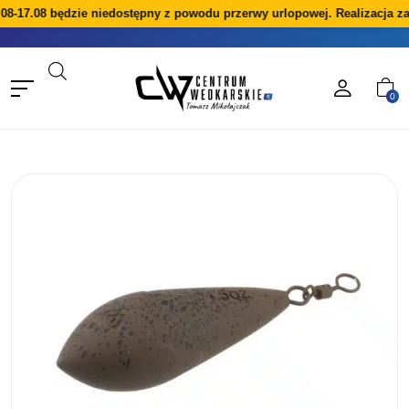
08-17.08 będzie niedostępny z powodu przerwy urlopowej. Realizacja z
0