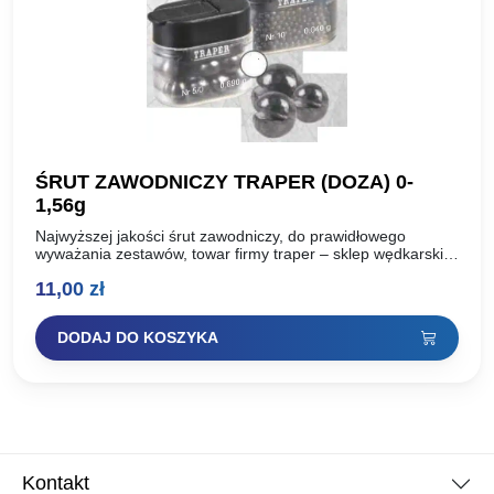
ŚRUT ZAWODNICZY TRAPER (DOZA) 0-
1,56g
Najwyższej jakości śrut zawodniczy, do prawidłowego
wyważania zestawów, towar firmy traper – sklep wędkarski
centrumwedkarskie. Pl śrut jednego rozmiaru, w wygodnym
11,00
zł
pojemniku – waga śrutu…
DODAJ DO KOSZYKA
Kontakt