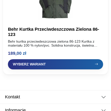
Behr Kurtka Przeciwdeszczowa Zielona 86-
123
Behr kurtka przeciwdeszczowa zielona 86-123 Kurtka z
materiału 100 % nylon/pvc. Solidna konstrucja, świetna
jakość. Idealnie wykonana pod deszczowe pogody. Kurtka
189,00
zł
pozwala nam zrobić wszystko…
WYBIERZ WARIANT
Kontakt
Informacje