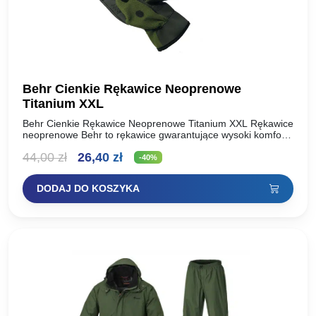
Behr Cienkie Rękawice Neoprenowe
Titanium XXL
Behr Cienkie Rękawice Neoprenowe Titanium XXL Rękawice
neoprenowe Behr to rękawice gwarantujące wysoki komfort
użytkowania w skrajnych warunkach termicznych. Są
Pierwotna
Aktualna
44,00
zł
26,40
zł
dopasowane, a specjalna powłoka, którą wyściełane…
-40%
cena
cena
DODAJ DO KOSZYKA
wynosiła:
wynosi:
44,00 zł.
26,40 zł.