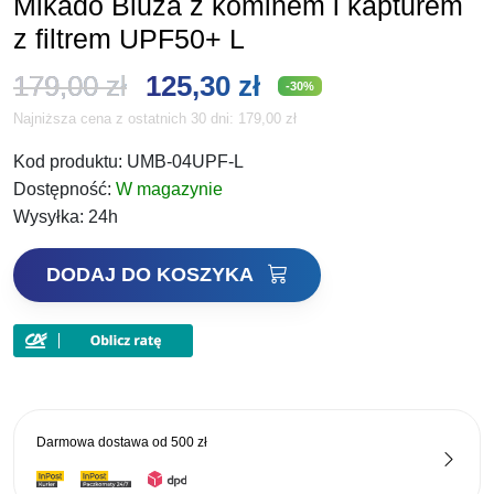
Mikado Bluza z kominem i kapturem
z filtrem UPF50+ L
Pierwotna
Aktualna
179,00
zł
125,30
zł
-30%
Najniższa cena z ostatnich 30 dni:
179,00
zł
cena
cena
Kod produktu:
UMB-04UPF-L
wynosiła:
wynosi:
Dostępność:
W magazynie
179,00 zł.
125,30 zł.
Wysyłka:
24h
ilość
DODAJ DO KOSZYKA
Mikado
Bluza
z
kominem
i
kapturem
Darmowa dostawa od
500 zł
z
filtrem