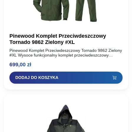
Pinewood Komplet Przeciwdeszczowy
Tornado 9862 Zielony #XL
Pinewood Komplet Przeciwdeszczowy Tornado 9862 Zielony
#XL Wysoce funkcjonalny komplet przeciwdeszczowy
pinewood. Będziesz w nim suchy nawet w najbardziej
699,00
zł
niesprzyjających warunkach atmosferycznych. Komplet jest
wysoce…
DODAJ DO KOSZYKA