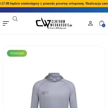
-17.08 będzie niedostępny z powodu przerwy urlopowej. Realizacja zam
0
Promocja!