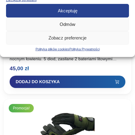
Zarządzaj serwisami
Akceptuję
Odmów
Zobacz preferencje
JAXON CZAPKA Z LATARKĄ W DASZKU
CZARNA
Polityka plików cookies
Polityka Prywatności
Posiada latarkę wbudowaną w daszek. Bardzo pomaga przy
nocnym łowieniu. 5 diod, zasilane 2 bateriami litowymi
cr2032 (baterii brak w zestawie!) Czapka koloru czarnego.
45,00
zł
Nr….
DODAJ DO KOSZYKA
Promocja!