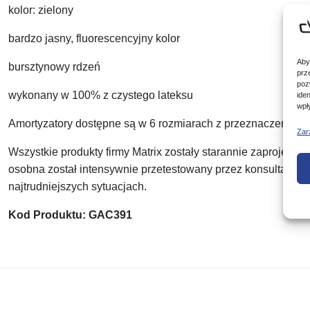
kolor: zielony
bardzo jasny, fluorescencyjny kolor
Aby
bursztynowy rdzeń
prz
poz
wykonany w 100% z czystego lateksu
ide
wpł
Amortyzatory dostępne są w 6 rozmiarach z przeznaczeniem do
Zar
Wszystkie produkty firmy Matrix zostały starannie zaprojek
osobna został intensywnie przetestowany przez konsultantów
najtrudniejszych sytuacjach.
Kod Produktu: GAC391