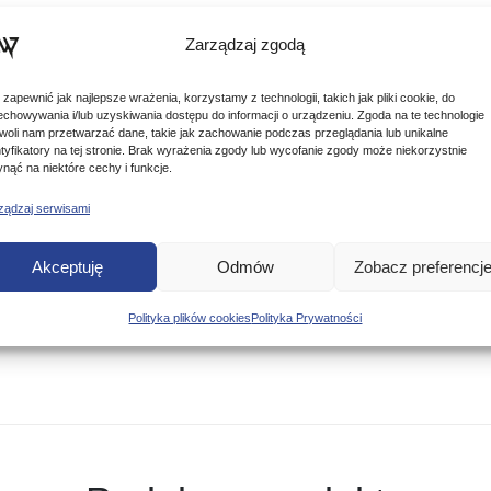
Zarządzaj zgodą
 zapewnić jak najlepsze wrażenia, korzystamy z technologii, takich jak pliki cookie, do
echowywania i/lub uzyskiwania dostępu do informacji o urządzeniu. Zgoda na te technologie
woli nam przetwarzać dane, takie jak zachowanie podczas przeglądania lub unikalne
ntyfikatory na tej stronie. Brak wyrażenia zgody lub wycofanie zgody może niekorzystnie
ynąć na niektóre cechy i funkcje.
 wszelkich technik łowienia z tyczką.
ządzaj serwisami
towane przez zespół projektowy i wykonane z najwyższej jakoś
Akceptuję
Odmów
Zobacz preferencj
 z całej Europy. Każdy produkt Matrixa wykonano tak, aby spis
Polityka plików cookies
Polityka Prywatności