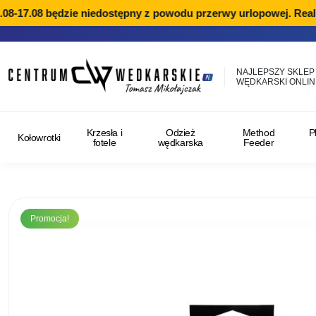
8-17.08 będzie niedostępny z powodu przerwy urlopowej. Realiz
NAJLEPSZY SKLEP
WĘDKARSKI ONLIN
Krzesła i
Odzież
Method
P
Kołowrotki
fotele
wędkarska
Feeder
Promocja!