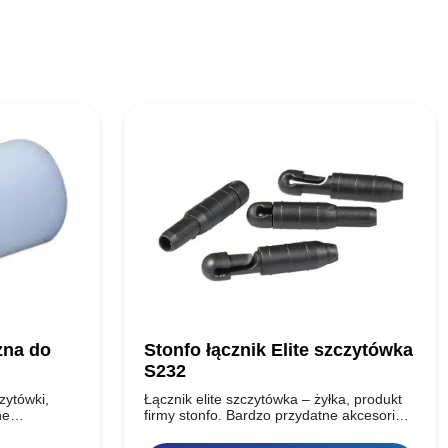
zna do
Stonfo łącznik Elite szczytówka
S232
zytówki,
Łącznik elite szczytówka – żyłka, produkt
ne
firmy stonfo. Bardzo przydatne akcesorium
brojenia,
stosowane przy łowieniu na tzw bata.
tosuje się