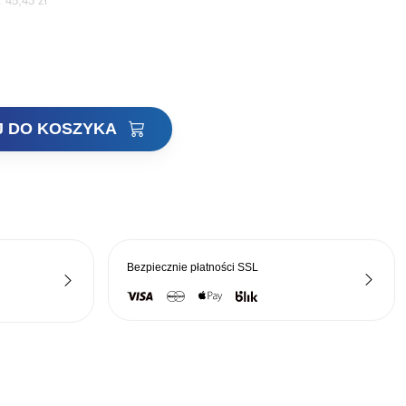
i:
45,43
zł
cena
a:
wynosi:
46,61 zł.
J DO KOSZYKA
Bezpiecznie płatności
SSL