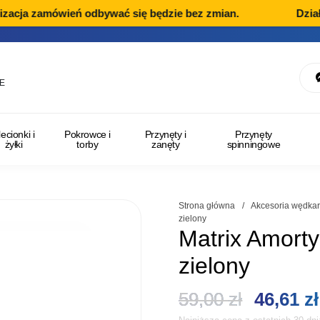
acja zamówień odbywać się będzie bez zmian.
Dział R
E
lecionki i
Pokrowce i
Przynęty i
Przynęty
żyłki
torby
zanęty
spinningowe
Strona główna
/
Akcesoria wędkar
zielony
Matrix Amorty
zielony
Pierwot
59,00
zł
46,61
zł