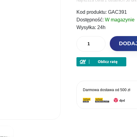
Najniższa cena z ostatnich 30 dn
cena
Kod produktu:
GAC391
wynosił
Dostępność:
W magazynie
59,00 zł.
Wysyłka:
24h
ilość
DODA
Matrix
Amortyzatory
Core
Hollow
Elastic
3m
Darmowa dostawa od
500 zł
zielony