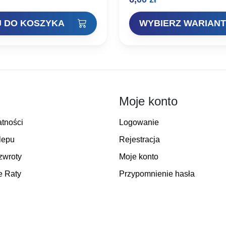
amortyzator w końcowych el
wędki. Średnica zewnętrzna…
 DO KOSZYKA
WYBIERZ WARIANT
Moje konto
atności
Logowanie
lepu
Rejestracja
zwroty
Moje konto
e Raty
Przypomnienie hasła