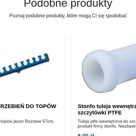
Podobne produkty
Poznaj podobne produkty, które mogą Ci się spodobać
GRZEBIEŃ DO TOPÓW
Stonfo tuleja wewnętr
szczytówki PTFE
 topów jaxon Rozstaw 57cm,
Tuleja ptfe wewnętrzna do szc
produkt firmy stonfo. Niezbęd
akcesorium do prawidłowego z
6,00
zł
wędziska wyczynowego gdzie s