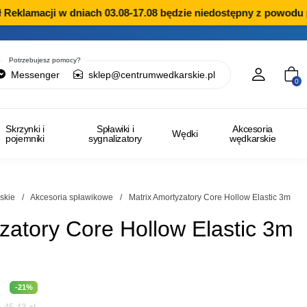
eklamacji w dniach 03.08-17.08 będzie niedostępny z powodu pr
Potrzebujesz pomocy?
Messenger
sklep@centrumwedkarskie.pl
0
Skrzynki i
Spławiki i
Akcesoria
Wędki
pojemniki
sygnalizatory
wędkarskie
skie
/
Akcesoria spławikowe
/
Matrix Amortyzatory Core Hollow Elastic 3m
zatory Core Hollow Elastic 3m
na
Aktualna
-21%