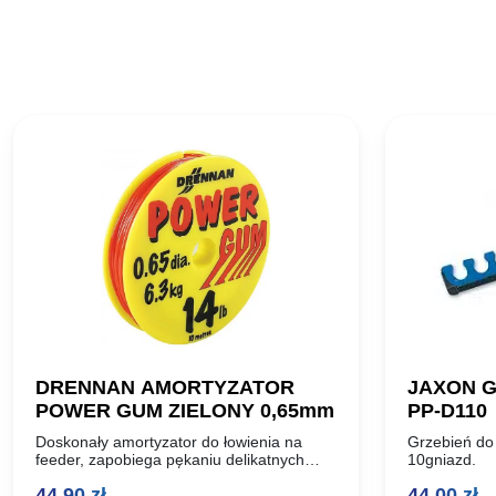
DRENNAN AMORTYZATOR
JAXON 
POWER GUM ZIELONY 0,65mm
PP-D110
Doskonały amortyzator do łowienia na
Grzebień do
feeder, zapobiega pękaniu delikatnych
10gniazd.
przyponów. Nr katalogowy: 69-461-004
44,90
zł
44,00
zł
Kolor: zielony Średnica: 0,65mm Długość: