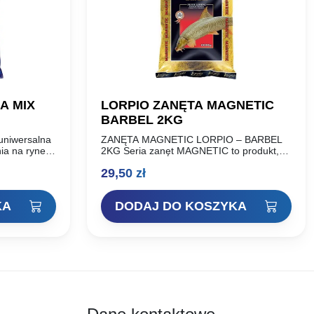
A MIX
LORPIO ZANĘTA MAGNETIC
BARBEL 2KG
 uniwersalna
ZANĘTA MAGNETIC LORPIO – BARBEL
a na rynek
2KG Seria zanęt MAGNETIC to produkt,
ularnością.
który docenili wędkarze. Od momentu
29,50
zł
woją
wprowadzenia do sprzedaży możemy w
czna…
pełni stwierdzić, że seria…
KA
DODAJ DO KOSZYKA