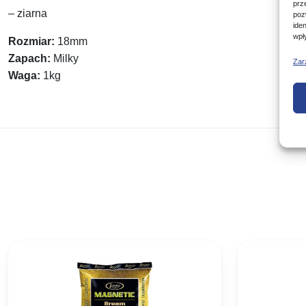
prz
– ziarna
poz
ide
wpł
Rozmiar:
18mm
Zapach:
Milky
Zar
Waga:
1kg