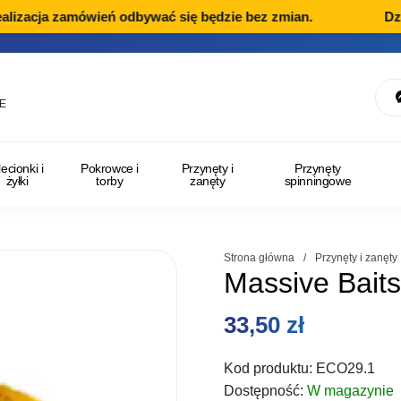
zacja zamówień odbywać się będzie bez zmian.
Dział R
E
lecionki i
Pokrowce i
Przynęty i
Przynęty
żyłki
torby
zanęty
spinningowe
Strona główna
/
Przynęty i zanęty
Massive Bait
33,50
zł
Kod produktu:
ECO29.1
Dostępność:
W magazynie