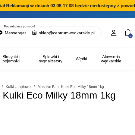
eklamacji w dniach 03.08-17.08 będzie niedostępny z powodu p
Potrzebujesz pomocy?
Messenger
sklep@centrumwedkarskie.pl
0
Skrzynki i
Spławiki i
Akcesoria
Wędki
pojemniki
sygnalizatory
wędkarskie
/
Kulki zanętowe
/
Massive Baits Kulki Eco Milky 18mm 1kg
s Kulki Eco Milky 18mm 1kg