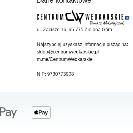
Dane kontaktowe
ul. Zacisze 16, 65-775 Zielona Góra
Najszybciej uzyskasz informacje pisząc na:
sklep@centrumwedkarskie.pl
m.me/CentrumWedkarskie
NIP: 9730773908