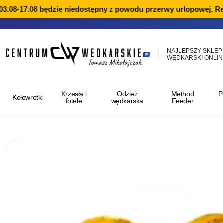
8-17.08 będzie niedostępny z powodu przerwy urlopowej. Reali
NAJLEPSZY SKLEP
WĘDKARSKI ONLIN
Krzesła i
Odzież
Method
P
Kołowrotki
fotele
wędkarska
Feeder