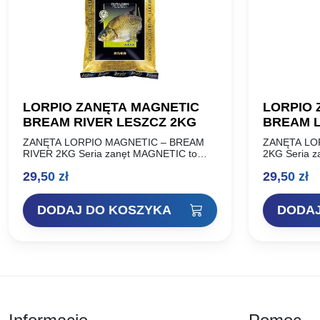
LORPIO ZANĘTA MAGNETIC
LORPIO 
BREAM RIVER LESZCZ 2KG
BREAM 
ZANĘTA LORPIO MAGNETIC – BREAM
ZANĘTA LO
RIVER 2KG Seria zanęt MAGNETIC to
2KG Seria z
produkt, który docenili wędkarze. Od
który docen
29,50
zł
29,50
zł
momentu wprowadzenia do sprzedaży
wprowadzen
możemy w pełni stwierdzić, że…
pełni stwier
DODAJ DO KOSZYKA
DODAJ