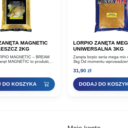
ZANĘTA MAGNETIC
LORPIO ZANĘTA MEG
LESZCZ 2KG
UNIWERSALNA 3KG
RPIO MAGNETIC – BREAM
Zanęta lorpio seria mega mix
anęt MAGNETIC to produkt,
3kg Od momentu wprowadzeni
ili wędkarze. Od momentu
seria cieszy się niezwykłą pop
31,90
zł
ia do sprzedaży możemy w
Ceniona przez wędkarzy za s
dzić, że seria…
uniwersalność, równie skute
 DO KOSZYKA
DODAJ DO KOSZY