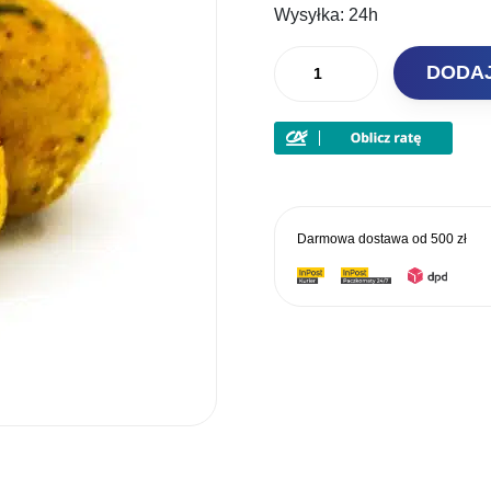
Wysyłka:
24h
ilość
DODA
Massive
Baits
Kulki
Eco
Milky
18mm
Darmowa dostawa od
500 zł
1kg