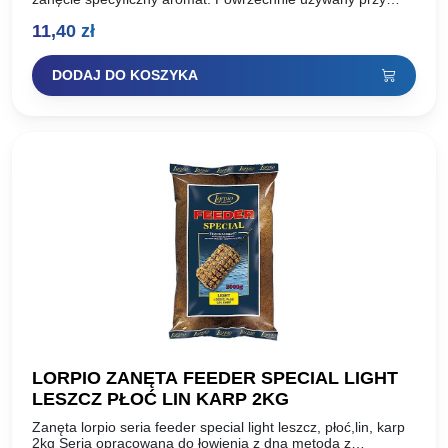
połowie leszcza. Teraz melasa w nowych,łatwych do
11,40
zł
wyciśnięcia butelkach. Nigdy więcej problemów…
DODAJ DO KOSZYKA
LORPIO ZANĘTA FEEDER SPECIAL LIGHT
LESZCZ PŁOĆ LIN KARP 2KG
Zanęta lorpio seria feeder special light leszcz, płoć,lin, karp
2kg Seria opracowana do łowienia z dna metodą z