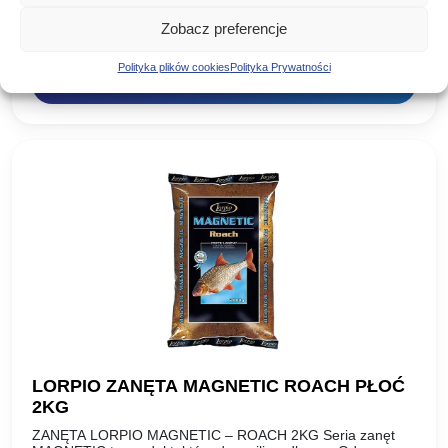
MAGNETIC to produkt, który docenili wędkarze. Od
momentu wprowadzenia do sprzedaży możemy w pełni
Zobacz preferencje
29,50
zł
stwierdzić, że seria…
Polityka plików cookies
Polityka Prywatności
DODAJ DO KOSZYKA
LORPIO ZANĘTA MAGNETIC ROACH PŁOĆ
2KG
ZANĘTA LORPIO MAGNETIC – ROACH 2KG Seria zanęt