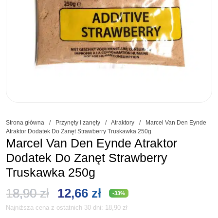
Strona główna
/
Przynęty i zanęty
/
Atraktory
/
Marcel Van Den Eynde
Atraktor Dodatek Do Zanęt Strawberry Truskawka 250g
Marcel Van Den Eynde Atraktor
Dodatek Do Zanęt Strawberry
Truskawka 250g
Pierwotna
Aktualna
18,90
zł
12,66
zł
-33%
Najniższa cena z ostatnich 30 dni:
18,90
zł
cena
cena