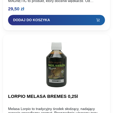
MAGNETIC to produkt, który docenili wędkarze. Od
momentu wprowadzenia do sprzedaży możemy w pełni
29,50
zł
stwierdzić, że seria…
DODAJ DO KOSZYKA
LORPIO MELASA BREMES 0,25l
Melasa Lorpio to tradycyjny środek słodzący, nadający
zanęcie specyficzny aromat. Powrzechnie używany przy