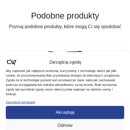
Podobne produkty
Poznaj podobne produkty, które mogą Ci się spodobać
Zarządzaj zgodą
Aby zapewnić jak najlepsze wrażenia, korzystamy z technologii, takich jak pliki
cookie, do przechowywania i/lub uzyskiwania dostępu do informacji o urządzeniu.
Zgoda na te technologie pozwoli nam przetwarzać dane, takie jak zachowanie
podczas przeglądania lub unikalne identyfikatory na tej stronie. Brak wyrażenia
zgody lub wycofanie zgody może niekorzystnie wpłynąć na niektóre cechy i
funkcje.
Zarządzaj serwisami
Akceptuję
LORPIO ZANĘTA MAGNETIC BARBEL 2KG
Odmów
ZANĘTA MAGNETIC LORPIO – BARBEL 2KG Seria zanęt