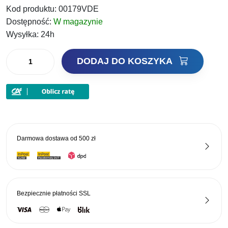
Kod produktu:
00179VDE
wynosiła:
wynosi:
Dostępność:
W magazynie
18,90 zł.
12,66 zł.
Wysyłka:
24h
ilość
DODAJ DO KOSZYKA
Marcel
Van
Den
Eynde
Atraktor
Dodatek
Darmowa dostawa od
500 zł
Do
Zanęt
Strawberry
Truskawka
250g
Bezpiecznie płatności
SSL