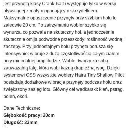
jest przynętą klasy Crank-Bait i występuje tylko w wersji
pływającej z małym opadającym skrzydełkiem.
Maksymalne opuszczenie przynęty przy szybkim holu to
zaledwie 20 cm. Po zatrzymaniu wobler szybko się
wynurza, co pozwala na skuteczny hol, a jednocześnie
skutecznie omija podwodne przeszkody: roślinność wodną i
zaczepy. Przy jednostajnym holu przynęta porusza się
intensywnie: wibruje z dużą częstotliwością całym ciałem
przy minimalnej amplitudzie. Wobler tworzy za sobą
zauważalną falę, która wabi każdą drapieżną rybę. Dzięki
systemowi OSS wszystkie woblery Haira Tiny Shallow Pilot
posiadają dodatkowe wibracje przynęty podczas holu oraz
zwiększony zasięg lotu. Główny cel wędkarski: kleń, pstrąg,
boleń, okoń.
Dane Techniczne:
Głębokość pracy: 20cm
Długość: 33mm