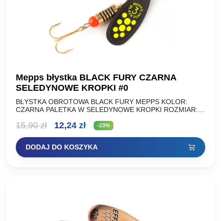
Mepps błystka BLACK FURY CZARNA
SELEDYNOWE KROPKI #0
BŁYSTKA OBROTOWA BLACK FURY MEPPS KOLOR:
CZARNA PALETKA W SELEDYNOWE KROPKI ROZMIAR:
WAGA (g): NR 00 1,5g NR 0 2g NR 1 3,5g NR 2…
Pierwotna
Aktualna
15,90
zł
12,24
zł
-23%
cena
cena
DODAJ DO KOSZYKA
wynosiła:
wynosi:
15,90 zł.
12,24 zł.