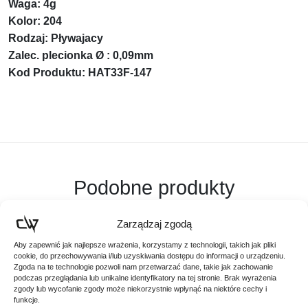
Waga: 4g
Kolor: 204
Rodzaj: Pływajacy
Zalec. plecionka Ø : 0,09mm
Kod Produktu: HAT33F-147
Podobne produkty
Poznaj podobne produkty, które mogą Ci się spodobać
Zarządzaj zgodą
Aby zapewnić jak najlepsze wrażenia, korzystamy z technologii, takich jak pliki
cookie, do przechowywania i/lub uzyskiwania dostępu do informacji o urządzeniu.
Zgoda na te technologie pozwoli nam przetwarzać dane, takie jak zachowanie
Promocja!
podczas przeglądania lub unikalne identyfikatory na tej stronie. Brak wyrażenia
zgody lub wycofanie zgody może niekorzystnie wpłynąć na niektóre cechy i
funkcje.