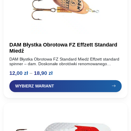
DAM Błystka Obrotowa FZ Effzett Standard
Miedź
DAM Błystka Obrotowa FZ Standard Miedź Effzett standard
spinner – dam. Doskonałe obrotówki renomowanego
producenta, oferta dla wymagających wędkarzy. Idealnie
Zakres
12,00
zł
–
18,90
zł
pracują w wodzie, skuteczne na…
cen:
WYBIERZ WARIANT
od
12,00 zł
do
18,90 zł