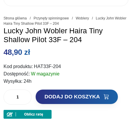
Strona główna
/
Przynęty spinningowe
/
Woblery
/
Lucky John Wobler
Haira Tiny Shallow Pilot 33F – 204
Lucky John Wobler Haira Tiny
Shallow Pilot 33F – 204
48,90
zł
Kod produktu:
HAT33F-204
Dostępność:
W magazynie
Wysyłka:
24h
ilość
DODAJ DO KOSZYKA
Lucky
John
Wobler
Haira
Tiny