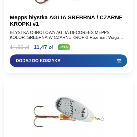
Mepps błystka AGLIA SREBRNA / CZARNE
KROPKI #1
BŁYSTKA OBROTOWA AGLIA DECOREES MEPPS.
KOLOR: SREBRNA W CZARNE KROPKI Rozmiar: Waga:
NR 00 1,5 g NR 0 2,5 g NR 1 3,5 g NR…
Pierwotna
Aktualna
14,90
zł
11,47
zł
-23%
cena
cena
DODAJ DO KOSZYKA
wynosiła:
wynosi:
14,90 zł.
11,47 zł.