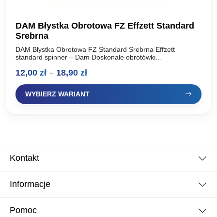
DAM Błystka Obrotowa FZ Effzett Standard
Srebrna
DAM Błystka Obrotowa FZ Standard Srebrna Effzett
standard spinner – Dam Doskonałe obrotówki
renomowanego producenta, oferta dla wymagających
Zakres
12,00
zł
–
18,90
zł
wędkarzy. Idealnie pracują w wodzie, skuteczne na…
cen:
WYBIERZ WARIANT
od
12,00 zł
do
18,90 zł
Kontakt
Informacje
Pomoc