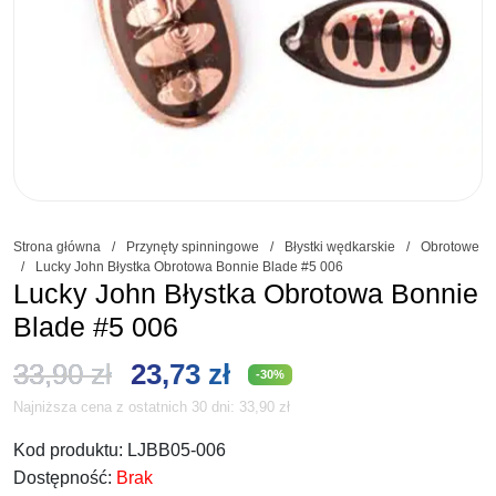
Strona główna
/
Przynęty spinningowe
/
Błystki wędkarskie
/
Obrotowe
/
Lucky John Błystka Obrotowa Bonnie Blade #5 006
Lucky John Błystka Obrotowa Bonnie
Blade #5 006
Pierwotna
Aktualna
33,90
zł
23,73
zł
-30%
Najniższa cena z ostatnich 30 dni:
33,90
zł
cena
cena
Kod produktu:
LJBB05-006
wynosiła:
wynosi:
Dostępność:
Brak