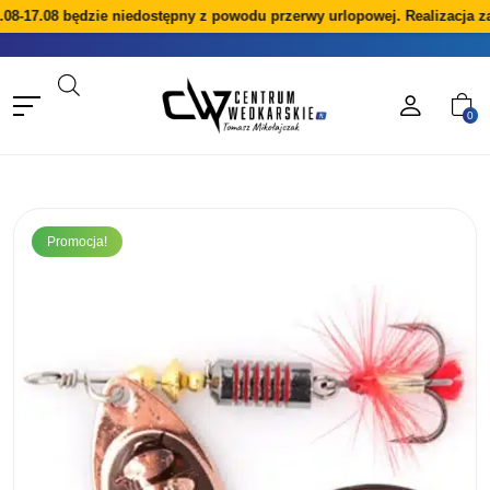
08-17.08 będzie niedostępny z powodu przerwy urlopowej. Realizacja z
0
Promocja!