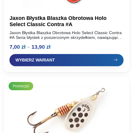
Jaxon Błystka Blaszka Obrotowa Holo
Select Classic Contra #A
Jaxon Błystka Blaszka Obrotowa Holo Select Classic Contra
#A Seria błystek z poszerzonym skrzydełkiem, nawiązująca
do klasycznego wzornictwa z wykorzystaniem kolorowych
Zakres
7,00
zł
–
13,90
zł
elementów dekoracyjnych. Kolorystyka wyselekcjonowana…
cen:
WYBIERZ WARIANT
od
7,00 zł
do
Promocja!
13,90 zł