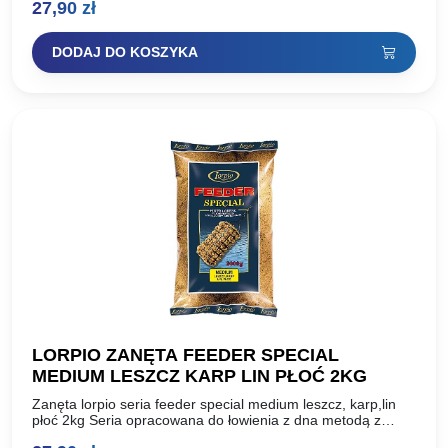
27,90
zł
DODAJ DO KOSZYKA
LORPIO ZANĘTA FEEDER SPECIAL
MEDIUM LESZCZ KARP LIN PŁOĆ 2KG
Zanęta lorpio seria feeder special medium leszcz, karp,lin
płoć 2kg Seria opracowana do łowienia z dna metodą z
koszyczkiem lub sprężyną zanętową, tzw. feeder. Składa…