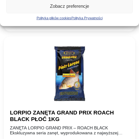
momentu wprowadzenia do sprzedaży możemy w pełni
29,50
zł
stwierdzić, że seria…
Zobacz preferencje
Polityka plików cookies
Polityka Prywatności
DODAJ DO KOSZYKA
LORPIO ZANĘTA GRAND PRIX ROACH
BLACK PŁOĆ 1KG
ZANĘTA LORPIO GRAND PRIX – ROACH BLACK
Ekskluzywna seria zanęt, wyprodukowana z najwyższej
jakości wyselekcjonowanych składników, według receptury