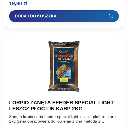
19,90
zł
Piotra Lorenca, Mistrza Europy, indywidualnego Wicemistrza
Świata…
DODAJ DO KOSZYKA
LORPIO ZANĘTA FEEDER SPECIAL LIGHT
LESZCZ PŁOĆ LIN KARP 2KG
Zanęta lorpio seria feeder special light leszcz, płoć,lin, karp
2kg Seria opracowana do łowienia z dna metodą z
koszyczkiem lub sprężyną zanętową, tzw. feeder. Składa…