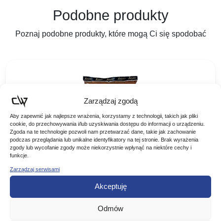
Podobne produkty
Poznaj podobne produkty, które mogą Ci się spodobać
Zarządzaj zgodą
Aby zapewnić jak najlepsze wrażenia, korzystamy z technologii, takich jak pliki
cookie, do przechowywania i/lub uzyskiwania dostępu do informacji o urządzeniu.
Zgoda na te technologie pozwoli nam przetwarzać dane, takie jak zachowanie
podczas przeglądania lub unikalne identyfikatory na tej stronie. Brak wyrażenia
zgody lub wycofanie zgody może niekorzystnie wpłynąć na niektóre cechy i
funkcje.
Zarządzaj serwisami
LORPIO ZANĘTA MAGNETIC ROACH PŁOĆ
Akceptuję
2KG
ZANĘTA LORPIO MAGNETIC – ROACH 2KG Seria zanęt
Odmów
MAGNETIC to produkt, który docenili wędkarze. Od