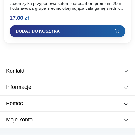
Jaxon żyłka przyponowa satori fluorocarbon premium 20m
Podstawowa grupa średnic obejmująca całą gamę średnic
od 0,10 do 0,60 mm. Polecamy na przypony w łowieniu
17,00
zł
podlodowym,…
DODAJ DO KOSZYKA
Kontakt
Informacje
Pomoc
Moje konto