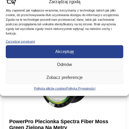
Zarządzaj zgodą
Aby zapewnić jak najlepsze wrażenia, korzystamy z technologii, takich jak pliki
cookie, do przechowywania i/lub uzyskiwania dostępu do informacji o urządzeniu.
Zgoda na te technologie pozwoli nam przetwarzać dane, takie jak zachowanie
Podobne produkty
podczas przeglądania lub unikalne identyfikatory na tej stronie. Brak wyrażenia
zgody lub wycofanie zgody może niekorzystnie wpłynąć na niektóre cechy i
funkcje.
Poznaj podobne produkty, które mogą Ci się spodobać
Zarządzaj serwisami
Akceptuję
Promocja!
Odmów
Zobacz preferencje
Polityka plików cookies
Polityka Prywatności
PowerPro Plecionka Spectra Fiber Moss
Green Zielona Na Metry