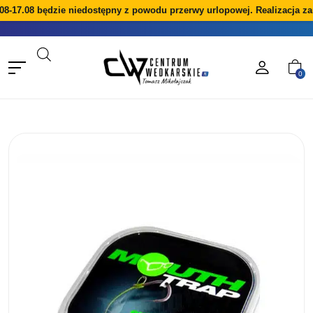
8-17.08 będzie niedostępny z powodu przerwy urlopowej. Realizacja za
0