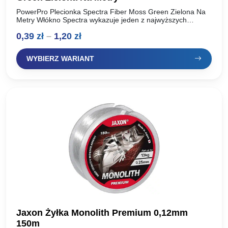
PowerPro Plecionka Spectra Fiber Moss Green Zielona Na
Metry Włókno Spectra wykazuje jeden z najwyższych
stosunków wytrzymałości do ciężaru spośród wszystkich
Zakres
0,39
zł
–
1,20
zł
produkowanych włókien. Ma wysoką…
cen:
WYBIERZ WARIANT
od
0,39 zł
do
1,20 zł
Jaxon Żyłka Monolith Premium 0,12mm
150m