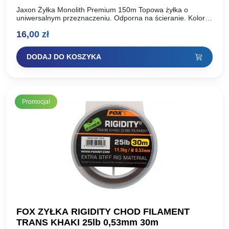
Jaxon Żyłka Monolith Premium 150m Topowa żyłka o
uniwersalnym przeznaczeniu. Odporna na ścieranie. Kolor
przezroczysty doskonale maskuje ją w wodnej toni. W
16,00
zł
ofercie szpule 150…
DODAJ DO KOSZYKA
Promocja!
FOX ZYŁKA RIGIDITY CHOD FILAMENT
TRANS KHAKI 25lb 0,53mm 30m