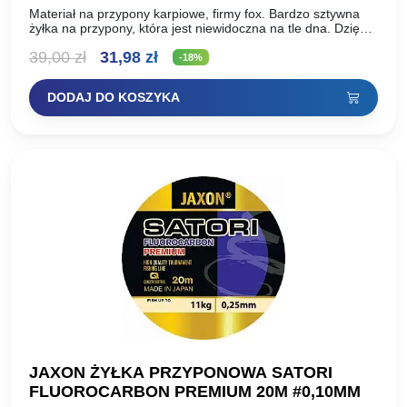
Materiał na przypony karpiowe, firmy fox. Bardzo sztywna
żyłka na przypony, która jest niewidoczna na tle dna. Dzięki
swej sztywności karp ma utrudnione zadanie wyplucia…
Pierwotna
Aktualna
39,00
zł
31,98
zł
-18%
cena
cena
DODAJ DO KOSZYKA
wynosiła:
wynosi:
39,00 zł.
31,98 zł.
JAXON ŻYŁKA PRZYPONOWA SATORI
FLUOROCARBON PREMIUM 20M #0,10MM