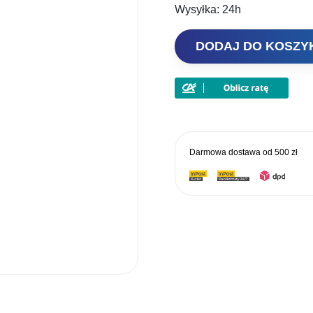
Wysyłka:
24h
ilość
DODAJ DO KOSZ
Korda
Haczyk
Choddy
Hook
Rozm.4
Darmowa dostawa od
500 zł