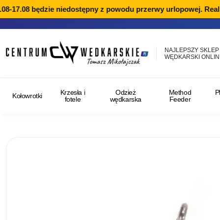
8-17.08 będzie niedostępny z powodu przerwy urlopowej. Realiz
NAJLEPSZY SKLEP
WĘDKARSKI ONLIN
Krzesła i
Odzież
Method
P
Kołowrotki
fotele
wędkarska
Feeder