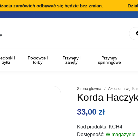
acja zamówień odbywać się będzie bez zmian.
Dział R
E
lecionki i
Pokrowce i
Przynęty i
Przynęty
żyłki
torby
zanęty
spinningowe
Strona główna
/
Akcesoria wędkar
Korda Haczy
33,00
zł
Kod produktu:
KCH4
Dostępność:
W magazynie