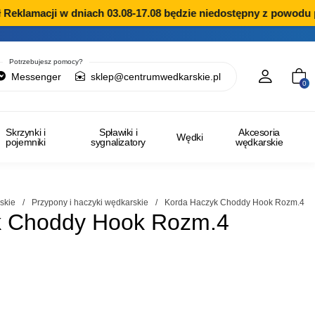
eklamacji w dniach 03.08-17.08 będzie niedostępny z powodu pr
Potrzebujesz pomocy?
Messenger
sklep@centrumwedkarskie.pl
0
Skrzynki i
Spławiki i
Akcesoria
Wędki
pojemniki
sygnalizatory
wędkarskie
skie
/
Przypony i haczyki wędkarskie
/
Korda Haczyk Choddy Hook Rozm.4
k Choddy Hook Rozm.4