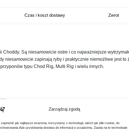
Czas i koszt dostawy
Zwrot
ii Choddy. Są niesamowicie ostre i co najważniejsze wytrzymałe
ddy niesamowicie zapinają ryby i praktycznie niemożliwe jest to 
 przyponów typu Chod Rig, Multi Rig i wielu innych.
owy
Zarządzaj zgodą
ni słonecznych
Rig
 zapewnić jak najlepsze wrażenia, korzystamy z technologii, takich jak pliki cookie, do
echowywania i/lub uzyskiwania dostępu do informacji o urządzeniu. Zgoda na te technologie