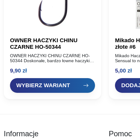
OWNER HACZYKI CHINU
Mikado H
CZARNE HO-50344
złote #6
OWNER HACZYKI CHINU CZARNE HO-
Mikado Haczy
50344 Doskonałe, bardzo łowne haczyki z
Sensual to n
łopatką o poszerzonym łuku kolankowym.
wytworzone z
9,90
zł
5,00
zł
Polecamy do łowienia na ziarna kukurydzy,
uszlachetnio
łubinu, pęczaku, ciasta i…
zastosowaniu
Mechaniczn
WYBIERZ WARIANT
DODAJ
Informacje
Pomoc