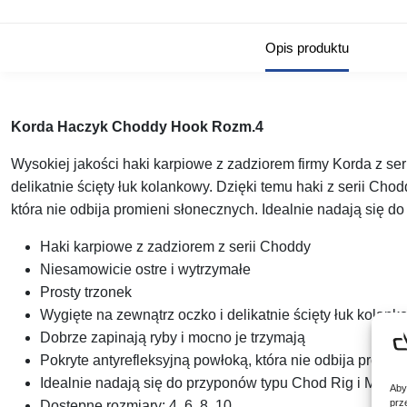
Opis produktu
Korda Haczyk Choddy Hook Rozm.4
Wysokiej jakości haki karpiowe z zadziorem firmy Korda z ser
delikatnie ścięty łuk kolankowy. Dzięki temu haki z serii Cho
która nie odbija promieni słonecznych. Idealnie nadają się do
Haki karpiowe z zadziorem z serii Choddy
Niesamowicie ostre i wytrzymałe
Prosty trzonek
Wygięte na zewnątrz oczko i delikatnie ścięty łuk kolank
Dobrze zapinają ryby i mocno je trzymają
Pokryte antyrefleksyjną powłoką, która nie odbija promie
Idealnie nadają się do przyponów typu Chod Rig i Multi 
Aby
prz
Dostępne rozmiary: 4, 6, 8, 10