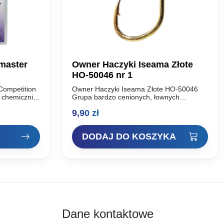
master
Owner Haczyki Iseama Złote
HO-50046 nr 1
Competition
Owner Haczyki Iseama Złote HO-50046
, chemicznie
Grupa bardzo cenionych, łownych
te kolanko.
haczyków o uniwersalnym przeznaczeniu.
9,90
zł
owiących na
Większe rozmiary polecamy do łowienia
dobranym
karpi. Rozmiar haka: Ilość szt w paczce:…
DODAJ DO KOSZYKA
Dane kontaktowe