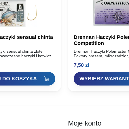
aczyki sensual chinta
Drennan Haczyki Pole
Competition
ki sensual chinta złote
Drennan Haczyki Polemaster 
owoczesne haczyki i kotwiczki
Pokryty brązem, mikrozadzior
 najwyższej jakości,
ostrzony grot oraz ostro zagię
7,50
zł
nej stali węglowej. Dzięki
Haczyk dla profesjonalistów ł
 dwóch technologii ostrzenia:
długie wędki z odpowiednio 
ej oraz…
amortyzatorem….
 DO KOSZYKA
WYBIERZ WARIANT
Moje konto