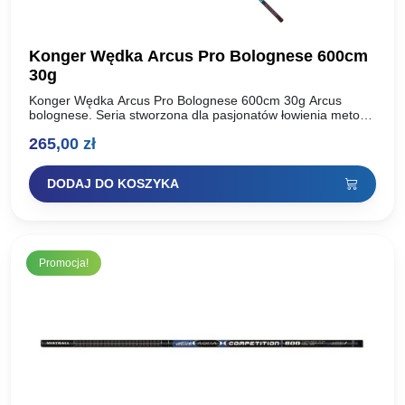
Konger Wędka Arcus Pro Bolognese 600cm
30g
Konger Wędka Arcus Pro Bolognese 600cm 30g Arcus
bolognese. Seria stworzona dla pasjonatów łowienia metodą
bolońską na łowiskach o średnim uciągu. Proponujemy
265,00
zł
państwu trzy sprawdzone…
DODAJ DO KOSZYKA
Promocja!