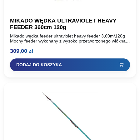
MIKADO WĘDKA ULTRAVIOLET HEAVY
FEEDER 360cm 120g
Mikado wędka feeder ultraviolet heavy feeder 3,60m/120g
Mocny feeder wykonany z wysoko przetworzonego włókna
węglowego mx-9, uzbrojony w przelotki sic. Charakteryzuje
309,00
zł
się szczytową akcją i…
DODAJ DO KOSZYKA