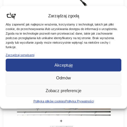
Zarządzaj zgodą
MIKADO WĘDKA NIHONTO TELESPIN 3,00m
Aby zapewnić jak najlepsze wrażenia, korzystamy z technologii, takich jak pliki
25g
cookie, do przechowywania i/lub uzyskiwania dostępu do informacji o urządzeniu.
Mikado wędka nihonto telespin 3,00m/25g Uniwersalny
Zgoda na te technologie pozwoli nam przetwarzać dane, takie jak zachowanie
spinning teleskopowy wytworzony z wysoko modułowanego
podczas przeglądania lub unikalne identyfikatory na tej stronie. Brak wyrażenia
włókna węglowego. Lekki i szybki, charakteryzuje się
zgody lub wycofanie zgody może niekorzystnie wpłynąć na niektóre cechy i
229,00
zł
szczytową akcją i krótką długością transportową…
funkcje.
Zarządzaj serwisami
DODAJ DO KOSZYKA
Akceptuję
Odmów
Zobacz preferencje
Polityka plików cookies
Polityka Prywatności