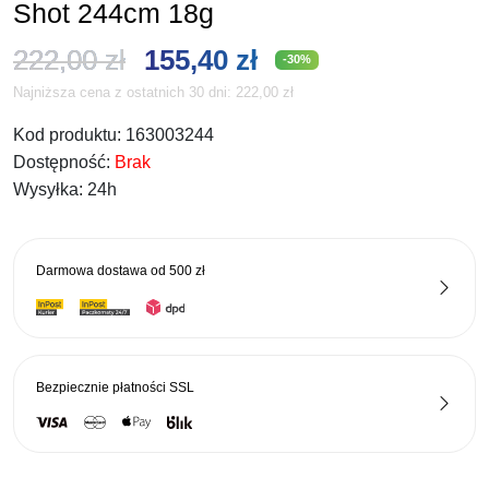
Shot 244cm 18g
Pierwotna
Aktualna
222,00
zł
155,40
zł
-30%
Najniższa cena z ostatnich 30 dni:
222,00
zł
cena
cena
Kod produktu:
163003244
wynosiła:
wynosi:
Dostępność:
Brak
222,00 zł.
155,40 zł.
Wysyłka:
24h
Darmowa dostawa od
500 zł
Bezpiecznie płatności
SSL