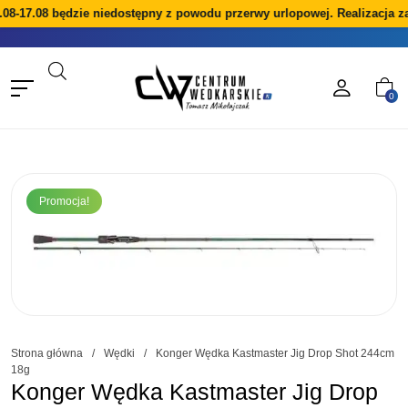
.08-17.08 będzie niedostępny z powodu przerwy urlopowej. Realizacja z
0
Promocja!
Strona główna
/
Wędki
/
Konger Wędka Kastmaster Jig Drop Shot 244cm
18g
Konger Wędka Kastmaster Jig Drop