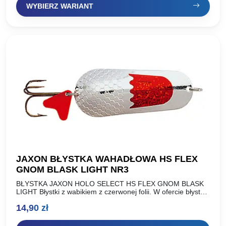
WYBIERZ WARIANT
od
9,90 zł
do
12,90 zł
JAXON BŁYSTKA WAHADŁOWA HS FLEX
GNOM BLASK LIGHT NR3
BŁYSTKA JAXON HOLO SELECT HS FLEX GNOM BLASK
LIGHT Błystki z wabikiem z czerwonej folii. W ofercie błystki
o standardowej wadze oraz lżejsza wersja wykonana…
14,90
zł