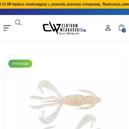
-17.08 będzie niedostępny z powodu przerwy urlopowej. Realizacja zam
0
Promocja!