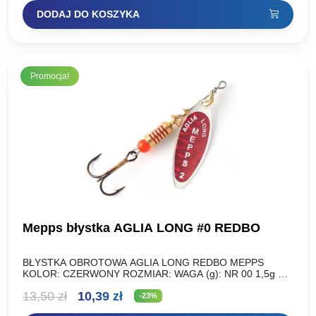
cena
cena
DODAJ DO KOSZYKA
wynosiła:
wynosi:
14,90 zł.
11,47 zł.
Promocja!
Mepps błystka AGLIA LONG #0 REDBO
BŁYSTKA OBROTOWA AGLIA LONG REDBO MEPPS
KOLOR: CZERWONY ROZMIAR: WAGA (g): NR 00 1,5g NR
0 2,5g NR 1 4,5g NR 1+ 6g NR 2…
Pierwotna
Aktualna
13,50
zł
10,39
zł
-23%
cena
cena