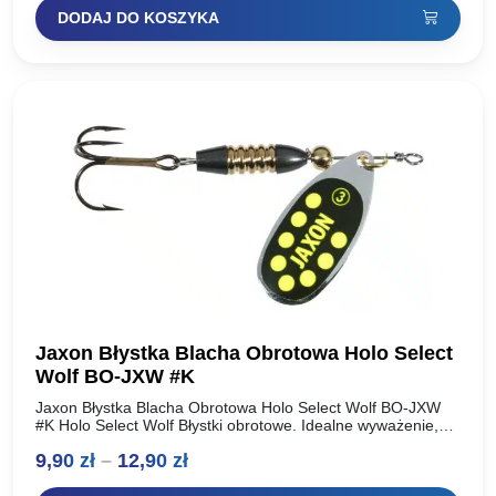
DODAJ DO KOSZYKA
wynosiła:
wynosi:
13,50 zł.
10,39 zł.
Jaxon Błystka Blacha Obrotowa Holo Select
Wolf BO-JXW #K
Jaxon Błystka Blacha Obrotowa Holo Select Wolf BO-JXW
#K Holo Select Wolf Błystki obrotowe. Idealne wyważenie,
natychmiastowa praca skrzydełka. Dodatkowo dociążony
Zakres
9,90
zł
–
12,90
zł
korpus. Elegancki, klasyczny design….
cen: