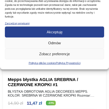
cookie, do przechowywania i/lub uzyskiwania dostępu do informacji o urządzeniu.
Zgoda na te technologie pozwoli nam przetwarzać dane, takie jak zachowanie
Poznaj podobne produkty, które mogą Ci się spodobać
podczas przeglądania lub unikalne identyfikatory na tej stronie. Brak wyrażenia
zgody lub wycofanie zgody może niekorzystnie wpłynąć na niektóre cechy i
funkcje.
Zarządzaj serwisami
Promocja!
Akceptuję
Odmów
Zobacz preferencje
Polityka plików cookies
Polityka Prywatności
Mepps błystka AGLIA SREBRNA /
CZERWONE KROPKI #1
BŁYSTKA OBROTOWA AGLIA DECOREES MEPPS.
KOLOR: SREBRNA W CZERWONE KROPKI Rozmiar:
Waga: NR 00 1,5 g NR 0 2,5 g NR 1 3,5 g NR…
Pierwotna
Aktualna
14,90
zł
11,47
zł
-23%