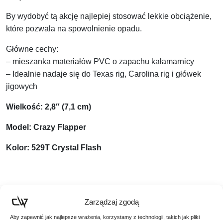
By wydobyć tą akcję najlepiej stosować lekkie obciążenie,
które pozwala na spowolnienie opadu.
Główne cechy:
– mieszanka materiałów PVC o zapachu kałamarnicy
– Idealnie nadaje się do Texas rig, Carolina rig i główek
jigowych
Wielkość: 2,8″ (7,1 cm)
Model: Crazy Flapper
Kolor:
529T Crystal Flash
Zarządzaj zgodą
Podobne produkty
Aby zapewnić jak najlepsze wrażenia, korzystamy z technologii, takich jak pliki