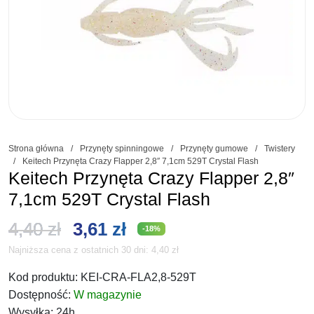
Strona główna
/
Przynęty spinningowe
/
Przynęty gumowe
/
Twistery
/
Keitech Przynęta Crazy Flapper 2,8″ 7,1cm 529T Crystal Flash
Keitech Przynęta Crazy Flapper 2,8″
7,1cm 529T Crystal Flash
Pierwotna
Aktualna
4,40
zł
3,61
zł
-18%
Najniższa cena z ostatnich 30 dni:
4,40
zł
cena
cena
Kod produktu:
KEI-CRA-FLA2,8-529T
wynosiła:
wynosi:
Dostępność:
W magazynie
Wysyłka:
24h