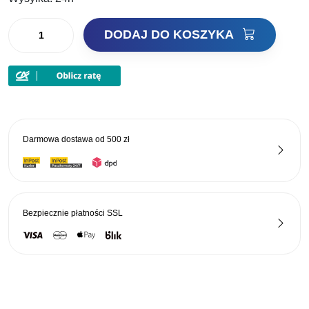
4,40 zł.
3,61 zł.
ilość
DODAJ DO KOSZYKA
Keitech
Przynęta
Crazy
Flapper
2,8"
7,1cm
Darmowa dostawa od
500 zł
529T
Crystal
Flash
Bezpiecznie płatności
SSL