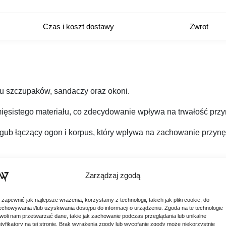
Czas i koszt dostawy
Zwrot
u szczupaków, sandaczy oraz okoni.
ięsistego materiału, co zdecydowanie wpływa na trwałość prz
ub łączący ogon i korpus, który wpływa na zachowanie przynęt
mowa japońska przynęta stosowana przez większość zawodników.
Zarządzaj zgodą
m przynęty Kaitech są nasączane.
 zapewnić jak najlepsze wrażenia, korzystamy z technologii, takich jak pliki cookie, do
echowywania i/lub uzyskiwania dostępu do informacji o urządzeniu. Zgoda na te technologie
woli nam przetwarzać dane, takie jak zachowanie podczas przeglądania lub unikalne
ntyfikatory na tej stronie. Brak wyrażenia zgody lub wycofanie zgody może niekorzystnie