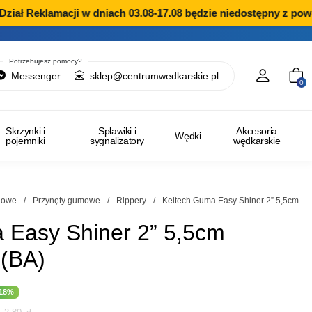
ł Reklamacji w dniach 03.08-17.08 będzie niedostępny z powodu
Potrzebujesz pomocy?
Messenger
sklep@centrumwedkarskie.pl
0
Skrzynki i
Spławiki i
Akcesoria
Wędki
pojemniki
sygnalizatory
wędkarskie
ngowe
/
Przynęty gumowe
/
Rippery
/
Keitech Guma Easy Shiner 2” 5,5cm
 Easy Shiner 2” 5,5cm
(BA)
a
tualna
-18%