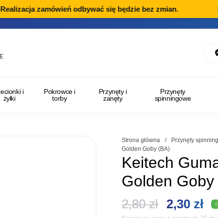
lizacja zamówień odbywać się będzie bez zmian.
Dzia
E
lecionki i
Pokrowce i
Przynęty i
Przynęty
żyłki
torby
zanęty
spinningowe
Strona główna
/
Przynęty spinni
Golden Goby (BA)
Keitech Guma
Golden Goby 
Pierwotn
Ak
2,80
zł
2,30
zł