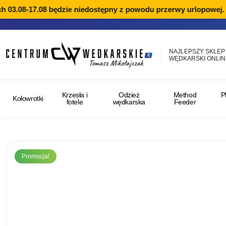
3.08-17.08 będzie niedostępny z powodu przerwy urlopowej. Rea
NAJLEPSZY SKLEP
WĘDKARSKI ONLIN
Krzesła i
Odzież
Method
P
Kołowrotki
fotele
wędkarska
Feeder
Promocja!