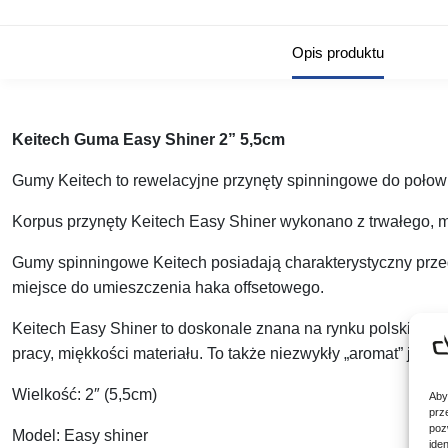
Opis produktu
Keitech Guma Easy Shiner 2” 5,5cm
Gumy Keitech to rewelacyjne przynęty spinningowe do połow
Korpus przynęty Keitech Easy Shiner wykonano z trwałego, m
Gumy spinningowe Keitech posiadają charakterystyczny przeg
miejsce do umieszczenia haka offsetowego.
Keitech Easy Shiner to doskonale znana na rynku polskim gu
pracy, miękkości materiału. To także niezwykły „aromat” jaki
Wielkość:
2″ (5,5cm)
Aby
prz
poz
Model:
Easy shiner
ide