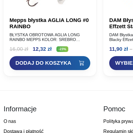
Mepps błystka AGLIA LONG #0
DAM Błys
RAINBO
Effzett S
BŁYSTKA OBROTOWA AGLIA LONG
DAM Błystka
RAINBO MEPPS KOLOR: SREBRO
Blacky Effze
ROZMIAR: WAGA (g): NR 00 1,5g NR 0
Doskonałe 
Pierwotna
Aktualna
16,00
zł
12,32
zł
11,90
zł
–
2,5g NR 1 4,5g NR 1+ 6g NR 2…
producenta,
-23%
wędkarzy. Id
cena
cena
skuteczne 
DODAJ DO KOSZYKA
WYBIE
wynosiła:
wynosi:
16,00 zł.
12,32 zł.
Informacje
Pomoc
O nas
Polityka pryw
Dostawa i płatność
Regulamin sk