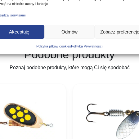
ynąć na niektóre cechy i funkcje.
ządzaj serwisami
Akceptuję
Odmów
Zobacz preferencj
Polityka plików cookies
Polityka Prywatności
Podobne produkty
Poznaj podobne produkty, które mogą Ci się spodobać