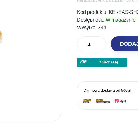
Najniższa cena z ostatnich 30 dn
cena
ce
Kod produktu:
KEI-EAS-SH
wynosiła
wy
Dostępność:
W magazynie
2,80 zł.
2,
Wysyłka:
24h
ilość
DODA
Keitech
Guma
Easy
Shiner
2''
5,5cm
Darmowa dostawa od
500 zł
Golden
Goby
(BA)