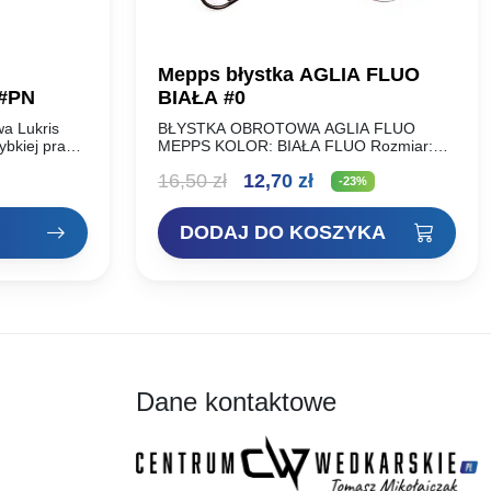
Mepps błystka AGLIA FLUO
 #PN
BIAŁA #0
a Lukris
BŁYSTKA OBROTOWA AGLIA FLUO
ybkiej pracy
MEPPS KOLOR: BIAŁA FLUO Rozmiar:
ane do
Waga: NR 00 1,5 g NR 0 2,5 g NR 1 3,5 g
es
Pierwotna
Aktualna
16,50
zł
12,70
zł
ych pod
NR 2 4,5…
-23%
perprzynęta
cena
cena
DODAJ DO KOSZYKA
wynosiła:
wynosi:
 zł
16,50 zł.
12,70 zł.
 zł
Dane kontaktowe