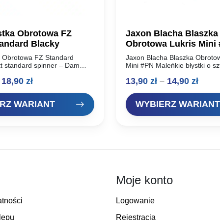
tka Obrotowa FZ
Jaxon Blacha Blaszka
tandard Blacky
Obrotowa Lukris Mini
 Obrotowa FZ Standard
Jaxon Blacha Blaszka Obrotow
tt standard spinner – Dam
Mini #PN Maleńkie błystki o sz
obrotówki renomowanego
skrzydełka, szczególnie polec
Zakres
Zakr
18,90
zł
13,90
zł
–
14,90
zł
 oferta dla wymagających
łowienia drapieżników polując
ealnie pracują w wodzie,
powierzchnią lustra wody. Su
cen:
cen:
na…
na…
RZ WARIANT
WYBIERZ WARIANT
od
od
11,90 zł
13,90
do
do
18,90 zł
14,90
Moje konto
atności
Logowanie
lepu
Rejestracja