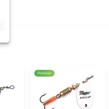
e
Promocja!