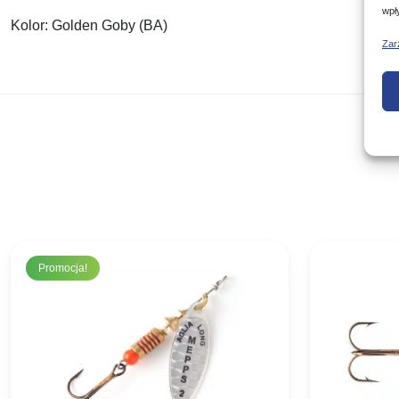
wpł
Kolor:
Golden Goby (BA)
Zar
Promocja!