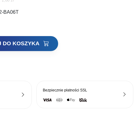
i:
2,80
zł
na
2-BA06T
:
nosi:
30 zł.
J DO KOSZYKA
Bezpiecznie płatności
SSL