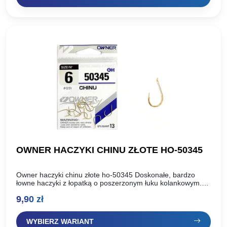
OWNER HACZYKI CHINU ZŁOTE HO-50345
Owner haczyki chinu złote ho-50345 Doskonałe, bardzo
łowne haczyki z łopatką o poszerzonym łuku kolankowym.
Polecamy do łowienia na ziarna kukurydzy, łubinu, pęczaku,
9,90
zł
ciasta i pasty….
WYBIERZ WARIANT