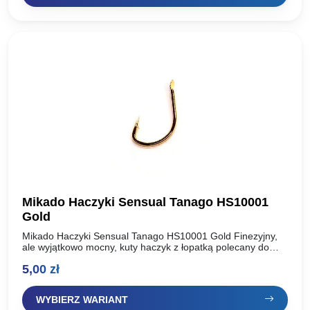
Mikado Haczyki Sensual Tanago HS10001
Gold
Mikado Haczyki Sensual Tanago HS10001 Gold Finezyjny,
ale wyjątkowo mocny, kuty haczyk z łopatką polecany do
połowu średnich i większych ryb na delikatne przynęty.
5,00
zł
Kolor:…
WYBIERZ WARIANT