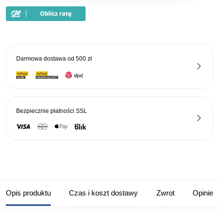
Haczyki
Worm
Jig
Ul
nr
Darmowa dostawa od
500 zł
12
Bezpiecznie płatności
SSL
Opis produktu
Czas i koszt dostawy
Zwrot
Opinie