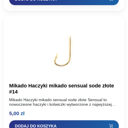
Mikado Haczyki mikado sensual sode złote
#14
Mikado Haczyki mikado sensual sode złote Sensual to
nowoczesne haczyki i kotwiczki wytworzone z najwyższej
jakości, uszlachetnionej stali węglowej. Dzięki zastosowaniu
5,00
zł
dwóch technologii ostrzenia: Mechanicznej…
DODAJ DO KOSZYKA