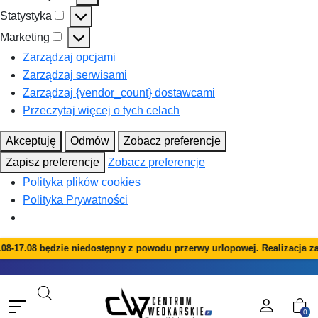
Preferencje
Statystyka
Statystyka
Marketing
Marketing
Zarządzaj opcjami
Zarządzaj serwisami
Zarządzaj {vendor_count} dostawcami
Przeczytaj więcej o tych celach
Akceptuję
Odmów
Zobacz preferencje
Zapisz preferencje
Zobacz preferencje
Polityka plików cookies
Polityka Prywatności
8-17.08 będzie niedostępny z powodu przerwy urlopowej. Realizacja za
0