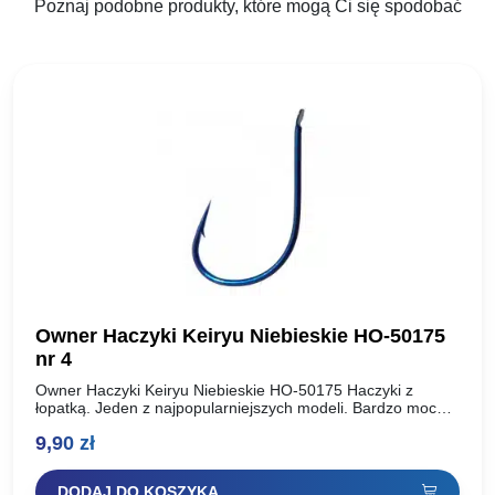
Poznaj podobne produkty, które mogą Ci się spodobać
Owner Haczyki Keiryu Niebieskie HO-50175
nr 4
Owner Haczyki Keiryu Niebieskie HO-50175 Haczyki z
łopatką. Jeden z najpopularniejszych modeli. Bardzo mocne
ostre haczyki do zbrojenia przynęt roślinnych i zwierzęcych.
9,90
zł
Rozmiar haka: Ilość…
DODAJ DO KOSZYKA