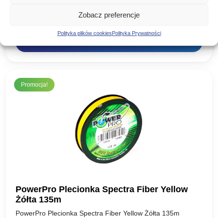
jakości fluorocarbon firmy berkley. Niewidoczny w wodzie i
bardzo odporny na przetarcia. Doskonały materiał na
Zobacz preferencje
26,00
zł
przypony. Jak na…
Polityka plików cookies
Polityka Prywatności
DODAJ DO KOSZYKA
Promocja!
PowerPro Plecionka Spectra Fiber Yellow
Żółta 135m
PowerPro Plecionka Spectra Fiber Yellow Żółta 135m