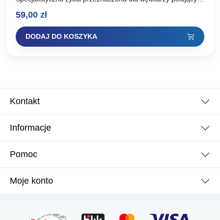
na duże okazy. Charakteryzuje się dużą odpornością na
59,00
zł
przetarcia, a więc idealna…
DODAJ DO KOSZYKA
Kontakt
Informacje
Pomoc
Moje konto