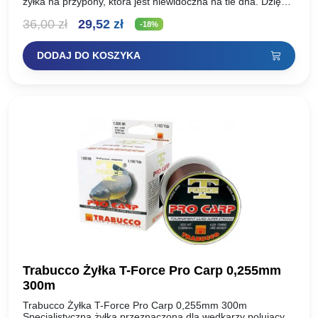
żyłka na przypony, która jest niewidoczna na tle dna. Dzięki
swej sztywności karp ma utrudnione zadanie wyplucia…
Pierwotna
Aktualna
36,00
zł
29,52
zł
-18%
cena
cena
DODAJ DO KOSZYKA
wynosiła:
wynosi:
36,00 zł.
29,52 zł.
Trabucco Żyłka T-Force Pro Carp 0,255mm
300m
Trabucco Żyłka T-Force Pro Carp 0,255mm 300m
Specjalistyczna żyłka przeznaczona dla wędkarzy polujących