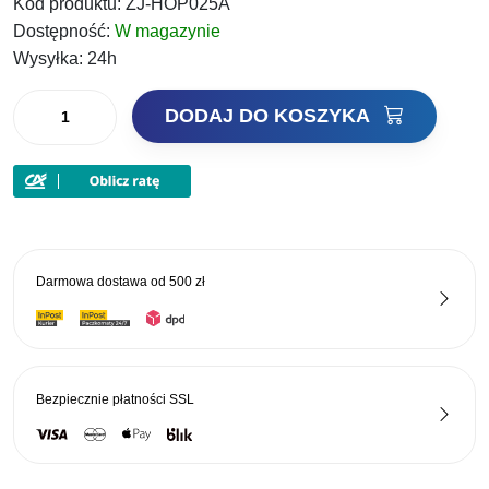
Kod produktu:
ZJ-HOP025A
Dostępność:
W magazynie
Wysyłka:
24h
ilość
DODAJ DO KOSZYKA
Jaxon
Żyłka
Monolith
Premium
0,25mm
150m
Darmowa dostawa od
500 zł
Bezpiecznie płatności
SSL