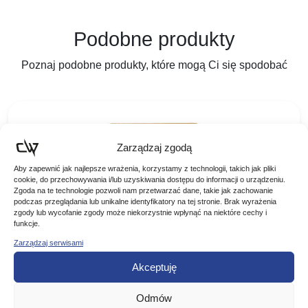
Podobne produkty
Poznaj podobne produkty, które mogą Ci się spodobać
Zarządzaj zgodą
Aby zapewnić jak najlepsze wrażenia, korzystamy z technologii, takich jak pliki
cookie, do przechowywania i/lub uzyskiwania dostępu do informacji o urządzeniu.
Zgoda na te technologie pozwoli nam przetwarzać dane, takie jak zachowanie
podczas przeglądania lub unikalne identyfikatory na tej stronie. Brak wyrażenia
zgody lub wycofanie zgody może niekorzystnie wpłynąć na niektóre cechy i
funkcje.
Zarządzaj serwisami
Akceptuję
Berkley Trilene Fluorocarbon Leader 25m
0,28mm
Odmów
Berkley Trilene Fluorocarbon Leader 25m 0,28mm Wysokiej