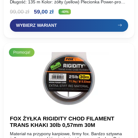
Długość: 135 m Kolor: żółty (yellow) Plecionka Power-pro
100% Spectra. Jest to plecionka produkowana nowoczesną
Pierwotna
Aktualna
99,00
zł
59,00
zł
metodą ETB, co…
-40%
cena
cena
WYBIERZ WARIANT
wynosiła:
wynosi:
99,00 zł.
59,00 zł.
Promocja!
FOX ŻYŁKA RIGIDITY CHOD FILAMENT
TRANS KHAKI 30lb 0,57mm 30M
Materiał na przypony karpiowe, firmy fox. Bardzo sztywna