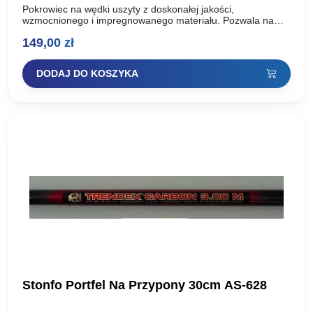
Pokrowiec na wędki uszyty z doskonałej jakości,
wzmocnionego i impregnowanego materiału. Pozwala na
bezpieczne i wygodne transportowanie i przechowywanie
149,00
zł
wszystkich wędzisk niezbędnych na wędkarskiej wyprawie….
DODAJ DO KOSZYKA
Stonfo Portfel Na Przypony 30cm AS-628