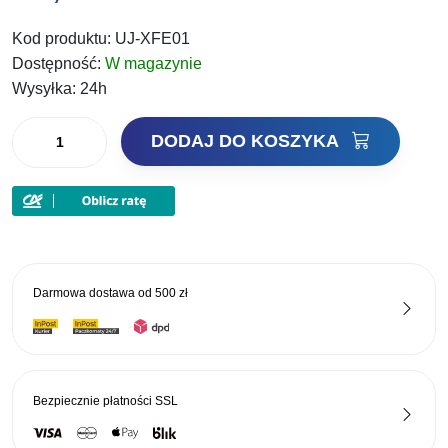
Kod produktu:
UJ-XFE01
Dostępność:
W magazynie
Wysyłka:
24h
ilość
DODAJ DO KOSZYKA
Jaxon
Torba
Wędkarska
Feeder
Fanatics
z
Darmowa dostawa od
500 zł
usztywnianym
dnem
45x27x26cm
Bezpiecznie płatności
SSL