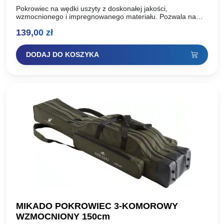
Pokrowiec na wędki uszyty z doskonałej jakości,
wzmocnionego i impregnowanego materiału. Pozwala na
bezpieczne i wygodne transportowanie i przechowywanie
139,00
zł
wszystkich wędzisk niezbędnych na wędkarskiej wyprawie….
DODAJ DO KOSZYKA
MIKADO POKROWIEC 3-KOMOROWY
WZMOCNIONY 150cm