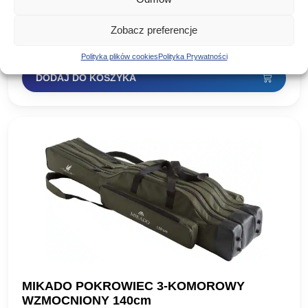
Portfel na przypony 20cm kod produktu: as-627 Doskonały
schowek do gotowych przyponów. Super wykonanie i niska
Zobacz preferencje
cena. Wymiary: 23/10/1,5cm
45,00
zł
Polityka plików cookies
Polityka Prywatności
DODAJ DO KOSZYKA
MIKADO POKROWIEC 3-KOMOROWY
WZMOCNIONY 140cm