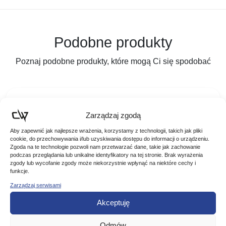
Podobne produkty
Poznaj podobne produkty, które mogą Ci się spodobać
Zarządzaj zgodą
Aby zapewnić jak najlepsze wrażenia, korzystamy z technologii, takich jak pliki
cookie, do przechowywania i/lub uzyskiwania dostępu do informacji o urządzeniu.
Zgoda na te technologie pozwoli nam przetwarzać dane, takie jak zachowanie
podczas przeglądania lub unikalne identyfikatory na tej stronie. Brak wyrażenia
zgody lub wycofanie zgody może niekorzystnie wpłynąć na niektóre cechy i
funkcje.
Zarządzaj serwisami
Akceptuję
Stonfo Portfel Na Przypony 20cm AS-627
Odmów