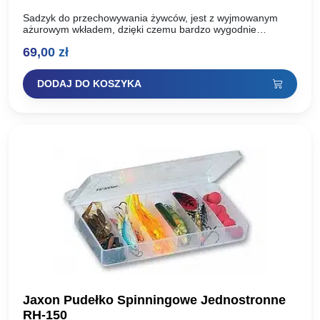
Sadzyk do przechowywania żywców, jest z wyjmowanym
ażurowym wkładem, dzięki czemu bardzo wygodnie
wymienia się wodę żywcom. Sadzyki do żywca rh-165 Rh-
69,00
zł
165 wymiary: 30/22/22 cm…
DODAJ DO KOSZYKA
Jaxon Pudełko Spinningowe Jednostronne
RH-150