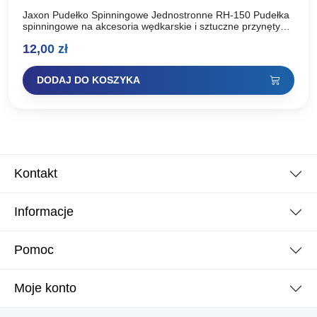
Jaxon Pudełko Spinningowe Jednostronne RH-150 Pudełka
spinningowe na akcesoria wędkarskie i sztuczne przynęty
takie jak: woblery, obrotówki, wahadłówki i twistery.
12,00
zł
Wykonane z polipropylenu, materiału bezpiecznego…
DODAJ DO KOSZYKA
Kontakt
Informacje
Pomoc
Moje konto