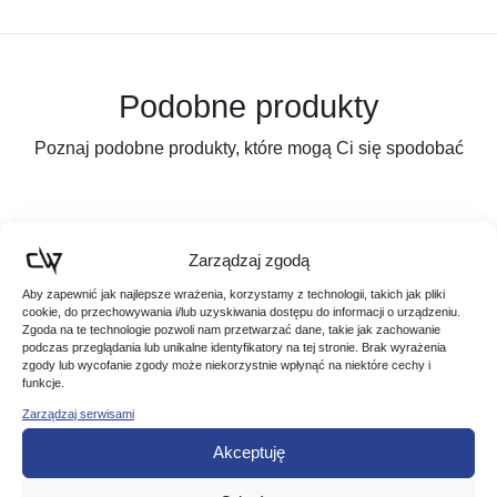
Podobne produkty
Poznaj podobne produkty, które mogą Ci się spodobać
Zarządzaj zgodą
Aby zapewnić jak najlepsze wrażenia, korzystamy z technologii, takich jak pliki
cookie, do przechowywania i/lub uzyskiwania dostępu do informacji o urządzeniu.
Zgoda na te technologie pozwoli nam przetwarzać dane, takie jak zachowanie
podczas przeglądania lub unikalne identyfikatory na tej stronie. Brak wyrażenia
zgody lub wycofanie zgody może niekorzystnie wpłynąć na niektóre cechy i
funkcje.
Zarządzaj serwisami
Akceptuję
Fox Pudełko Na Przypony Chod Zig Rig