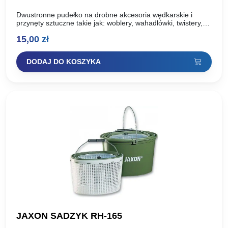
Dwustronne pudełko na drobne akcesoria wędkarskie i
przynęty sztuczne takie jak: woblery, wahadłówki, twistery,
obrotówki. Wykonane z polipropylenu, materiału
15,00
zł
bezpiecznego w kontakcie z przynętami sztucznymi….
DODAJ DO KOSZYKA
JAXON SADZYK RH-165