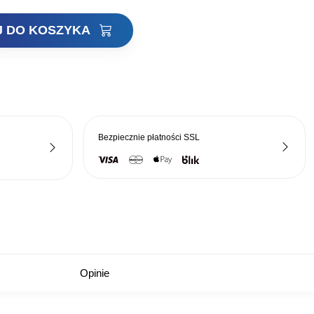
8,00 zł
J DO KOSZYKA
do
14,00 zł
Bezpiecznie płatności
SSL
Opinie