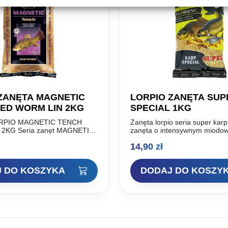
ZANĘTA MAGNETIC
LORPIO ZANĘTA SUP
ED WORM LIN 2KG
SPECIAL 1KG
RPIO MAGNETIC TENCH
Zanęta lorpio seria super karp
2KG Seria zanęt MAGNETIC
zanęta o intensywnym miodo
który docenili wędkarze. Od
zapachu. Znana i ceniona prz
14,90
zł
rowadzenia do sprzedaży
seria SUPER powstała na baz
łni stwierdzić, że…
doświadczeń i sukcesów…
 DO KOSZYKA
DODAJ DO KOSZY