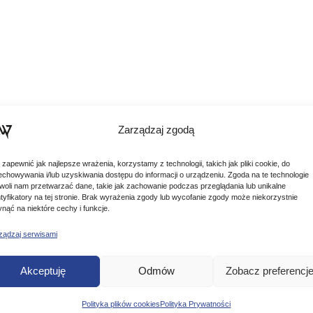
Zarządzaj zgodą
 zapewnić jak najlepsze wrażenia, korzystamy z technologii, takich jak pliki cookie, do
echowywania i/lub uzyskiwania dostępu do informacji o urządzeniu. Zgoda na te technologie
woli nam przetwarzać dane, takie jak zachowanie podczas przeglądania lub unikalne
ntyfikatory na tej stronie. Brak wyrażenia zgody lub wycofanie zgody może niekorzystnie
Podobne produkty
ynąć na niektóre cechy i funkcje.
ządzaj serwisami
Poznaj podobne produkty, które mogą Ci się spodobać
Akceptuję
Odmów
Zobacz preferencj
Polityka plików cookies
Polityka Prywatności