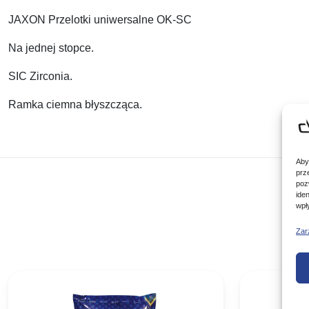
JAXON Przelotki uniwersalne OK-SC
Na jednej stopce.
SIC Zirconia.
Ramka ciemna błyszcząca.
Aby
prz
poz
ide
wpł
Zar