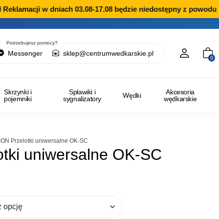
Reklamacji w dniach 03.08-17.08 będzie niedostępny z powodu p
Potrzebujesz pomocy?
Messenger
sklep@centrumwedkarskie.pl
0
Skrzynki i
Spławiki i
Akcesoria
Wędki
pojemniki
sygnalizatory
wędkarskie
ON Przelotki uniwersalne OK-SC
tki uniwersalne OK-SC
Zakres
cen:
od