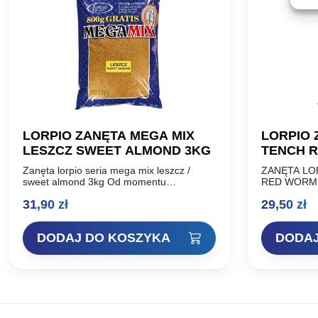
LORPIO ZANĘTA MEGA MIX
LORPIO 
LESZCZ SWEET ALMOND 3KG
TENCH R
Zanęta lorpio seria mega mix leszcz /
ZANĘTA LO
sweet almond 3kg Od momentu
RED WORM 
wprowadzenia na rynek seria cieszy się
to produkt, 
31,90
zł
29,50
zł
niezwykłą popularnością. Ceniona przez
momentu wp
wędkarzy za swoją…
możemy w pe
DODAJ DO KOSZYKA
DODAJ