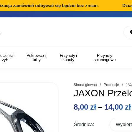
zacja zamówień odbywać się będzie bez zmian.
Dział 
E
lecionki i
Pokrowce i
Przynęty i
Przynęty
żyłki
torby
zanęty
spinningowe
Strona główna
/
Promocje
/
JAX
JAXON Przelo
8,00
zł
–
14,00
zł
Średnica: