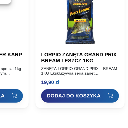
ER KARP
LORPIO ZANĘTA GRAND PRIX
BREAM LESZCZ 1KG
 special 1kg
ZANĘTA LORPIO GRAND PRIX – BREAM
wym
1KG Ekskluzywna seria zanęt,
ez wędkarzy
wyprodukowana z najwyższej jakości
19,90
zł
ie
wyselekcjonowanych składników, według
receptury Piotra Lorenca, Mistrza Europy,
indywidualnego Wicemistrza Świata…
KA
DODAJ DO KOSZYKA