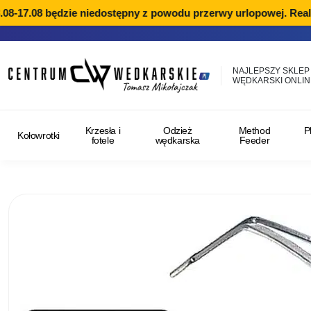
08-17.08 będzie niedostępny z powodu przerwy urlopowej. Reali
NAJLEPSZY SKLEP
WĘDKARSKI ONLIN
Krzesła i
Odzież
Method
P
Kołowrotki
fotele
wędkarska
Feeder