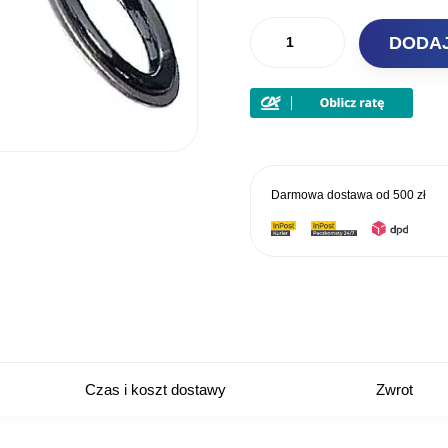
ilość
DODA
JAXON
Przelotki
uniwersalne
OK-
SC
Darmowa dostawa od
500 zł
Czas i koszt dostawy
Zwrot