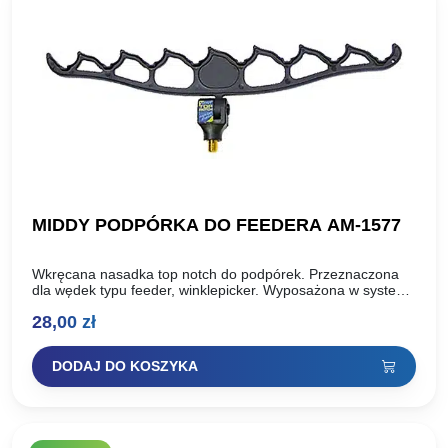
MIDDY PODPÓRKA DO FEEDERA AM-1577
Wkręcana nasadka top notch do podpórek. Przeznaczona
dla wędek typu feeder, winklepicker. Wyposażona w system
umożliwiający regulację kąta nachylenia, który pozwala nam
28,00
zł
ustawić wędkę w…
DODAJ DO KOSZYKA