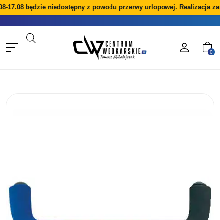
8-17.08 będzie niedostępny z powodu przerwy urlopowej. Realizacja za
0