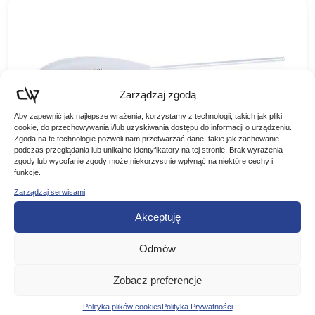
Zarządzaj zgodą
Aby zapewnić jak najlepsze wrażenia, korzystamy z technologii, takich jak pliki
cookie, do przechowywania i/lub uzyskiwania dostępu do informacji o urządzeniu.
Zgoda na te technologie pozwoli nam przetwarzać dane, takie jak zachowanie
podczas przeglądania lub unikalne identyfikatory na tej stronie. Brak wyrażenia
zgody lub wycofanie zgody może niekorzystnie wpłynąć na niektóre cechy i
JAXON SBIRULINO F PŁYWAJĄCY MIX
funkcje.
Zarządzaj serwisami
Sbirulino- wersja pływająca Pływaki umożliwiające bardzo
daleki wyrzut i pełną kontrolę lekkich zestawów. Przydatne
Akceptuję
wszędzie tam, gdzie kluczowe znaczenie ma dystans
5,50
zł
podania przynęty. Po wyrzucie…
Odmów
DODAJ DO KOSZYKA
Zobacz preferencje
Polityka plików cookies
Polityka Prywatności