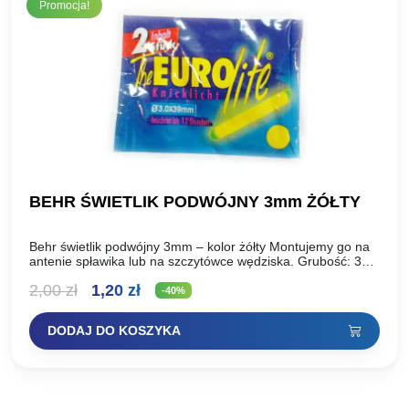
Promocja!
BEHR ŚWIETLIK PODWÓJNY 3mm ŻÓŁTY
Behr świetlik podwójny 3mm – kolor żółty Montujemy go na
antenie spławika lub na szczytówce wędziska. Grubość: 3
mm W opakowaniu – 2szt.
Pierwotna
Aktualna
2,00
zł
1,20
zł
-40%
cena
cena
DODAJ DO KOSZYKA
wynosiła:
wynosi:
2,00 zł.
1,20 zł.