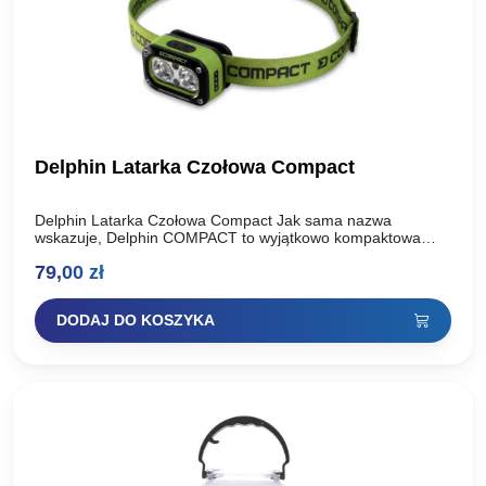
Delphin Latarka Czołowa Compact
Delphin Latarka Czołowa Compact Jak sama nazwa
wskazuje, Delphin COMPACT to wyjątkowo kompaktowa
czołówka z wbudowanym akumulatorem, charakteryzująca
79,00
zł
się niską wagą, a jednocześnie dobrą wydajnością…
DODAJ DO KOSZYKA