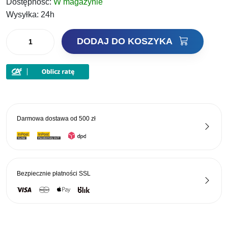
Dostępność:
W magazynie
Wysyłka:
24h
ilość
DODAJ DO KOSZYKA
Jaxon
Latarka
Czołowa
Sensor
ruchu
Darmowa dostawa od
500 zł
Bezpiecznie płatności
SSL