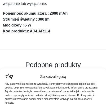
włączenie lub wyłączenie.
Pojemność akumulatora : 2000 mAh
Strumień świetlny : 300 lm
Moc diody : 5 W
Kod produktu: AJ-LAR114
Podobne produkty
Poznaj podobne produkty, które mogą Ci się spodobać
Zarządzaj zgodą
Aby zapewnić jak najlepsze wrażenia, korzystamy z technologii, takich jak pliki
cookie, do przechowywania i/lub uzyskiwania dostępu do informacji o urządzeniu.
Zgoda na te technologie pozwoli nam przetwarzać dane, takie jak zachowanie
podczas przeglądania lub unikalne identyfikatory na tej stronie. Brak wyrażenia
zgody lub wycofanie zgody może niekorzystnie wpłynąć na niektóre cechy i
funkcje.