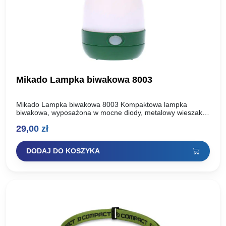
Mikado Lampka biwakowa 8003
Mikado Lampka biwakowa 8003 Kompaktowa lampka
biwakowa, wyposażona w mocne diody, metalowy wieszak i
nowoczesny design. Niezwykle lekka i wygodna w
29,00
zł
transporcie, wejdzie w mniejszą…
DODAJ DO KOSZYKA