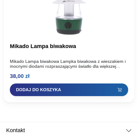
Mikado Lampa biwakowa
Mikado Lampa biwakowa Lampka biwakowa z wieszakiem i
mocnymi diodami rozpraszającymi światło dla większej
widoczności w oświetlanym pomieszczeniu. Kod produktu:
38,00
zł
AML01-8006
DODAJ DO KOSZYKA
Kontakt