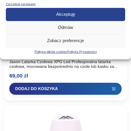
Zarządzaj serwisami
Akceptuję
Odmów
Zobacz preferencje
Jaxon Latarka Czołowa XPG Led
Polityka plików cookies
Polityka Prywatności
Jaxon Latarka Czołowa XPG Led Profesjonalna latarka
czołowa, mocowana bezpośrednio na czole lub kasku za
pomocą specjalnych gumowych pasków. Latarka posiada
69,00
zł
funkcję zoom co bardzo ułatwia…
DODAJ DO KOSZYKA