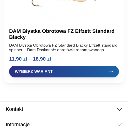
DAM Błystka Obrotowa FZ Effzett Standard
Blacky
DAM Błystka Obrotowa FZ Standard Blacky Effzett standard
spinner – Dam Doskonałe obrotówki renomowanego
producenta, oferta dla wymagających wędkarzy. Idealnie
Zakres
11,90
zł
–
18,90
zł
pracują w wodzie, skuteczne na…
cen:
WYBIERZ WARIANT
od
11,90 zł
do
18,90 zł
Kontakt
Informacje