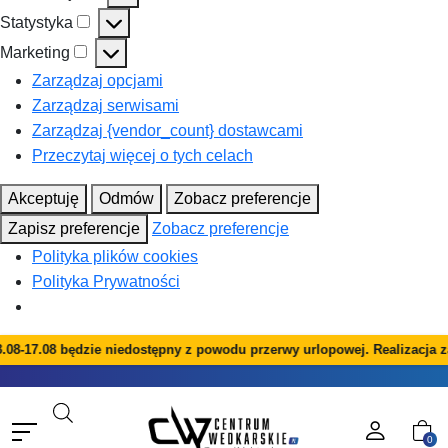
Preferencje
Statystyka
Statystyka
Marketing
Marketing
Zarządzaj opcjami
Zarządzaj serwisami
Zarządzaj {vendor_count} dostawcami
Przeczytaj więcej o tych celach
Akceptuję
Odmów
Zobacz preferencje
Zapisz preferencje
Zobacz preferencje
Polityka plików cookies
Polityka Prywatności
08-17.08 będzie niedostępny z powodu przerwy urlopowej. Realizacja z
0