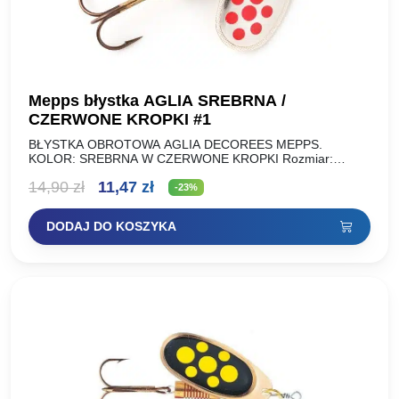
Mepps błystka AGLIA SREBRNA /
CZERWONE KROPKI #1
BŁYSTKA OBROTOWA AGLIA DECOREES MEPPS.
KOLOR: SREBRNA W CZERWONE KROPKI Rozmiar:
Waga: NR 00 1,5 g NR 0 2,5 g NR 1 3,5 g NR…
Pierwotna
Aktualna
14,90
zł
11,47
zł
-23%
cena
cena
DODAJ DO KOSZYKA
wynosiła:
wynosi:
14,90 zł.
11,47 zł.