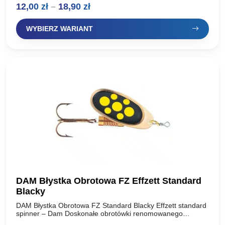
Zakres
12,00
zł
–
18,90
zł
pracują w wodzie, skuteczne na…
cen:
WYBIERZ WARIANT
od
12,00 zł
do
18,90 zł
DAM Błystka Obrotowa FZ Effzett Standard
Blacky
DAM Błystka Obrotowa FZ Standard Blacky Effzett standard
spinner – Dam Doskonałe obrotówki renomowanego
producenta, oferta dla wymagających wędkarzy. Idealnie