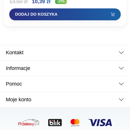
Pierwotna
Aktualna
13,50
zł
10,39
zł
-23%
cena
cena
DODAJ DO KOSZYKA
wynosiła:
wynosi:
13,50 zł.
10,39 zł.
Kontakt
Informacje
Pomoc
Moje konto