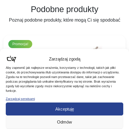
Podobne produkty
Poznaj podobne produkty, które mogą Ci się spodobać
Promocja!
Zarządzaj zgodą
Aby zapewnić jak najlepsze wrażenia, korzystamy z technologii, takich jak pliki
cookie, do przechowywania i/lub uzyskiwania dostępu do informacji o urządzeniu.
Zgoda na te technologie pozwoli nam przetwarzać dane, takie jak zachowanie
podczas przeglądania lub unikalne identyfikatory na tej stronie. Brak wyrażenia
zgody lub wycofanie zgody może niekorzystnie wpłynąć na niektóre cechy i
funkcje.
Zarządzaj serwisami
Mepps błystka BLACK FURY CZARNA
Akceptuję
SELEDYNOWE KROPKI #0
BŁYSTKA OBROTOWA BLACK FURY MEPPS KOLOR:
Odmów
CZARNA PALETKA W SELEDYNOWE KROPKI ROZMIAR: