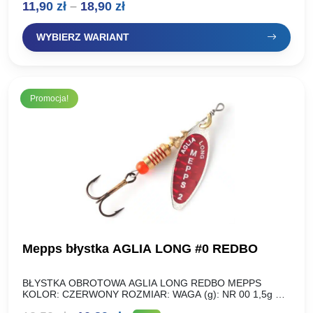
Zakres
11,90
zł
–
18,90
zł
pracują w wodzie, skuteczne na…
cen:
WYBIERZ WARIANT
od
11,90 zł
do
Promocja!
18,90 zł
Mepps błystka AGLIA LONG #0 REDBO
BŁYSTKA OBROTOWA AGLIA LONG REDBO MEPPS
KOLOR: CZERWONY ROZMIAR: WAGA (g): NR 00 1,5g NR
0 2,5g NR 1 4,5g NR 1+ 6g NR 2…