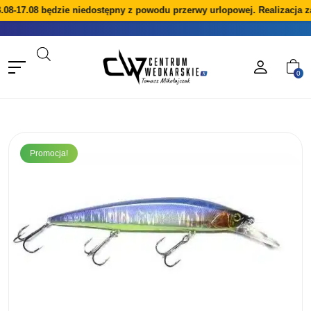
.08-17.08 będzie niedostępny z powodu przerwy urlopowej. Realizacja z
0
Promocja!