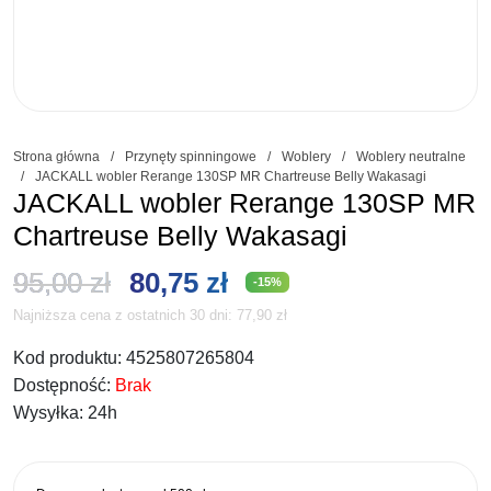
Strona główna
/
Przynęty spinningowe
/
Woblery
/
Woblery neutralne
/
JACKALL wobler Rerange 130SP MR Chartreuse Belly Wakasagi
JACKALL wobler Rerange 130SP MR
Chartreuse Belly Wakasagi
Pierwotna
Aktualna
95,00
zł
80,75
zł
-15%
Najniższa cena z ostatnich 30 dni:
77,90
zł
cena
cena
Kod produktu:
4525807265804
wynosiła:
wynosi:
Dostępność:
Brak
95,00 zł.
80,75 zł.
Wysyłka:
24h