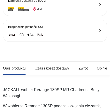
Darmowa dostawa od
500 zł
Bezpiecznie płatności
SSL
Opis produktu
Czas i koszt dostawy
Zwrot
Opinie
JACKALL wobler Rerange 130SP MR Chartreuse Belly
Wakasagi
W woblerze Rerange 130SP podczas zwijania ciężarek,