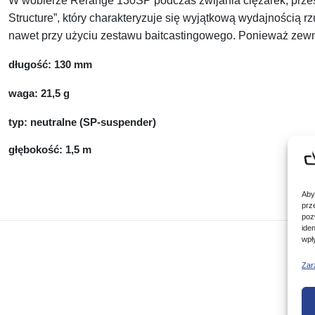
W woblerze Rerange 130SP podczas zwijania ciężarek, przesu
Structure”, który charakteryzuje się wyjątkową wydajnością r
nawet przy użyciu zestawu baitcastingowego. Ponieważ zewnęt
długość: 130 mm
waga: 21,5 g
typ: neutralne (SP-suspender)
głębokość: 1,5 m
Aby
prz
poz
ide
wpł
Zar