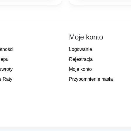
12,00 zł
16,50 zł.
12,70 
do
18,90 zł
Moje konto
atności
Logowanie
lepu
Rejestracja
zwroty
Moje konto
e Raty
Przypomnienie hasła