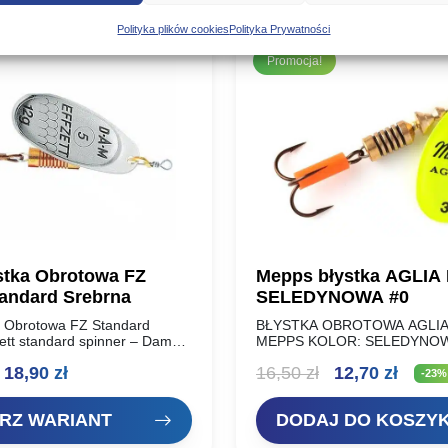
Polityka plików cookies
Polityka Prywatności
Promocja!
tka Obrotowa FZ
Mepps błystka AGLIA
tandard Srebrna
SELEDYNOWA #0
 Obrotowa FZ Standard
BŁYSTKA OBROTOWA AGLIA
ett standard spinner – Dam
MEPPS KOLOR: SELEDYNO
obrotówki renomowanego
Rozmiar: Waga: NR 00 1,5 g N
Zakres
Pierwotna
Aktua
18,90
zł
16,50
zł
12,70
zł
 oferta dla wymagających
NR 1 3,5 g NR 2 4,5…
-23%
ealnie pracują w wodzie,
cen:
cena
cena
na…
RZ WARIANT
DODAJ DO KOSZY
od
wynosiła:
wynos