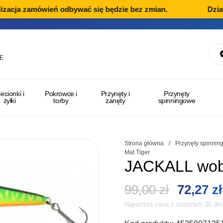
zacja zamówień odbywać się będzie bez zmian.
Dział 
E
lecionki i
Pokrowce i
Przynęty i
Przynęty
żyłki
torby
zanęty
spinningowe
Strona główna
/
Przynęty spinni
Mat Tiger
JACKALL wobl
Pierwot
99,00
zł
72,27
zł
Najniższa cena z ostatnich 30 dn
cena