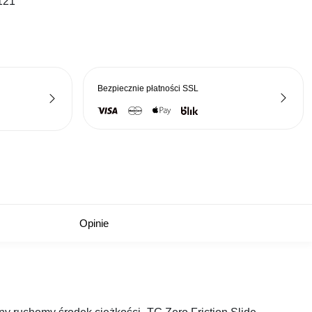
121
a:
wynosi:
72,27 zł.
Bezpiecznie płatności
SSL
Opinie