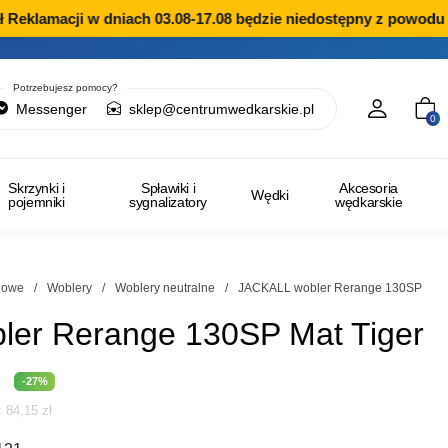
Reklamacji w dniach 03.08-17.08 będzie niedostępny z powodu p
Potrzebujesz pomocy?
Messenger
sklep@centrumwedkarskie.pl
0
Skrzynki i
Spławiki i
Akcesoria
Wędki
pojemniki
sygnalizatory
wędkarskie
ngowe
/
Woblery
/
Woblery neutralne
/
JACKALL wobler Rerange 130SP
er Rerange 130SP Mat Tiger
na
Aktualna
-27%
i:
84,15
zł
cena