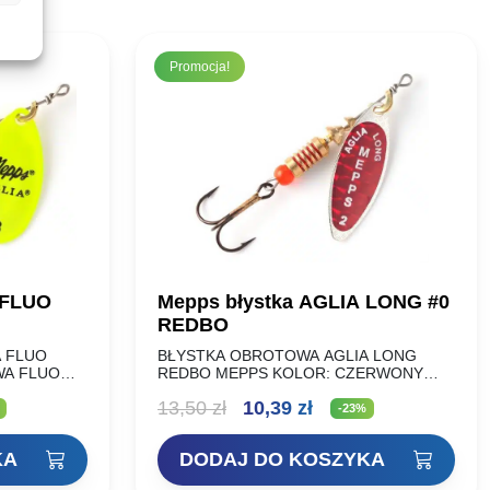
Promocja!
 FLUO
Mepps błystka AGLIA LONG #0
REDBO
 FLUO
BŁYSTKA OBROTOWA AGLIA LONG
WA FLUO
REDBO MEPPS KOLOR: CZERWONY
R 0 2,5 g
ROZMIAR: WAGA (g): NR 00 1,5g NR 0
lna
Pierwotna
Aktualna
13,50
zł
10,39
zł
2,5g NR 1 4,5g NR 1+ 6g NR 2…
-23%
cena
cena
KA
DODAJ DO KOSZYKA
i:
wynosiła:
wynosi: