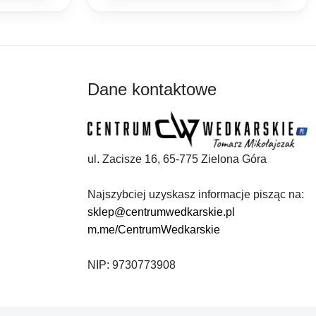
zł.
13,50 zł.
10,39 zł.
Dane kontaktowe
ul. Zacisze 16, 65-775 Zielona Góra
Najszybciej uzyskasz informacje pisząc na:
sklep@centrumwedkarskie.pl
m.me/CentrumWedkarskie
NIP: 9730773908