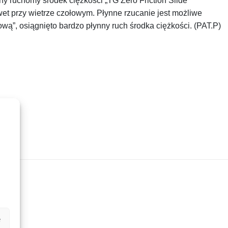
y ruchomy środek ciężkości „TG Zero Friction Slide
wet przy wietrze czołowym.
Płynne rzucanie jest możliwe
wą”, osiągnięto bardzo płynny ruch środka ciężkości.
(PAT.P)
e