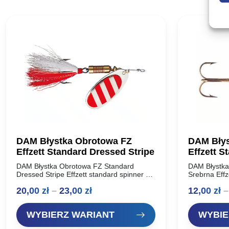
DAM Błystka Obrotowa FZ
DAM Błys
Effzett Standard Dressed Stripe
Effzett S
DAM Błystka Obrotowa FZ Standard
DAM Błystka
Dressed Stripe Effzett standard spinner –
Srebrna Effz
Dam Doskonałe obrotówki renomowanego
Doskonałe 
Zakres
20,00
zł
–
23,00
zł
12,00
zł
–
producenta, oferta dla wymagających
producenta,
wędkarzy. Idealnie pracują w wodzie,
wędkarzy. Id
cen:
skuteczne…
skuteczne 
WYBIERZ WARIANT
WYBIE
od