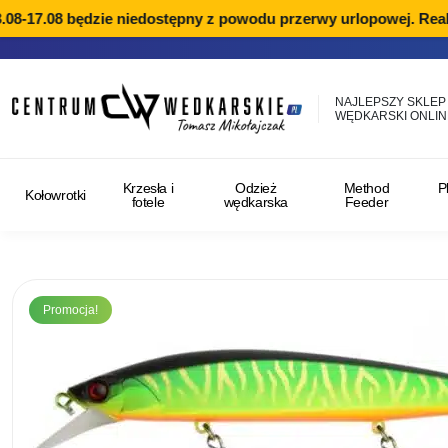
08-17.08 będzie niedostępny z powodu przerwy urlopowej. Reali
NAJLEPSZY SKLEP
WĘDKARSKI ONLIN
Krzesła i
Odzież
Method
P
Kołowrotki
fotele
wędkarska
Feeder
Promocja!