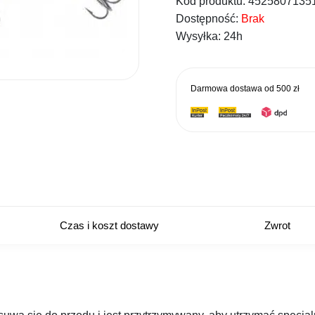
Kod produktu:
4525807135
wynosił
Dostępność:
Brak
99,00 zł.
Wysyłka:
24h
Darmowa dostawa od
500 zł
Czas i koszt dostawy
Zwrot