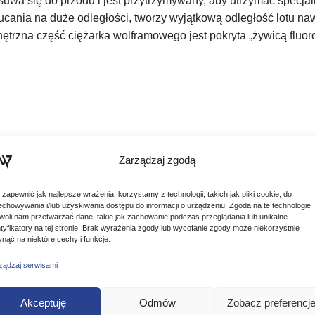
wa się do przodu i jest przytrzymywany, aby utrzymać specjaln
zucania na duże odległości, tworzy wyjątkową odległość lotu na
rzna część ciężarka wolframowego jest pokryta „żywicą fluoro
Zarządzaj zgodą
 zapewnić jak najlepsze wrażenia, korzystamy z technologii, takich jak pliki cookie, do
echowywania i/lub uzyskiwania dostępu do informacji o urządzeniu. Zgoda na te technologie
woli nam przetwarzać dane, takie jak zachowanie podczas przeglądania lub unikalne
ntyfikatory na tej stronie. Brak wyrażenia zgody lub wycofanie zgody może niekorzystnie
ynąć na niektóre cechy i funkcje.
Podobne produkty
ządzaj serwisami
Poznaj podobne produkty, które mogą Ci się spodobać
Akceptuję
Odmów
Zobacz preferencj