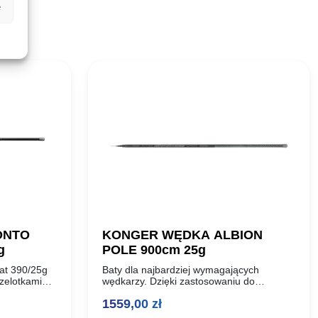
e
ONTO
KONGER WĘDKA ALBION
g
POLE 900cm 25g
oat 390/25g
Baty dla najbardziej wymagających
rzelotkami
wędkarzy. Dzięki zastosowaniu do
lowego.
produkcji blanków węgla prasowanego pod
1559,00
zł
o małej
ciśnieniem 40 ton, wędziska albion
uzyskały niepowtarzalną, wybitnie