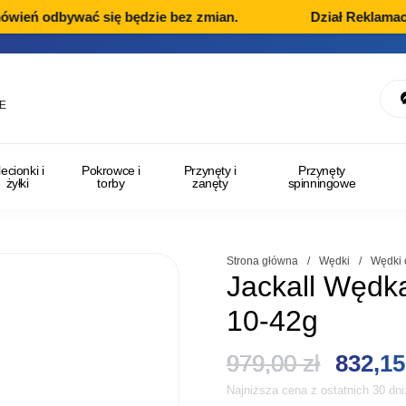
eń odbywać się będzie bez zmian.
Dział Reklamacji w
E
lecionki i
Pokrowce i
Przynęty i
Przynęty
żyłki
torby
zanęty
spinningowe
Strona główna
/
Wędki
/
Wędki 
Jackall Węd
10-42g
Pierwo
979,00
zł
832,1
Najniższa cena z ostatnich 30 dn
cena