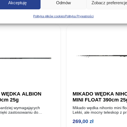
Akceptuję
Odmów
Zobacz preferencj
Poznaj podobne produkty, które mogą Ci się spodobać
Polityka plików cookies
Polityka Prywatności
 WĘDKA ALBION
MIKADO WĘDKA NIH
0cm 25g
MINI FLOAT 390cm 25
jbardziej wymagających
Mikado wędka nihonto mini fl
zięki zastosowaniu do
Lekki, ale mocny teleskop z p
lanków węgla prasowanego pod
wyprodukowany z włókna węg
269,00
zł
0 ton, wędziska albion
Dzięki zastosowaniu blanków 
powtarzalną, wybitnie
zbieżności charakteryzuje się