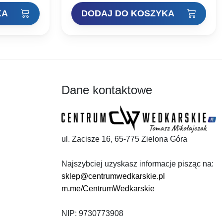
szczytową akcję oraz nieporównywalną…
KA
DODAJ DO KOSZYKA
Dane kontaktowe
ul. Zacisze 16, 65-775 Zielona Góra
Najszybciej uzyskasz informacje pisząc na:
sklep@centrumwedkarskie.pl
m.me/CentrumWedkarskie
NIP: 9730773908