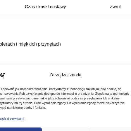
Czas i koszt dostawy
Zwrot
lerach i miękkich przynętach
Zarządzaj zgodą
 zapewnić jak najlepsze wrażenia, korzystamy z technologii, takich jak pliki cookie, do
echowywania i/lub uzyskiwania dostępu do informacji o urządzeniu. Zgoda na te technologie
woli nam przetwarzać dane, takie jak zachowanie podczas przeglądania lub unikalne
ntyfikatory na tej stronie. Brak wyrażenia zgody lub wycofanie zgody może niekorzystnie
ynąć na niektóre cechy i funkcje.
ządzaj serwisami
Podobne produkty