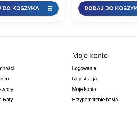
kcję oraz nieporównywalną…
specyficzną,mięsistą…
 DO KOSZYKA
DODAJ DO KOSZY
Moje konto
atności
Logowanie
lepu
Rejestracja
zwroty
Moje konto
e Raty
Przypomnienie hasła