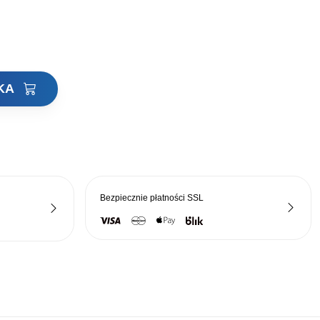
ła:
wynosi:
zł.
832,15 zł.
YKA
Bezpiecznie płatności
SSL