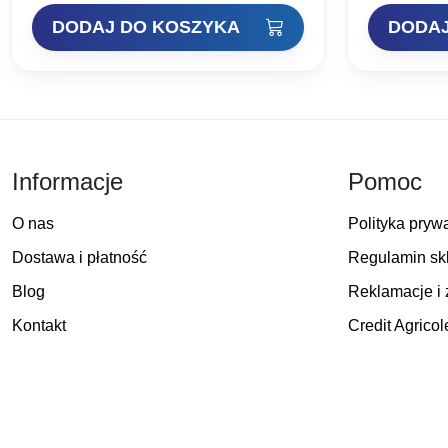
akcją i…
szczytową a
DODAJ DO KOSZYKA
DODAJ
Informacje
Pomoc
O nas
Polityka pryw
Dostawa i płatność
Regulamin sk
Blog
Reklamacje i 
Kontakt
Credit Agricol