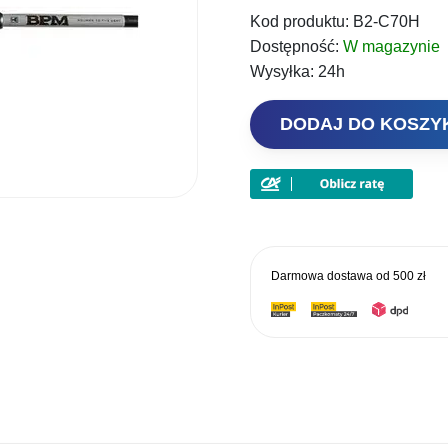
Kod produktu:
B2-C70H
wynosi
Dostępność:
W magazynie
979,00 
Wysyłka:
24h
ilość
DODAJ DO KOSZ
Jackall
Wędka
Castingowa
BPM
22
213cm
Darmowa dostawa od
500 zł
10-
42g