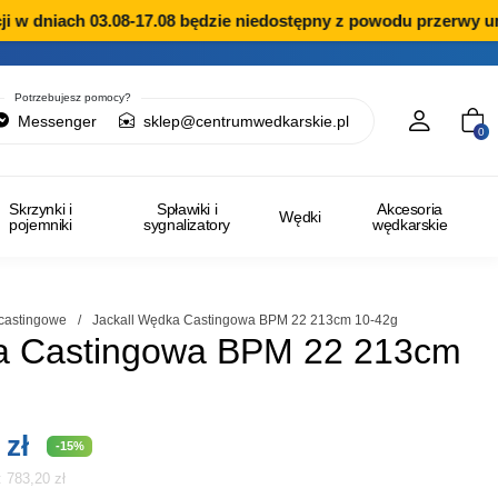
 dniach 03.08-17.08 będzie niedostępny z powodu przerwy urlop
Potrzebujesz pomocy?
Messenger
sklep@centrumwedkarskie.pl
0
Skrzynki i
Spławiki i
Akcesoria
Wędki
pojemniki
sygnalizatory
wędkarskie
castingowe
/
Jackall Wędka Castingowa BPM 22 213cm 10-42g
ka Castingowa BPM 22 213cm
tna
Aktualna
5
zł
-15%
i:
783,20
zł
cena