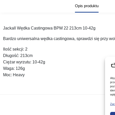
Opis produktu
Jackall Wędka Castingowa BPM 22 213cm 10-42g
Bardzo uniwersalna wędka castingowa, sprawdzi się przy wob
Ilość sekcji:
2
Długość:
213cm
Ciężar wyrzutu:
10-42g
Waga:
126g
Moc:
Heavy
Aby
prz
poz
ide
wpł
Zar