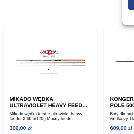
MIKADO WĘDKA
KONGER
ULTRAVIOLET HEAVY FEEDER
POLE 50
360cm 120g
Mikado wędka feeder ultraviolet heavy
Baty dla na
feeder 3,60m/120g Mocny feeder
wędkarzy. D
wykonany z wysoko przetworzonego
produkcji b
309,00
zł
609,00
zł
włókna węglowego mx-9, uzbrojony w
ciśnieniem 4
przelotki sic. Charakteryzuje się szczytową
uzyskały nie