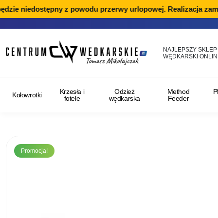
zie niedostępny z powodu przerwy urlopowej. Realizacja zamówi
NAJLEPSZY SKLEP
WĘDKARSKI ONLIN
Krzesła i
Odzież
Method
P
Kołowrotki
fotele
wędkarska
Feeder
Promocja!