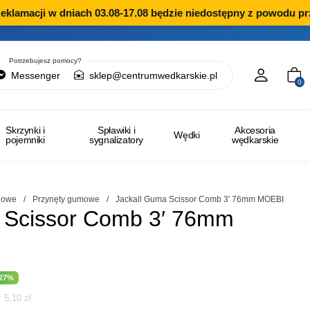
lamacji w dniach 03.08-17.08 będzie niedostępny z powodu prz
Potrzebujesz pomocy?
Messenger
sklep@centrumwedkarskie.pl
0
Skrzynki i
Spławiki i
Akcesoria
Wędki
pojemniki
sygnalizatory
wędkarskie
ngowe
/
Przynęty gumowe
/
Jackall Guma Scissor Comb 3′ 76mm MOEBI
 Scissor Comb 3′ 76mm
a
tualna
-27%
i:
5,10
zł
na