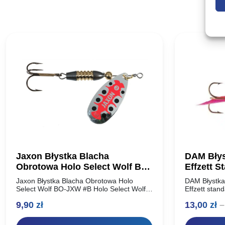
Jaxon Błystka Blacha
DAM Błys
Obrotowa Holo Select Wolf BO-
Effzett S
JXW #B
Jaxon Błystka Blacha Obrotowa Holo
DAM Błystka
Select Wolf BO-JXW #B Holo Select Wolf
Effzett stan
Błystki obrotowe. Idealne wyważenie,
obrotówki r
9,90
zł
13,00
zł
–
natychmiastowa praca skrzydełka.
oferta dla 
Dodatkowo dociążony korpus. Elegancki,
Idealnie pr
klasyczny design….