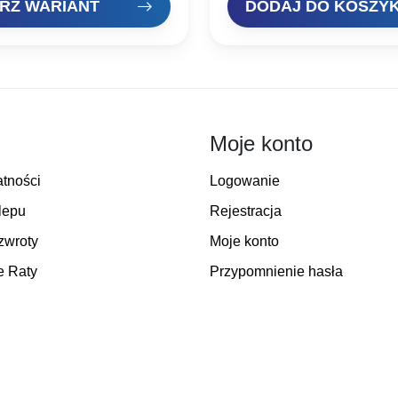
RZ WARIANT
DODAJ DO KOSZY
od
wynosiła:
wynos
13,00 zł
13,50 zł.
10,39 
do
18,90 zł
Moje konto
atności
Logowanie
lepu
Rejestracja
zwroty
Moje konto
e Raty
Przypomnienie hasła