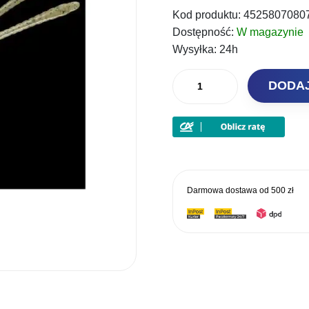
Kod produktu:
4525807080
wynosiła
wy
Dostępność:
W magazynie
6,00 zł.
4,
Wysyłka:
24h
ilość
DODA
Jackall
Guma
Scissor
Comb
3'
76mm
Darmowa dostawa od
500 zł
MOEBI