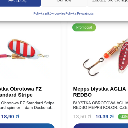
Poznaj podobne produkty, które mogą Ci się spodobać
Polityka plików cookies
Polityka Prywatności
Promocja!
tka Obrotowa FZ
Mepps błystka AGLIA
tandard Stripe
REDBO
 Obrotowa FZ Standard Stripe
BŁYSTKA OBROTOWA AGLI
dard spinner – dam Doskonałe
REDBO MEPPS KOLOR: CZ
enomowanego producenta,
ROZMIAR: WAGA (g): NR 00 
Zakres
Pierwotna
Aktua
18,90
zł
13,50
zł
10,39
zł
wymagających wędkarzy.
2,5g NR 1 4,5g NR 1+ 6g NR
-23%
acują w wodzie, skuteczne na…
cen:
cena
cena