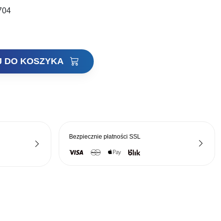
704
:
nosi:
38 zł.
J DO KOSZYKA
Bezpiecznie płatności
SSL