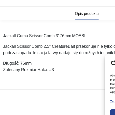
Opis produktu
Jackall Guma Scissor Comb 3′ 76mm MOEBI
Jackall Scissor Comb 2,5″ CreatureBait przekonuje nie tylk
podczas opadu. Imitacja larwy nadaje się do różnych technik
Długość: 76mm
Zalecany Rozmiar Haka: #3
Aby
prz
poz
ide
wpł
Zar