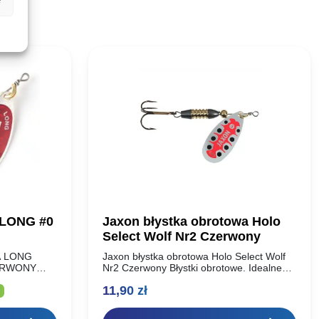
 LONG #0
Jaxon błystka obrotowa Holo
Select Wolf Nr2 Czerwony
A LONG
Jaxon błystka obrotowa Holo Select Wolf
ERWONY
Nr2 Czerwony Błystki obrotowe. Idealne
1,5g NR 0
wyważenie, natychmiastowa praca
lna
11,90
zł
 2…
skrzydełka. Dodatkowo dociążony korpus.
Elegancki, klasyczny design.Obszerna
kolekcja doskonale wyważonych błystek…