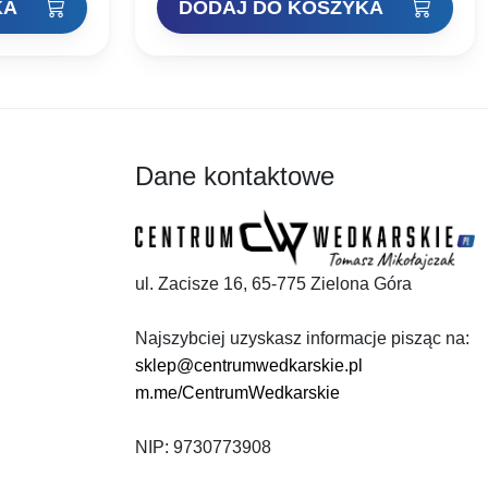
KA
DODAJ DO KOSZYKA
i:
zł.
Dane kontaktowe
ul. Zacisze 16, 65-775 Zielona Góra
Najszybciej uzyskasz informacje pisząc na:
sklep@centrumwedkarskie.pl
m.me/CentrumWedkarskie
NIP: 9730773908