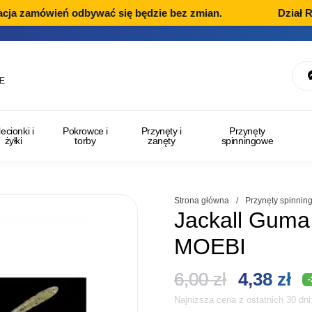
cja zamówień odbywać się będzie bez zmian.
Dział Rek
E
lecionki i
Pokrowce i
Przynęty i
Przynęty
żyłki
torby
zanęty
spinningowe
Strona główna
/
Przynęty spinni
Jackall Guma
MOEBI
Pierwotn
Ak
6,00
zł
4,38
zł
Najniższa cena z ostatnich 30 dn
cena
ce