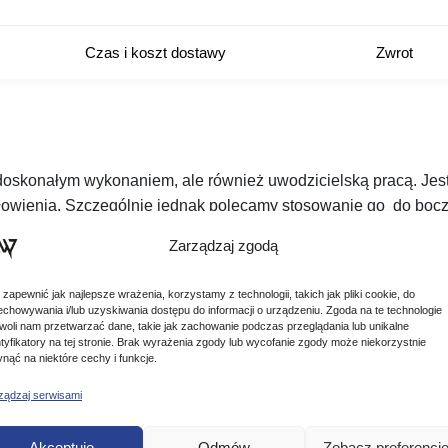
Czas i koszt dostawy
Zwrot
o doskonałym wykonaniem, ale również uwodzicielską pracą. J
 łowienia. Szczególnie jednak polecamy stosowanie go do boczn
Zarządzaj zgodą
 zapewnić jak najlepsze wrażenia, korzystamy z technologii, takich jak pliki cookie, do
echowywania i/lub uzyskiwania dostępu do informacji o urządzeniu. Zgoda na te technologie
woli nam przetwarzać dane, takie jak zachowanie podczas przeglądania lub unikalne
ntyfikatory na tej stronie. Brak wyrażenia zgody lub wycofanie zgody może niekorzystnie
ynąć na niektóre cechy i funkcje.
ządzaj serwisami
Podobne produkty
Akceptuję
Odmów
Zobacz preferencj