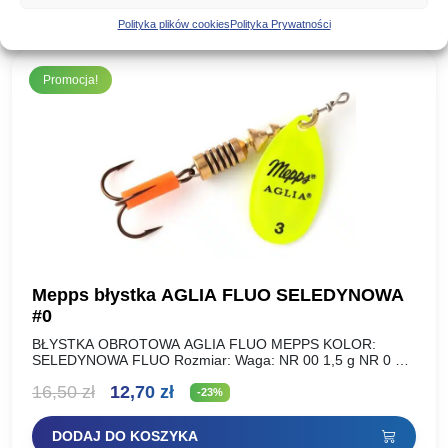
wynosiła:
wynosi:
Polityka plików cookies
Polityka Prywatności
16,90 zł.
13,01 zł.
Promocja!
Mepps błystka AGLIA FLUO SELEDYNOWA
#0
BŁYSTKA OBROTOWA AGLIA FLUO MEPPS KOLOR:
SELEDYNOWA FLUO Rozmiar: Waga: NR 00 1,5 g NR 0 2,5
g NR 1 3,5 g NR 2 4,5…
Pierwotna
Aktualna
16,50
zł
12,70
zł
-23%
cena
cena
DODAJ DO KOSZYKA
wynosiła:
wynosi: