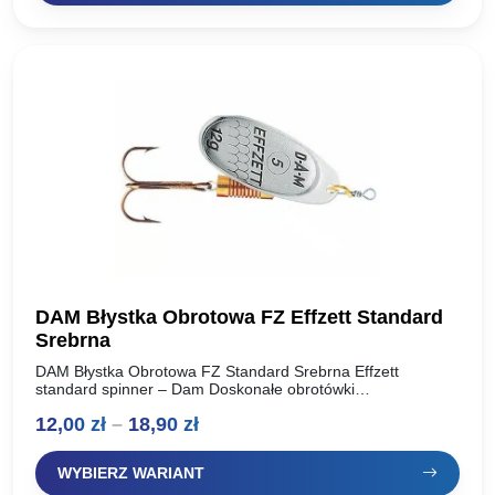
16,50 zł.
12,70 zł.
DAM Błystka Obrotowa FZ Effzett Standard
Srebrna
DAM Błystka Obrotowa FZ Standard Srebrna Effzett
standard spinner – Dam Doskonałe obrotówki
renomowanego producenta, oferta dla wymagających
Zakres
12,00
zł
–
18,90
zł
wędkarzy. Idealnie pracują w wodzie, skuteczne na…
cen:
WYBIERZ WARIANT
od