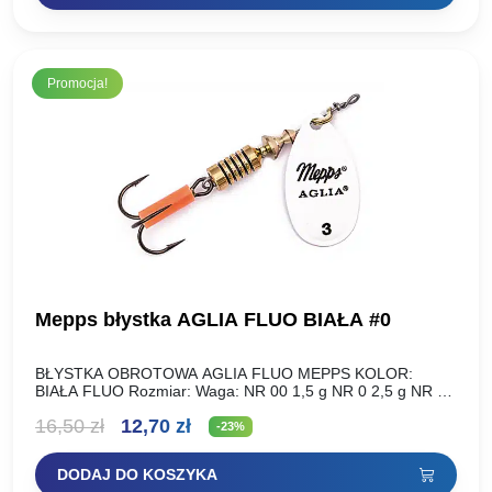
16,50 zł.
12,70 zł.
Promocja!
Mepps błystka AGLIA FLUO BIAŁA #0
BŁYSTKA OBROTOWA AGLIA FLUO MEPPS KOLOR:
BIAŁA FLUO Rozmiar: Waga: NR 00 1,5 g NR 0 2,5 g NR 1
3,5 g NR 2 4,5…
Pierwotna
Aktualna
16,50
zł
12,70
zł
-23%
cena
cena
DODAJ DO KOSZYKA
wynosiła:
wynosi: