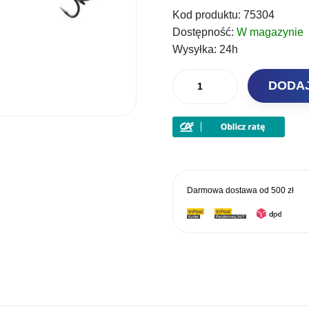
Kod produktu:
75304
wynosi
Dostępność:
W magazynie
165,00 
Wysyłka:
24h
ilość
DODA
Illex
Wobler
Jackall
MagSquad
16cm
Aurora
Darmowa dostawa od
500 zł
Baitfish