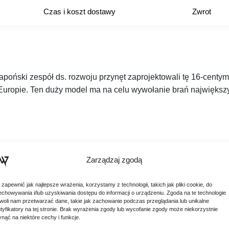
Czas i koszt dostawy
Zwrot
japoński zespół ds. rozwoju przynęt zaprojektowali tę 16-cen
uropie. Ten duży model ma na celu wywołanie brań największ
Zarządzaj zgodą
 zapewnić jak najlepsze wrażenia, korzystamy z technologii, takich jak pliki cookie, do
echowywania i/lub uzyskiwania dostępu do informacji o urządzeniu. Zgoda na te technologie
woli nam przetwarzać dane, takie jak zachowanie podczas przeglądania lub unikalne
ntyfikatory na tej stronie. Brak wyrażenia zgody lub wycofanie zgody może niekorzystnie
ynąć na niektóre cechy i funkcje.