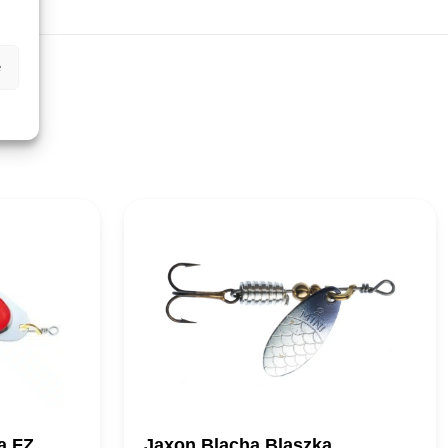
e
a FZ
Jaxon Blacha Blaszka