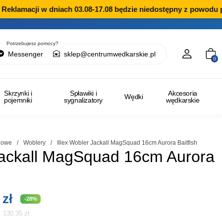
eklamacji w dniach 03.08-17.08 będzie niedostępny z powodu pr
Potrzebujesz pomocy?
Messenger
sklep@centrumwedkarskie.pl
0
Skrzynki i
Spławiki i
Akcesoria
Wędki
pojemniki
sygnalizatory
wędkarskie
ngowe
/
Woblery
/
Illex Wobler Jackall MagSquad 16cm Aurora Baitfish
 Jackall MagSquad 16cm Aurora
tna
Aktualna
0
zł
-28%
i:
130,35
zł
cena