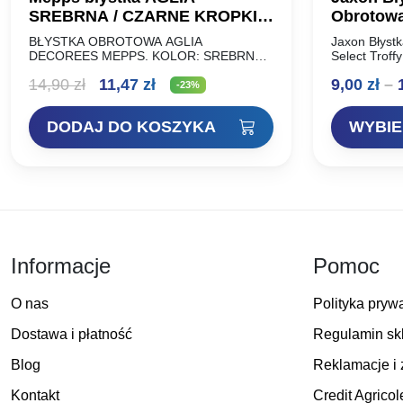
SREBRNA / CZARNE KROPKI
Obrotowa
#1
BŁYSTKA OBROTOWA AGLIA
Jaxon Błyst
DECOREES MEPPS. KOLOR: SREBRNA
Select Troffy
W CZARNE KROPKI Rozmiar: Waga: NR
charakterys
Pierwotna
Aktualna
14,90
zł
11,47
zł
9,00
zł
–
00 1,5 g NR 0 2,5 g NR 1 3,5 g NR…
skrzydełkie
-23%
cena
cena
DODAJ DO KOSZYKA
WYBIE
wynosiła:
wynosi:
14,90 zł.
11,47 zł.
Informacje
Pomoc
O nas
Polityka pryw
Dostawa i płatność
Regulamin sk
Blog
Reklamacje i 
Kontakt
Credit Agricol