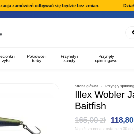
acja zamówień odbywać się będzie bez zmian.
Dział R
E
lecionki i
Pokrowce i
Przynęty i
Przynęty
żyłki
torby
zanęty
spinningowe
Strona główna
/
Przynęty spinni
Illex Wobler
Baitfish
Pierwo
165,00
zł
118,8
Najniższa cena z ostatnich 30 dn
cena