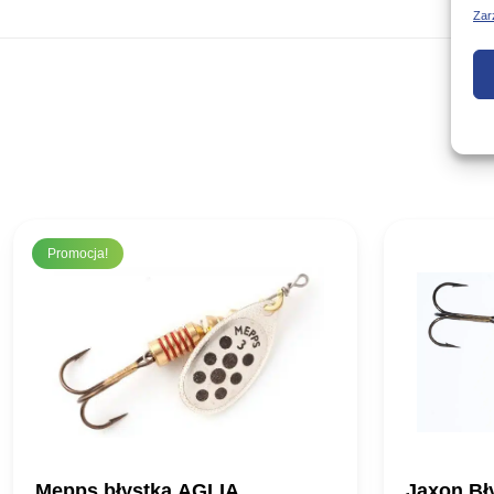
Zar
Promocja!
Mepps błystka AGLIA
Jaxon Bł