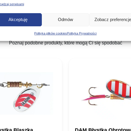
ządzaj serwisami
Akceptuję
Odmów
Zobacz preferencj
Podobne produkty
Polityka plików cookies
Polityka Prywatności
Poznaj podobne produkty, które mogą Ci się spodobać
ystka Blaszka
DAM Błystka Obrotow