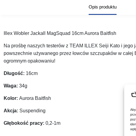
Opis produktu
Illex Wobler Jackall MagSquad 16cm Aurora Baitfish
Na prośbę naszych testerów z TEAM ILLEX Seiji Kato i jego 
powszechnie używanego przez łowców szczupaków w całej E
ogromnym opakowaniu!
Długość:
16cm
Waga:
34g
Kolor:
Aurora Baitfish
Aby
Akcja:
Suspending
prz
poz
Głębokość pracy:
0,2-1m
ide
wpł