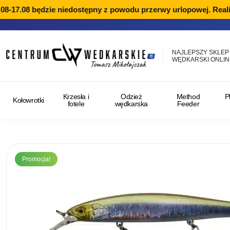
8-17.08 będzie niedostępny z powodu przerwy urlopowej. Realiz
NAJLEPSZY SKLEP
WĘDKARSKI ONLIN
Krzesła i
Odzież
Method
P
Kołowrotki
fotele
wędkarska
Feeder
Promocja!