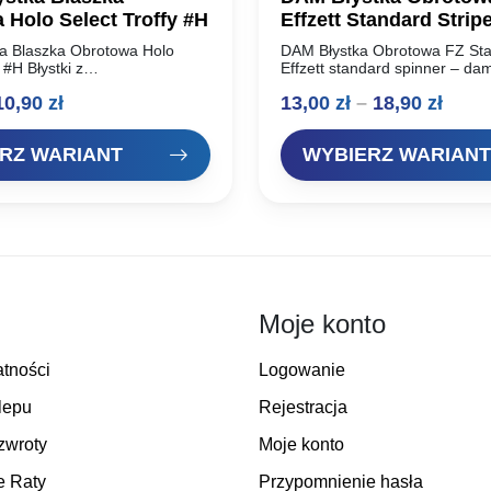
 Holo Select Troffy #H
Effzett Standard Strip
ka Blaszka Obrotowa Holo
DAM Błystka Obrotowa FZ Sta
 #H Błystki z
Effzett standard spinner – d
tycznym szerokim
obrotówki renomowanego pro
Zakres
Zakr
10,90
zł
13,00
zł
–
18,90
zł
m.
oferta dla wymagających wędk
Idealnie pracują w wodzie, s
cen:
cen:
RZ WARIANT
WYBIERZ WARIANT
od
od
9,00 zł
13,00
do
do
10,90 zł
18,90
Moje konto
atności
Logowanie
lepu
Rejestracja
zwroty
Moje konto
e Raty
Przypomnienie hasła