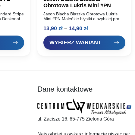
e
Obrotowa Lukris Mini #PN
ndard Stripe
Jaxon Blacha Blaszka Obrotowa Lukris
am Doskonałe
Mini #PN Maleńkie błystki o szybkiej pracy
ducenta,
skrzydełka, szczególnie polecane do
es
Zakres
13,90
zł
–
14,90
zł
arzy.
łowienia drapieżników polujących pod
kuteczne na…
powierzchnią lustra wody. Superprzynęta
cen:
na…
WYBIERZ WARIANT
od
 zł
13,90 zł
do
 zł
14,90 zł
Dane kontaktowe
ul. Zacisze 16, 65-775 Zielona Góra
Najszybciej uzyskasz informacje pisząc na: