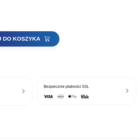
ła:
wynosi:
zł.
118,80 zł.
J DO KOSZYKA
Bezpiecznie płatności
SSL