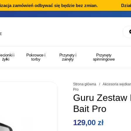
acja zamówień odbywać się będzie bez zmian.
Dział R
E
lecionki i
Pokrowce i
Przynęty i
Przynęty
żyłki
torby
zanęty
spinningowe
Strona główna
/
Akcesoria wędkar
Pro
Guru Zestaw 
Bait Pro
129,00
zł