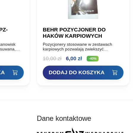
PZ-
BEHR POZYCJONER DO
HAKÓW KARPIOWYCH
tanowisk
Pozycjonery stosowane w zestawach
zsuwana,
karpiowych pozwalają zwiekszyć
skuteczność zacięcia.
Pierwotna
Aktualna
10,00
zł
6,00
zł
-40%
cena
cena
KA
DODAJ DO KOSZYKA
wynosiła:
wynosi:
10,00 zł.
6,00 zł.
Dane kontaktowe