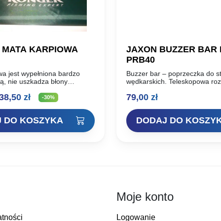
 MATA KARPIOWA
JAXON BUZZER BAR 
PRB40
wa jest wypełniona bardzo
Buzzer bar – poprzeczka do s
ą, nie uszkadza błony
wędkarskich. Teleskopowa ro
. Mata jest bezpieczna dla ryb
rozstaw 40-60 cm.
ierwotna
Aktualna
38,50
zł
79,00
zł
godna dla wędkarza, składa na
-30%
ena
cena
 DO KOSZYKA
DODAJ DO KOSZY
ynosiła:
wynosi:
5,00 zł.
38,50 zł.
Moje konto
atności
Logowanie