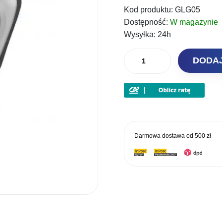
Kod produktu:
GLG05
Dostępność:
W magazynie
Wysyłka:
24h
ilość
DODA
Guru
Zestaw
Pojemników
EVA
Fusion
400
Darmowa dostawa od
500 zł
Bait
Pro