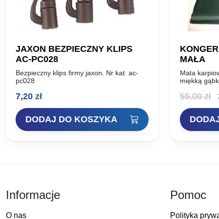
JAXON BEZPIECZNY KLIPS
KONGER
AC-PC028
MAŁA
Bezpieczny klips firmy jaxon. Nr kat: ac-
Mata karpio
pc028
miękką gąbk
śluzowej ryb
P
7,20
zł
55,00
zł
i bardzo wy
trzy…
c
DODAJ DO KOSZYKA
DODAJ
w
5
Informacje
Pomoc
O nas
Polityka pryw