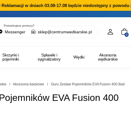
eklamacji w dniach 03.08-17.08 będzie niedostępny z powodu pr
Potrzebujesz pomocy?
Messenger
sklep@centrumwedkarskie.pl
0
Skrzynki i
Spławiki i
Akcesoria
Wędki
pojemniki
sygnalizatory
wędkarskie
skie
/
Akcesoria karpiowe
/
Guru Zestaw Pojemników EVA Fusion 400 Bait
Pojemników EVA Fusion 400