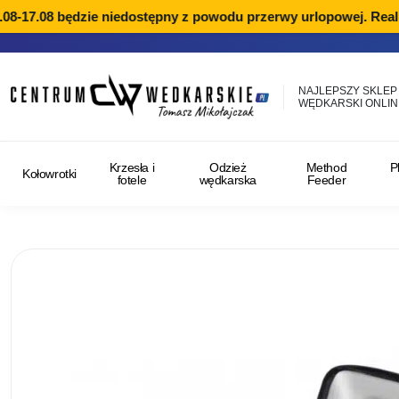
8-17.08 będzie niedostępny z powodu przerwy urlopowej. Realiz
NAJLEPSZY SKLEP
WĘDKARSKI ONLIN
Krzesła i
Odzież
Method
P
Kołowrotki
fotele
wędkarska
Feeder