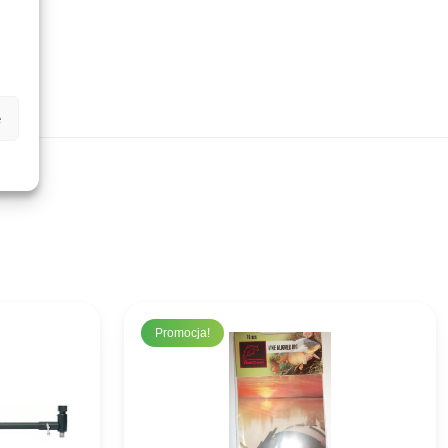
e
Promocja!