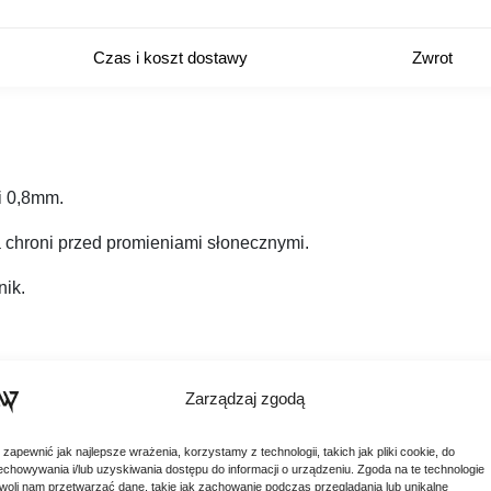
Czas i koszt dostawy
Zwrot
ci 0,8mm.
 chroni przed promieniami słonecznymi.
nik.
Zarządzaj zgodą
krywy
 zapewnić jak najlepsze wrażenia, korzystamy z technologii, takich jak pliki cookie, do
echowywania i/lub uzyskiwania dostępu do informacji o urządzeniu. Zgoda na te technologie
woli nam przetwarzać dane, takie jak zachowanie podczas przeglądania lub unikalne